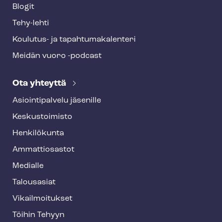
Blogit
Tehy-lehti
Koulutus- ja ta­pah­tu­ma­ka­len­te­ri
Meidän vuoro -podcast
Ota yhteyttä
Asioin­ti­pal­ve­lu jäsenille
Keskustoimisto
Henkilökunta
Ammattiosastot
Medialle
Talousasiat
Vi­kail­moi­tuk­set
Töihin Tehyyn