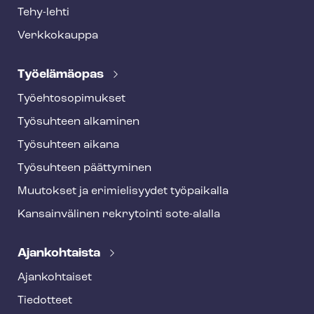
Tehy-lehti
Verkkokauppa
Työelämäopas
Työ­eh­to­so­pi­muk­set
Työsuhteen alkaminen
Työsuhteen aikana
Työsuhteen päättyminen
Muutokset ja erimielisyydet työpaikalla
Kansainvälinen rekrytointi sote-alalla
Ajankohtaista
Ajankohtaiset
Tiedotteet