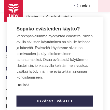
Hyppää
Haku
Op
pääsisältöön
ma
Etusivu
Ajankohtaista
na
Ajankohtaiset Tehyssä
Sopiiko evästeiden käyttö?
SOSTESin työriidan sovittelua jatketaan
Verkkopalvelumme hyödyntää evästeitä. Niiden
avulla sivuston käyttäminen on sinulle helppoa
ja kätevää. Evästeitä käytämme sivuston
ARTIKKELIN
AJANKOHTAISTA
toimivuuden ja käyttökokemuksen
KATEGORIA
3.2.2026 | 11:52
parantamiseksi. Osaa evästeistä käytämme
tilastointiin, jonka avulla kehitämme sivustoa.
SOSTESin työriidan
Lisäksi hyödynnämme evästeitä mainonnan
sovittelua jatketaan
kohdistamiseen.
Lue lisää
Yksityisen so­si­aa­li­pal­ve­lua­lan
työehtosopimuksen työriidan sovittelu
HYVÄKSY EVÄSTEET
jatkui tiistaina (3.2.), koko aamupäivän