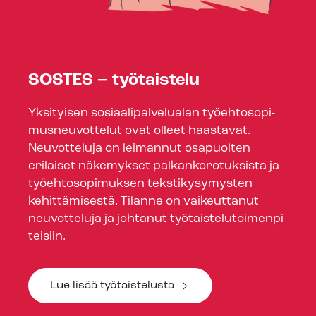
SOSTES – työtaistelu
Yksityisen so­si­aa­li­pal­ve­lua­lan työ­eh­to­so­pi­
mus­neu­vot­te­lut ovat olleet haastavat.
Neuvotteluja on leimannut osapuolten
erilaiset näkemykset pal­kan­ko­ro­tuk­sis­ta ja
työehtosopimuksen tekstikysymysten
kehittämisestä. Tilanne on vaikeuttanut
neuvotteluja ja johtanut työ­tais­te­lu­toi­men­pi­
tei­siin.
Lue lisää työtaistelusta