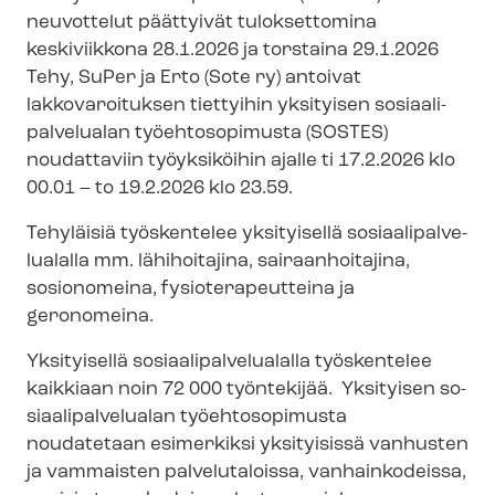
neuvottelut päättyivät tuloksettomina
keskiviikkona 28.1.2026 ja torstaina 29.1.2026
Tehy, SuPer ja Erto (Sote ry) antoivat
lakkovaroituksen tiettyihin yksityisen so­si­aa­li­
pal­ve­lua­lan työehtosopimusta (SOSTES)
noudattaviin työyksiköihin ajalle ti 17.2.2026 klo
00.01 – to 19.2.2026 klo 23.59.
Tehyläisiä työskentelee yksityisellä so­si­aa­li­pal­ve­
lua­lal­la mm. lähihoitajina, sairaanhoitajina,
sosionomeina, fy­sio­te­ra­peut­tei­na ja
geronomeina.
Yksityisellä so­si­aa­li­pal­ve­lua­lal­la työskentelee
kaikkiaan noin 72 000 työntekijää. Yksityisen so­
si­aa­li­pal­ve­lua­lan työehtosopimusta
noudatetaan esimerkiksi yksityisissä vanhusten
ja vammaisten palvelutaloissa, vanhainkodeissa,