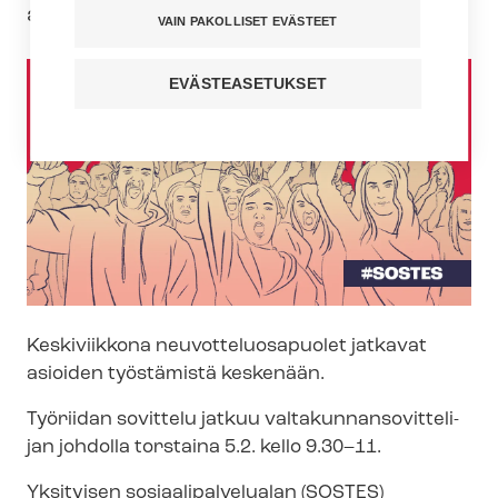
ajan.
VAIN PAKOLLISET EVÄSTEET
EVÄSTEASETUKSET
Keskiviikkona neu­vot­te­luos­a­puo­let jatkavat
asioiden työstämistä keskenään.
Työriidan sovittelu jatkuu val­ta­kun­nan­so­vit­te­li­
jan johdolla torstaina 5.2. kello 9.30–11.
Yksityisen so­si­aa­li­pal­ve­lua­lan (SOSTES)