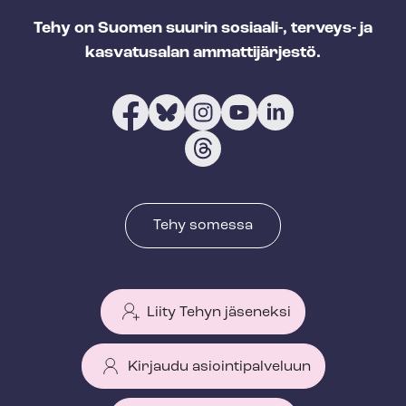
Tehy on Suomen suurin sosiaali-, terveys- ja
kasvatusalan ammattijärjestö.
Tehy somessa
Liity Tehyn jäseneksi
Kirjaudu asiointipalveluun