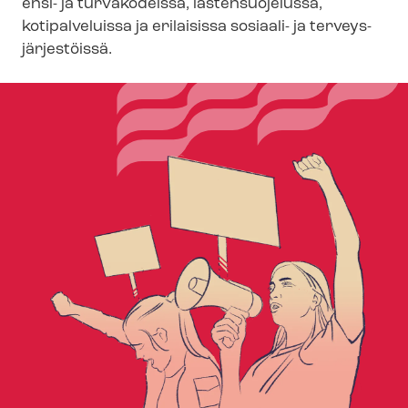
ensi- ja turvakodeissa, lastensuojelussa,
kotipalveluissa ja erilaisissa sosiaali- ja ter­veys­
jär­jes­töis­sä.