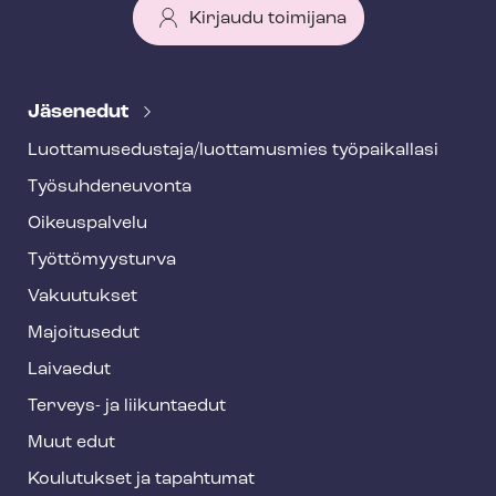
Kirjaudu toimijana
T
e
Jäsenedut
h
Luot­ta­muse­dus­ta­ja/luottamusmies työpaikallasi
y
Työ­suh­de­neu­von­ta
f
o
Oikeuspalvelu
o
Työt­tö­myys­tur­va
t
Vakuutukset
e
Majoitusedut
r
Laivaedut
Terveys- ja liikuntaedut
Muut edut
Koulutukset ja tapahtumat