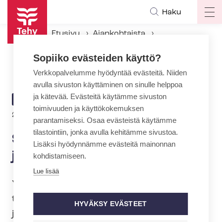
Hyppää
Haku
Op
pääsisältöön
ma
Etusivu
Ajankohtaista
na
Ajankohtaiset Tehyssä
Sopiiko evästeiden käyttö?
SOSTES-​neuvottelut jatkuvat joulun jälkeen
Verkkopalvelumme hyödyntää evästeitä. Niiden
avulla sivuston käyttäminen on sinulle helppoa
ja kätevää. Evästeitä käytämme sivuston
ARTIKKELIN
AJANKOHTAISTA
toimivuuden ja käyttökokemuksen
KATEGORIA
22.12.2025 | 18:58
parantamiseksi. Osaa evästeistä käytämme
tilastointiin, jonka avulla kehitämme sivustoa.
SOSTES-​neuvottelut jatkuvat
Lisäksi hyödynnämme evästeitä mainonnan
joulun jälkeen
kohdistamiseen.
Lue lisää
Yksityistä so­si­aa­li­pal­ve­lua­laa koskevat
työ­eh­to­so­pi­mus­neu­vot­te­lut ovat
HYVÄKSY EVÄSTEET
jatkuneet viikonloppuna ja tänään