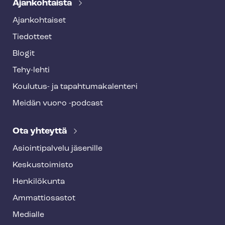
Ajankohtaista
Ajankohtaiset
Tiedotteet
Blogit
Tehy-lehti
Koulutus- ja ta­pah­tu­ma­ka­len­te­ri
Meidän vuoro -podcast
Ota yhteyttä
Asioin­ti­pal­ve­lu jäsenille
Keskustoimisto
Henkilökunta
Ammattiosastot
Medialle