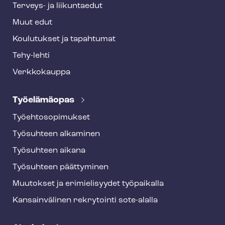
Terveys- ja liikuntaedut
Muut edut
Koulutukset ja tapahtumat
Tehy-lehti
Verkkokauppa
Työelämäopas
Työ­eh­to­so­pi­muk­set
Työsuhteen alkaminen
Työsuhteen aikana
Työsuhteen päättyminen
Muutokset ja erimielisyydet työpaikalla
Kansainvälinen rekrytointi sote-alalla