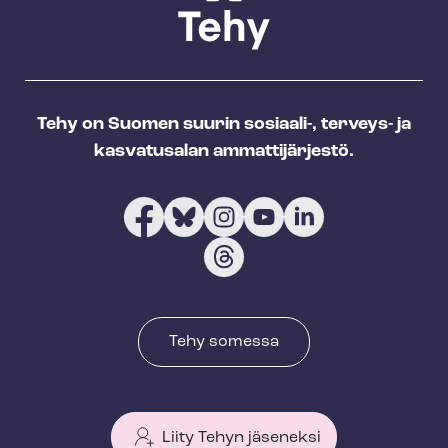
Tehy on Suomen suurin sosiaali-, terveys- ja
kasvatusalan ammattijärjestö.
Tehy somessa
Liity Tehyn jäseneksi