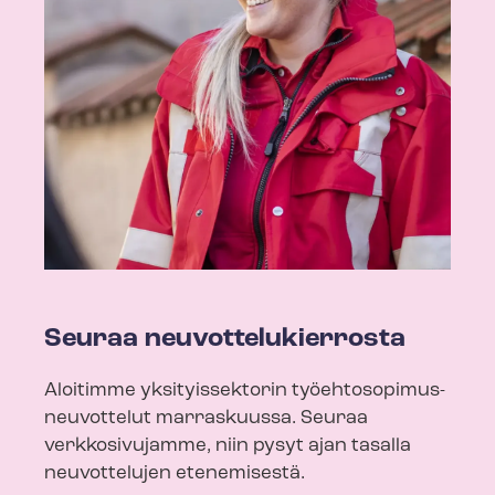
Seuraa neu­vot­te­lu­kier­ros­ta
Aloitimme yksityissektorin työ­eh­to­so­pi­mus­
neu­vot­te­lut marraskuussa. Seuraa
verkkosivujamme, niin pysyt ajan tasalla
neuvottelujen etenemisestä.