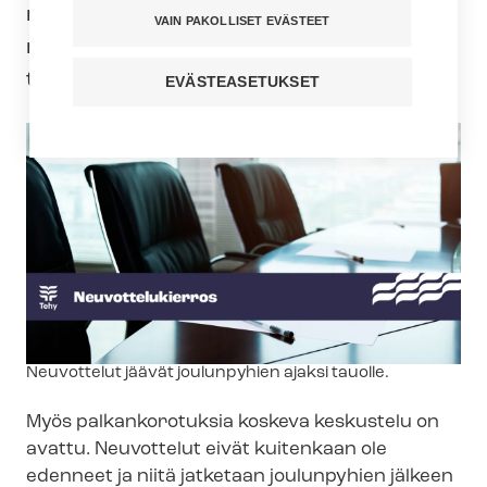
maanantaina 22.12.2025. Viime päivien
VAIN PAKOLLISET EVÄSTEET
neuvottelut ovat koskeneet
työehtosopimuksen tekstimuutoksia.
EVÄSTEASETUKSET
Kuvateksti
Neuvottelut jäävät joulunpyhien ajaksi tauolle.
Myös palkankorotuksia koskeva keskustelu on
avattu. Neuvottelut eivät kuitenkaan ole
edenneet ja niitä jatketaan joulunpyhien jälkeen