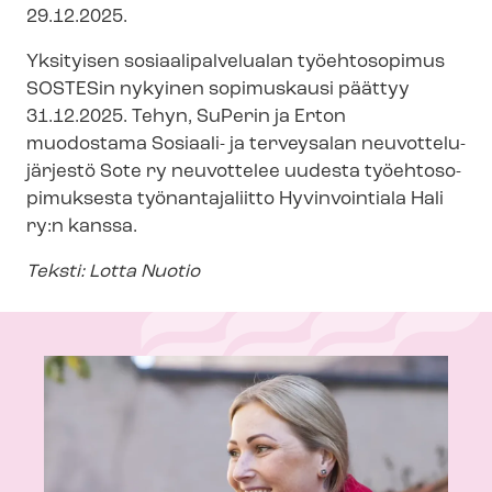
29.12.2025.
Yksityisen so­si­aa­li­pal­ve­lua­lan työehtosopimus
SOSTESin nykyinen sopimuskausi päättyy
31.12.2025. Tehyn, SuPerin ja Erton
muodostama Sosiaali- ja terveysalan neu­vot­te­lu­
jär­jes­tö Sote ry neuvottelee uudesta työ­eh­to­so­
pi­muk­ses­ta työnantajaliitto Hyvinvointiala Hali
ry:n kanssa.
Teksti: Lotta Nuotio