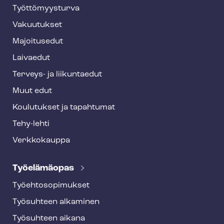
o
Työt­tö­myys­tur­va
t
Vakuutukset
e
Majoitusedut
r
Laivaedut
Terveys- ja liikuntaedut
Muut edut
Koulutukset ja tapahtumat
Tehy-lehti
Verkkokauppa
Työelämäopas
Työ­eh­to­so­pi­muk­set
Työsuhteen alkaminen
Työsuhteen aikana