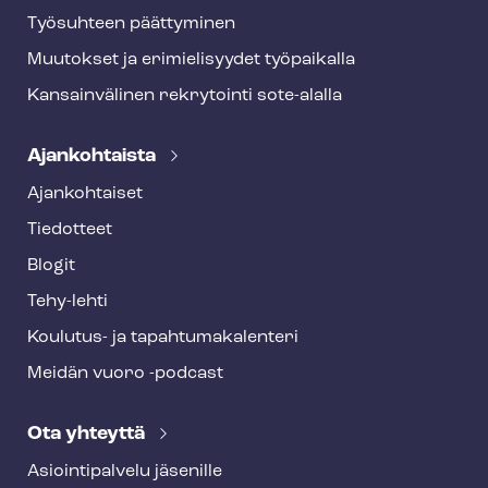
Työsuhteen päättyminen
Muutokset ja erimielisyydet työpaikalla
Kansainvälinen rekrytointi sote-alalla
Ajankohtaista
Ajankohtaiset
Tiedotteet
Blogit
Tehy-lehti
Koulutus- ja ta­pah­tu­ma­ka­len­te­ri
Meidän vuoro -podcast
Ota yhteyttä
Asioin­ti­pal­ve­lu jäsenille