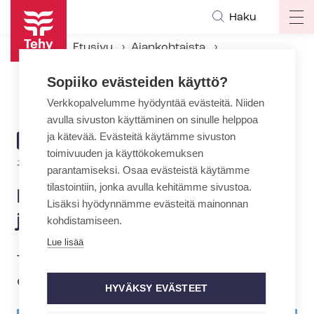
Hyppää
Haku
Op
pääsisältöön
ma
Etusivu
Ajankohtaista
na
Ajankohtaiset Tehyssä
Sopiiko evästeiden käyttö?
FinnHEMSin neuvottelut jatkuvat 20.4.
Verkkopalvelumme hyödyntää evästeitä. Niiden
avulla sivuston käyttäminen on sinulle helppoa
ja kätevää. Evästeitä käytämme sivuston
ARTIKKELIN
AJANKOHTAISTA
toimivuuden ja käyttökokemuksen
KATEGORIA
17.4.2026 | 9:13
parantamiseksi. Osaa evästeistä käytämme
tilastointiin, jonka avulla kehitämme sivustoa.
FinnHEMSin neuvottelut
Lisäksi hyödynnämme evästeitä mainonnan
jatkuvat 20.4.
kohdistamiseen.
Lue lisää
Tällä viikolla on jatkettu FinnHEMSin työ­
eh­to­so­pi­mus­neu­vot­te­lui­ta.
HYVÄKSY EVÄSTEET