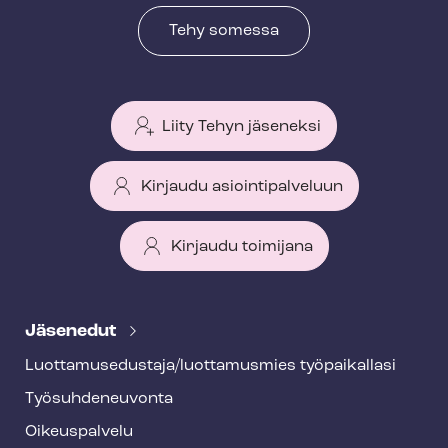
Tehy somessa
Liity Tehyn jäseneksi
Kirjaudu asiointipalveluun
Kirjaudu toimijana
T
e
Jäsenedut
h
Luot­ta­muse­dus­ta­ja/luottamusmies työpaikallasi
y
Työ­suh­de­neu­von­ta
f
o
Oikeuspalvelu