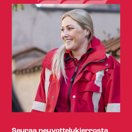
Seuraa neu­vot­te­lu­kier­ros­ta