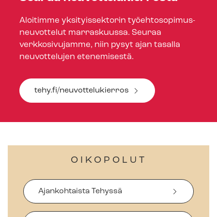
Aloitimme yksityissektorin työ­eh­to­so­pi­mus­
neu­vot­te­lut marraskuussa. Seuraa
verkkosivujamme, niin pysyt ajan tasalla
neuvottelujen etenemisestä.
tehy.fi/neuvottelukierros
OIKOPOLUT
Ajankohtaista Tehyssä