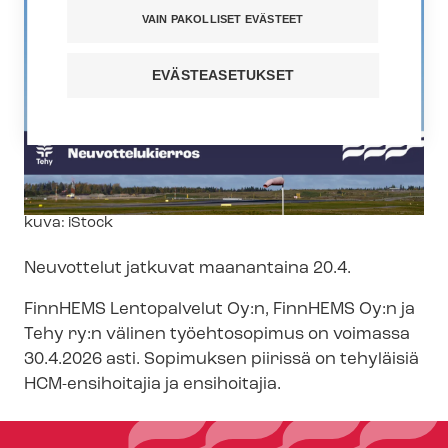
VAIN PAKOLLISET EVÄSTEET
EVÄSTEASETUKSET
Kuvateksti
kuva: iStock
Neuvottelut jatkuvat maanantaina 20.4.
FinnHEMS Lentopalvelut Oy:n, FinnHEMS Oy:n ja
Tehy ry:n välinen työehtosopimus on voimassa
30.4.2026 asti. Sopimuksen piirissä on tehyläisiä
HCM-ensihoitajia ja ensihoitajia.