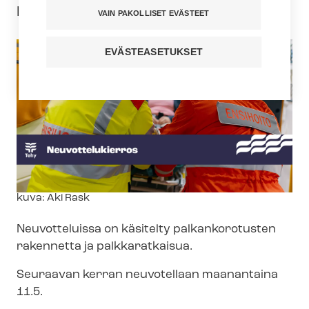
lua­lan työ­eh­to­so­pi­muk­ses­ta.
VAIN PAKOLLISET EVÄSTEET
EVÄSTEASETUKSET
Kuvateksti
kuva: Aki Rask
Neuvotteluissa on käsitelty palkankorotusten
rakennetta ja palkkaratkaisua.
Seuraavan kerran neuvotellaan maanantaina
11.5.