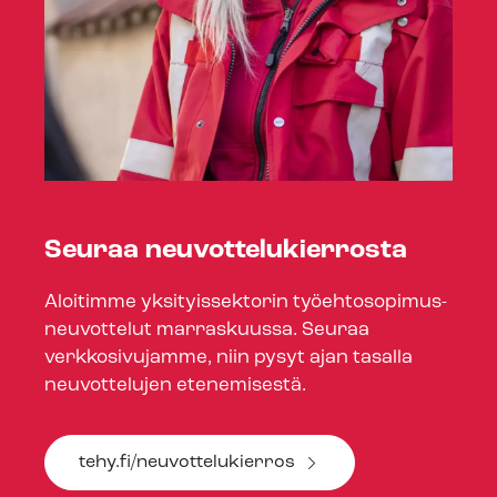
Seuraa neu­vot­te­lu­kier­ros­ta
Aloitimme yksityissektorin työ­eh­to­so­pi­mus­
neu­vot­te­lut marraskuussa. Seuraa
verkkosivujamme, niin pysyt ajan tasalla
neuvottelujen etenemisestä.
tehy.fi/neuvottelukierros