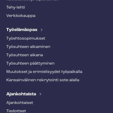
Tehy-lehti
Verkkokauppa
Työelämäopas
Työ­eh­to­so­pi­muk­set
Työsuhteen alkaminen
Työsuhteen aikana
Työsuhteen päättyminen
Muutokset ja erimielisyydet työpaikalla
Kansainvälinen rekrytointi sote-alalla
Ajankohtaista
Ajankohtaiset
Tiedotteet