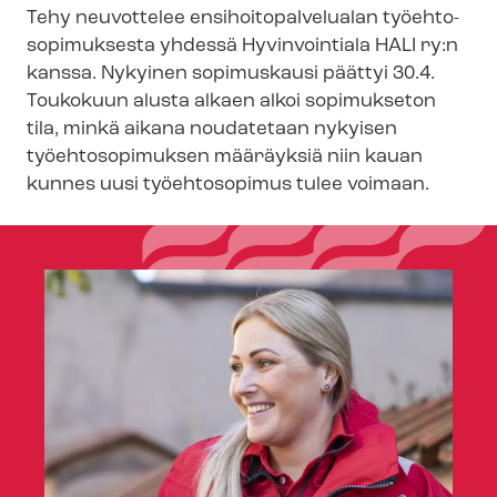
Tehy neuvottelee en­si­hoi­to­pal­ve­lua­lan työ­eh­to­
so­pi­muk­ses­ta yhdessä Hyvinvointiala HALI ry:n
kanssa. Nykyinen sopimuskausi päättyi 30.4.
Toukokuun alusta alkaen alkoi sopimukseton
tila, minkä aikana noudatetaan nykyisen
työehtosopimuksen määräyksiä niin kauan
kunnes uusi työehtosopimus tulee voimaan.