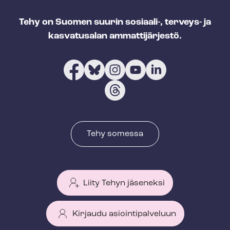
Tehy on Suomen suurin sosiaali-, terveys- ja
kasvatusalan ammattijärjestö.
Tehy somessa
Liity Tehyn jäseneksi
Kirjaudu asiointipalveluun