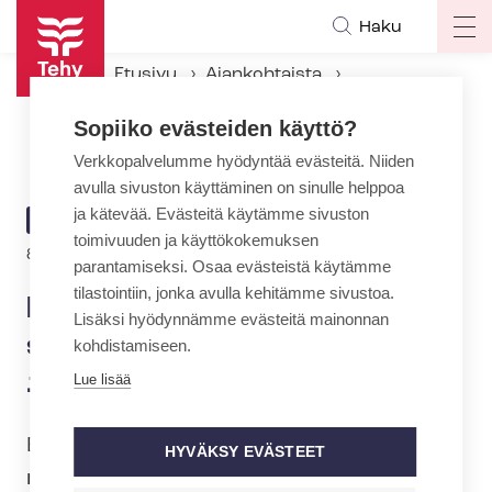
Hyppää
Haku
Op
pääsisältöön
ma
Etusivu
Ajankohtaista
na
Ajankohtaiset Tehyssä
Sopiiko evästeiden käyttö?
En­si­hoi­to­pal­ve­lua­lan työ­eh­to­so­pi­mus­neu­vot­te­lut jatkuvat 11.5.
Verkkopalvelumme hyödyntää evästeitä. Niiden
avulla sivuston käyttäminen on sinulle helppoa
ja kätevää. Evästeitä käytämme sivuston
ARTIKKELIN
AJANKOHTAISTA
toimivuuden ja käyttökokemuksen
KATEGORIA
8.5.2026 | 13:02
parantamiseksi. Osaa evästeistä käytämme
tilastointiin, jonka avulla kehitämme sivustoa.
En­si­hoi­to­pal­ve­lua­lan työ­eh­to­
Lisäksi hyödynnämme evästeitä mainonnan
so­pi­mus­neu­vot­te­lut jatkuvat
kohdistamiseen.
11.5.
Lue lisää
Eilen ja tänään (7.5. - 8.5.) on jatkettu
HYVÄKSY EVÄSTEET
neuvotteluita yksityisen en­si­hoi­to­pal­ve­