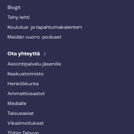
Blogit
Tehy-lehti
Koulutus- ja ta­pah­tu­ma­ka­len­te­ri
Meidän vuoro -podcast
Ota yhteyttä
Asioin­ti­pal­ve­lu jäsenille
Keskustoimisto
Henkilökunta
Ammattiosastot
Medialle
Talousasiat
Vi­kail­moi­tuk­set
Töihin Tehyyn