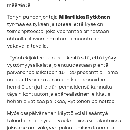
määrästä.
Tehyn puheenjohtaja
Millariikka Rytkönen
tyrmää esityksen ja toteaa, että kyse on
toimenpiteestä, joka vaarantaa ennestään
ahtaalla olevien ihmisten toimeentulon
vakavalla tavalla.
- Työntekijöiden talous ei kestä sitä, että työ­ky­
vyt­tö­myy­sai­kais­ta jo entuudestaan pientä
päivärahaa leikataan 15 – 20 prosenttia. Tämä
on pitkittyneen sairauden kohdanneiden
henkilöiden ja heidän perheidensä kannalta
täysin kohtuuton ja epärealistinen leikkaus,
hehän eivät saa palkkaa, Rytkönen painottaa.
Myös osapäivärahan käyttö voisi lisääntyä
taloudellisten syiden vuoksi niissäkin tilanteissa,
joissa se on työkyvyn palautumisen kannalta