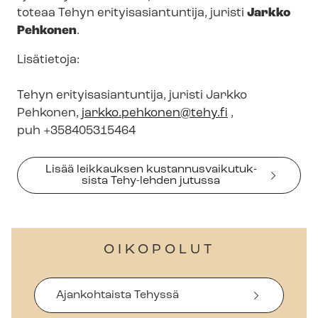
toteaa Tehyn eri­tyis­asian­tun­ti­ja, juristi
Jarkko
Pehkonen
.
Lisätietoja:
Tehyn eri­tyis­asian­tun­ti­ja, juristi Jarkko
Pehkonen,
jarkko.pehkonen@tehy.fi
,
puh +358405315464
Lisää leikkauksen kus­tan­nus­vai­ku­tuk­
sis­ta Tehy-lehden jutussa
OIKOPOLUT
Ajankohtaista Tehyssä