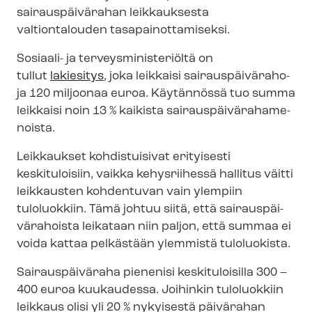
sairauspäivärahan leikkauksesta
valtiontalouden ta­sa­pai­not­ta­mi­sek­si.
Sosiaali- ja ter­veys­mi­nis­te­riöl­tä on
tullut
lakiesitys
, joka leikkaisi sai­raus­päi­vä­ra­ho­
ja 120 miljoonaa euroa. Käytännössä tuo summa
leikkaisi noin 13 % kaikista sai­raus­päi­vä­ra­ha­me­
nois­ta.
Leikkaukset kohdistuisivat erityisesti
keskituloisiin, vaikka kehysriihessä hallitus väitti
leikkausten kohdentuvan vain ylempiin
tuloluokkiin. Tämä johtuu siitä, että sai­raus­päi­
vä­ra­hois­ta leikataan niin paljon, että summaa ei
voida kattaa pelkästään ylemmistä tuloluokista.
Sairauspäiväraha pienenisi keskituloisilla 300 –
400 euroa kuukaudessa. Joihinkin tuloluokkiin
leikkaus olisi yli 20 % nykyisestä päivärahan