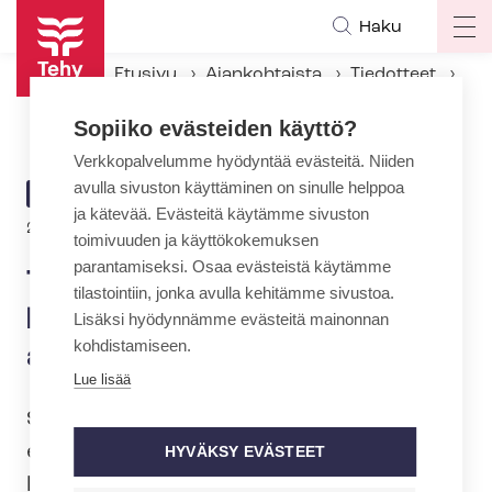
Hyppää
Haku
Op
pääsisältöön
ma
Etusivu
Ajankohtaista
Tiedotteet
na
Tehy: Sai­raus­päi­vä­ra­ho­jen leikkaus iskee jo ennestään ahtaalla oleviin työntekijöihin
Sopiiko evästeiden käyttö?
Verkkopalvelumme hyödyntää evästeitä. Niiden
avulla sivuston käyttäminen on sinulle helppoa
ARTIKKELIN
TIEDOTE
ja kätevää. Evästeitä käytämme sivuston
KATEGORIA
20.6.2024 | 8:10
toimivuuden ja käyttökokemuksen
parantamiseksi. Osaa evästeistä käytämme
Tehy: Sai­raus­päi­vä­ra­ho­jen
tilastointiin, jonka avulla kehitämme sivustoa.
leikkaus iskee jo ennestään
Lisäksi hyödynnämme evästeitä mainonnan
kohdistamiseen.
ahtaalla oleviin työntekijöihin
Lue lisää
Sosiaali- ja terveysministeriö julkaisi
eilen lakiesityksen, joka toteutuessaan
HYVÄKSY EVÄSTEET
leikkaisi sai­raus­päi­vä­ra­ho­ja ja laskisi