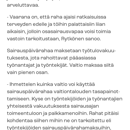
arveluttavaa.
- Vaarana on, että raha ajaisi ratkaisuissa
terveyden edelle ja töihin palattaisiin liian
aikaisin, jolloin osasairausvapaa voisi toimia
vastoin tarkoitustaan, Rytkönen sanoo.
Sairauspäivärahaa maksetaan työ­tu­lo­va­kuu­
tuk­ses­ta, jota rahoittavat pääasiassa
työnantajat ja työntekijät. Valtio maksaa siitä
vain pienen osan.
- Ihmettelen kuinka valtio voi käyttää
sairauspäivärahaa valtiontalouden ta­sa­pai­not­
ta­mi­seen. Kyse on työntekijöiden ja työnantajien
yhteisestä vakuutuksesta sairausajan
toimeentuloon ja palkkamenoihin. Rahat pitäisi
kohdentaa siihen mihin ne on tarkoitettu eli
työntekijöiden sai­raus­päi­vä­ra­ha­mak­sui­hin,