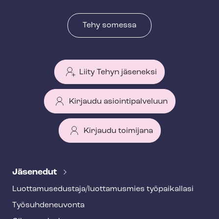
Tehy somessa
Liity Tehyn jäseneksi
Kirjaudu asiointipalveluun
Kirjaudu toimijana
T
e
Jäsenedut
h
Luot­ta­muse­dus­ta­ja/luottamusmies työpaikallasi
y
Työ­suh­de­neu­von­ta
f