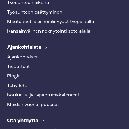
Työsuhteen aikana
Työsuhteen päättyminen
Muutokset ja erimielisyydet työpaikalla
Kansainvälinen rekrytointi sote-alalla
Ajankohtaista
Ajankohtaiset
Tiedotteet
Blogit
Tehy-lehti
Koulutus- ja ta­pah­tu­ma­ka­len­te­ri
Meidän vuoro -podcast
Ota yhteyttä