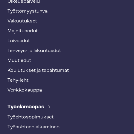
o
Oikeuspalvelu
o
Työt­tö­myys­tur­va
t
Vakuutukset
e
Majoitusedut
r
Laivaedut
Terveys- ja liikuntaedut
Muut edut
Koulutukset ja tapahtumat
Tehy-lehti
Verkkokauppa
Työelämäopas
Työ­eh­to­so­pi­muk­set
Työsuhteen alkaminen