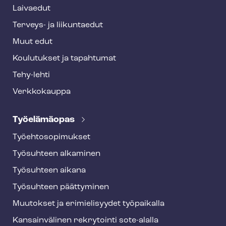
r
Laivaedut
Terveys- ja liikuntaedut
Muut edut
Koulutukset ja tapahtumat
Tehy-lehti
Verkkokauppa
Työelämäopas
Työ­eh­to­so­pi­muk­set
Työsuhteen alkaminen
Työsuhteen aikana
Työsuhteen päättyminen
Muutokset ja erimielisyydet työpaikalla
Kansainvälinen rekrytointi sote-alalla