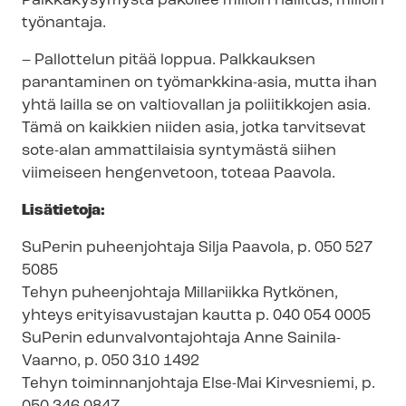
Palkkakysymystä pakoilee milloin hallitus, milloin
työnantaja.
– Pallottelun pitää loppua. Palkkauksen
parantaminen on työmarkkina-asia, mutta ihan
yhtä lailla se on valtiovallan ja poliitikkojen asia.
Tämä on kaikkien niiden asia, jotka tarvitsevat
sote-alan ammattilaisia syntymästä siihen
viimeiseen hengenvetoon, toteaa Paavola.
Lisätietoja:
SuPerin puheenjohtaja Silja Paavola, p. 050 527
5085
Tehyn puheenjohtaja Millariikka Rytkönen,
yhteys erityisavustajan kautta p. 040 054 0005
SuPerin edun­val­von­ta­joh­ta­ja Anne Sainila-
Vaarno, p. 050 310 1492
Tehyn toiminnanjohtaja Else-Mai Kirvesniemi, p.