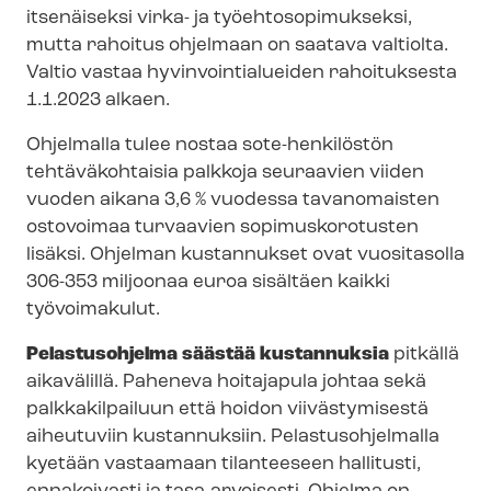
itsenäiseksi virka- ja työ­eh­to­so­pi­muk­sek­si,
mutta rahoitus ohjelmaan on saatava valtiolta.
Valtio vastaa hy­vin­voin­tia­luei­den rahoituksesta
1.1.2023 alkaen.
Ohjelmalla tulee nostaa sote-henkilöstön
tehtäväkohtaisia palkkoja seuraavien viiden
vuoden aikana 3,6 % vuodessa tavanomaisten
ostovoimaa turvaavien sopimuskorotusten
lisäksi. Ohjelman kustannukset ovat vuositasolla
306-353 miljoonaa euroa sisältäen kaikki
työvoimakulut.
Pelastusohjelma säästää kustannuksia
pitkällä
aikavälillä. Paheneva hoitajapula johtaa sekä
palkkakilpailuun että hoidon viivästymisestä
aiheutuviin kustannuksiin. Pe­las­tus­oh­jel­mal­la
kyetään vastaamaan tilanteeseen hallitusti,