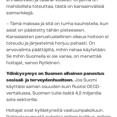
ennakoivasti ja tasa-arvoisesti. Ohjelma on
mahdollista toteuttaa, tästä on kansainvälisiä
esimerkkejä.
– Tämä maksaa ja sitä on turha kauhistella, kun
asiat on päästetty tähän pisteeseen.
Kansalaisten perustuslaillinen oikeus hoitoon ei
toteudu ja järjestelmä horjuu pahasti. On
arvovalinta päättäjiltä, mihin rahaa käytetään.
Se mihin Suomella ei ole varaa, on menettää
hoitajat, sanoo Rytkönen.
Ydinkysymys on Suomen alhainen panostus
sosiaali- ja terveydenhuoltoon.
Jos Suomi
käyttäisi saman osuuden kuin Ruotsi OECD-
vertailussa, Suomen tulisi lisätä 4,2 miljardia
sote-sektorille.
Hoitajat ovat kyllästyneitä vastuunpakoiluun.