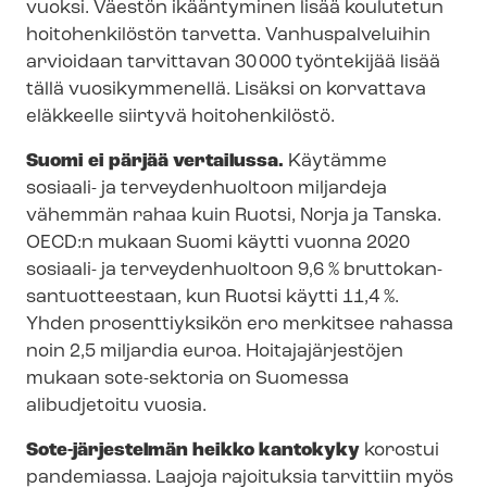
vuoksi. Väestön ikääntyminen lisää koulutetun
hoitohenkilöstön tarvetta. Vanhuspalveluihin
arvioidaan tarvittavan 30 000 työntekijää lisää
tällä vuosikymmenellä. Lisäksi on korvattava
eläkkeelle siirtyvä hoitohenkilöstö.
Suomi ei pärjää vertailussa.
Käytämme
sosiaali- ja terveydenhuoltoon miljardeja
vähemmän rahaa kuin Ruotsi, Norja ja Tanska.
OECD:n mukaan Suomi käytti vuonna 2020
sosiaali- ja terveydenhuoltoon 9,6 % brut­to­kan­
san­tuot­tees­taan, kun Ruotsi käytti 11,4 %.
Yhden prosenttiyksikön ero merkitsee rahassa
noin 2,5 miljardia euroa. Hoi­ta­ja­jär­jes­tö­jen
mukaan sote-sektoria on Suomessa
alibudjetoitu vuosia.
Sote-järjestelmän heikko kantokyky
korostui
pandemiassa. Laajoja rajoituksia tarvittiin myös