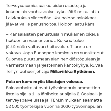
Terveysasemia, sairaaloiden osastoja ja
kokonaisia van­hus­pal­ve­lu­yk­si­köi­tä on suljettu.
Leikkauksia siirretään. Kotihoidon asiakkaat
jäävät vaille perushoitoa. Hoidon laatu kärsii.
– Kansalaisten perustuslain mukainen oikeus
hoitoon on vaarantunut. Korona tulee
jättämään valtavan hoitovelan. Tilanne on
vakava. Jopa Euroopan komissio on suosittanut
Suomea puuttumaan alan henkilöstöpulaan ja
varmistamaan järjestelmän kantokykyä, kuvaa
Tehyn puheenjohtaja
Millariikka Rytkönen.
Pula on karu myös tilastojen valossa.
Sairaanhoitajat ovat työvoimapula-​ammattien
listalla sijalla 1. ja lähihoitajat sijalla 2. Sosiaali- ja
ter­veys­pal­ve­luis­sa jäi TEM:in mukaan saamatta
32 000 työntekijää vuonna 2020 työvoimapulan