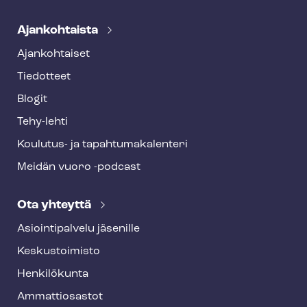
Ajankohtaista
Ajankohtaiset
Tiedotteet
Blogit
Tehy-lehti
Koulutus- ja ta­pah­tu­ma­ka­len­te­ri
Meidän vuoro -podcast
Ota yhteyttä
Asioin­ti­pal­ve­lu jäsenille
Keskustoimisto
Henkilökunta
Ammattiosastot