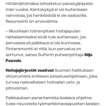
riittämättömäksi tehostetun pal­ve­lu­jär­jes­tel­
män vuoksi. Kantokykyä ei voi kuitenkaan
vahvistaa, jos henkilöstöä ei ole saatavilla.
Resursointi on arvovalinta.
– Muutkaan toimenpiteet hoitajapulan
ratkaisemiseksi eivät tule auttamaan, jos
perusasia eli palkkaus ei ole kunnossa.
Pintaremontti ei riitä, kun perustus on
sortunut, sanoo SuPerin puheenjohtaja
Silja
Paavola
.
Hoitajajärjestöt vaativat
Suomen hallituksen
sitoutumista erilliseen pelastusohjelmaan, joka
turvaa naisvaltaisen hoitoalan veto- ja
pitovoiman.
Palkkauksen parantamista koskeva ohjelma
tulee neuvotella työ­mark­ki­naos­a­puol­ten kesken