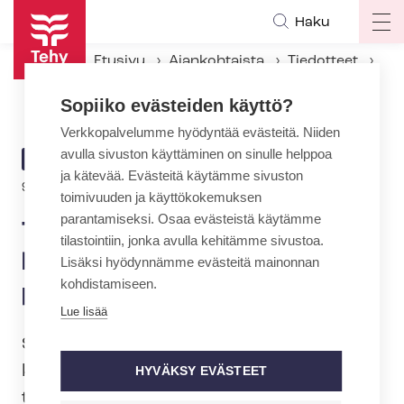
Hyppää
Haku
Op
pääsisältöön
ma
Etusivu
Ajankohtaista
Tiedotteet
na
Tehy ja SuPer: Sote-alan kriisiin ratkaisuksi pelastusohjelma
Sopiiko evästeiden käyttö?
Verkkopalvelumme hyödyntää evästeitä. Niiden
avulla sivuston käyttäminen on sinulle helppoa
ARTIKKELIN
TIEDOTE
ja kätevää. Evästeitä käytämme sivuston
KATEGORIA
9.2.2022 | 11:00
toimivuuden ja käyttökokemuksen
parantamiseksi. Osaa evästeistä käytämme
Tehy ja SuPer: Sote-alan
tilastointiin, jonka avulla kehitämme sivustoa.
kriisiin ratkaisuksi
Lisäksi hyödynnämme evästeitä mainonnan
kohdistamiseen.
pelastusohjelma
Lue lisää
Suomen sosiaali- ja terveydenhuolto on
kriisissä. Vakava hoitajapula on käynyt
HYVÄKSY EVÄSTEET
toteen ja pandemia on kiihdyttänyt sitä.