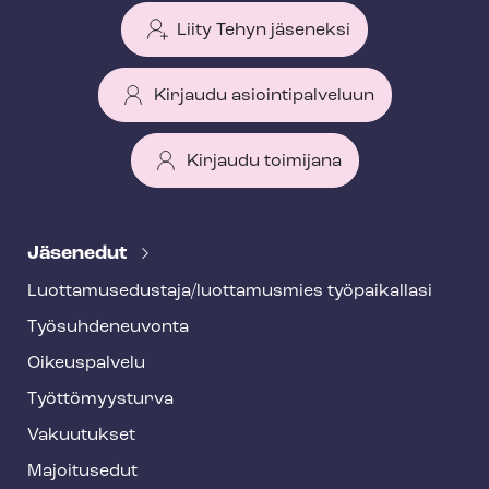
Liity Tehyn jäseneksi
Kirjaudu asiointipalveluun
Kirjaudu toimijana
T
e
Jäsenedut
h
Luot­ta­muse­dus­ta­ja/luottamusmies työpaikallasi
y
Työ­suh­de­neu­von­ta
f
o
Oikeuspalvelu
o
Työt­tö­myys­tur­va
t
Vakuutukset
e
Majoitusedut