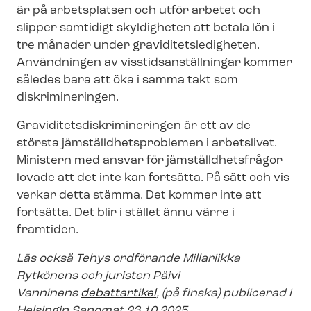
är på arbetsplatsen och utför arbetet och
slipper samtidigt skyldigheten att betala lön i
tre månader under gra­vi­di­tets­le­dig­he­ten.
Användningen av viss­tids­an­ställ­ning­ar kommer
således bara att öka i samma takt som
diskrimineringen.
Gra­vi­di­tets­dis­kri­mi­ne­ring­en är ett av de
största jäm­ställd­hets­pro­ble­men i arbetslivet.
Ministern med ansvar för jäm­ställd­hets­frå­gor
lovade att det inte kan fortsätta. På sätt och vis
verkar detta stämma. Det kommer inte att
fortsätta. Det blir i stället ännu värre i
framtiden.
Läs också Tehys ordförande Millariikka
Rytkönens och juristen Päivi
Vanninens
debattartikel
, (på finska) publicerad i
Helsingin Sanomat 23.10.2025.