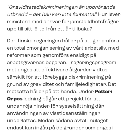
"Gra­vi­di­tets­dis­kri­mi­ne­ring­en är upprörande
utbredd – det här kan inte fortsätta!
" Hur lever
ministern med ansvar för jäm­ställd­hets­frå­gor
upp till sitt
löfte
från ett år tillbaka?
Den finska regeringen håller på att genomföra
en total omorganisering av vårt arbetsliv, med
reformer som genomförs ensidigt på
arbetsgivarnas begäran. I re­ge­rings­pro­gram­
met anges att effektivare åtgärder vidtas
särskilt för att förebygga diskriminering på
grund av graviditet och familjeledigheter. Det
motsatta håller på att hända. Under
Petteri
Orpos
ledning pågår ett projekt för att
undanröja hinder för sysselsättning där
användningen av viss­tids­an­ställ­ning­ar
underlättas. Medan sådana avtal i nuläget
endast kan ingås på de grunder som anges i