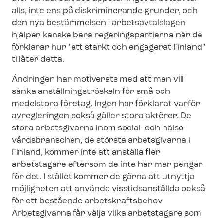
alls, inte ens på diskriminerande grunder, och
den nya bestämmelsen i arbetsavtalslagen
hjälper kanske bara re­ge­rings­par­ti­er­na när de
förklarar hur "ett starkt och engagerat Finland"
tillåter detta.
Ändringen har motiverats med att man vill
sänka an­ställ­ningströs­keln för små och
medelstora företag. Ingen har förklarat varför
avregleringen också gäller stora aktörer. De
stora arbetsgivarna inom social- och häl­so­
vårds­bran­schen, de största arbetsgivarna i
Finland, kommer inte att anställa fler
arbetstagare eftersom de inte har mer pengar
för det. I stället kommer de gärna att utnyttja
möjligheten att använda visstidsanställda också
för ett bestående arbetskraftsbehov.
Arbetsgivarna får välja vilka arbetstagare som