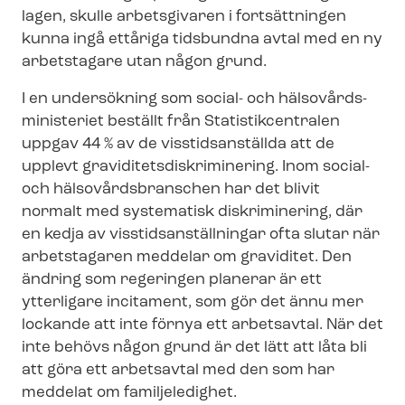
lagen, skulle arbetsgivaren i fortsättningen
kunna ingå ettåriga tidsbundna avtal med en ny
arbetstagare utan någon grund.
I en undersökning som social- och häl­so­vårds­
mi­ni­s­te­ri­et beställt från Sta­tistik­cen­tra­len
uppgav 44 % av de visstidsanställda att de
upplevt gra­vi­di­tets­dis­kri­mi­ne­ring. Inom social-
och häl­so­vårds­bran­schen har det blivit
normalt med systematisk diskriminering, där
en kedja av viss­tids­an­ställ­ning­ar ofta slutar när
arbetstagaren meddelar om graviditet. Den
ändring som regeringen planerar är ett
ytterligare incitament, som gör det ännu mer
lockande att inte förnya ett arbetsavtal. När det
inte behövs någon grund är det lätt att låta bli
att göra ett arbetsavtal med den som har
meddelat om familjeledighet.