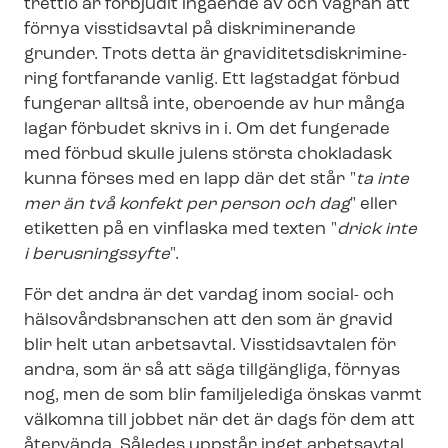
trettio år förbjudit ingående av och vägran att
förnya visstidsavtal på diskriminerande
grunder. Trots detta är gra­vi­di­tets­dis­kri­mi­ne­
ring fortfarande vanlig. Ett lagstadgat förbud
fungerar alltså inte, oberoende av hur många
lagar förbudet skrivs in i. Om det fungerade
med förbud skulle julens största chokladask
kunna förses med en lapp där det står "
ta inte
mer än två konfekt per person och dag
" eller
etiketten på en vinflaska med texten "
drick inte
i berusningssyfte
".
För det andra är det vardag inom social- och
häl­so­vårds­bran­schen att den som är gravid
blir helt utan arbetsavtal. Visstidsavtalen för
andra, som är så att säga tillgängliga, förnyas
nog, men de som blir familjelediga önskas varmt
välkomna till jobbet när det är dags för dem att
återvända. Således uppstår inget arbetsavtal