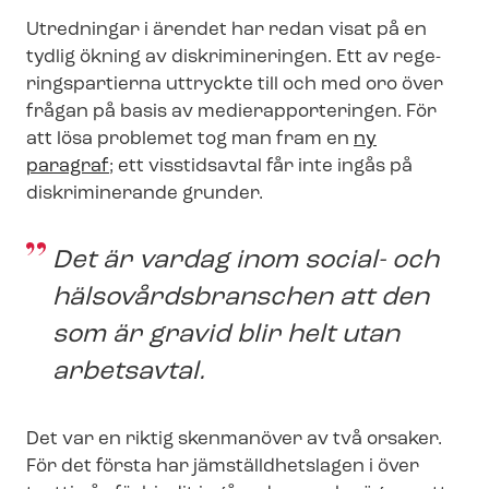
Utredningar i ärendet har redan visat på en
tydlig ökning av diskrimineringen. Ett av re­ge­
rings­par­ti­er­na uttryckte till och med oro över
frågan på basis av me­di­e­rap­por­te­ring­en. För
att lösa problemet tog man fram en
ny
paragraf
; ett visstidsavtal får inte ingås på
diskriminerande grunder.
Det är vardag inom social- och
häl­so­vårds­bran­schen att den
som är gravid blir helt utan
arbetsavtal.
Det var en riktig skenmanöver av två orsaker.
För det första har jäm­ställd­hets­la­gen i över