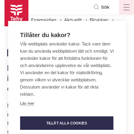
Hoppa
Sök
Op
till
ma
huvudinnehåll
Framsidan
Aktuellt
Bloggar
na
Päivi Vanninen: Ett lyckat initiativ från regeringen eller en klar bluff?
Tillåter du kakor?
Vår webbplats använder kakor. Tack vare dem
kan du använda webbplatsen lätt och smidigt. Vi
29.10.2025 | 8:50
BLOGG
använder kakor för att förbättra funktionen för
och användarens upplevelse av vår webbplats.
Päivi Vanninen: Ett lyckat
Vi använder en del kakor för statistikföring,
initiativ från regeringen eller
genom vilken vi utvecklar webbplatsen.
Dessutom använder vi kakor för att rikta
en klar bluff?
reklam.
Läs mer
För ett år sedan beskrev regeringens
minister med ansvar för jäm­ställd­hets­
frå­gor, Sanni Grahn-Laasonen, gra­vi­di­
TILLÅT ALLA COOKIES
tets­dis­kri­mi­ne­ring­en som ett