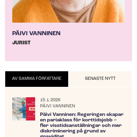
PÄIVI VANNINEN
JURIST
AV SAMMA FÖRFATTARE
SENASTE NYTT
15.1.2026
PÄIVI VANNINEN
Päivi Vanninen: Regeringen skapar
en pariaklass för korttidsjobb –
fler viss­tids­an­ställ­ning­ar och mer
diskriminering på grund av
graviditet