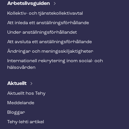
Ar­bets­livs­gui­den
Kollektiv- och tjäns­te­kol­lek­tivav­tal
Att inleda ett an­ställ­nings­för­hål­lan­de
Under an­ställ­nings­för­hål­lan­det
Att avsluta ett an­ställ­nings­för­hål­lan­de
Ändringar och me­nings­skilj­ak­tig­he­ter
Internationell rekrytering inom social- och
hälsovården
Aktuellt
Aktuellt hos Tehy
Meddelande
Bloggar
Tehy-lehti artikel