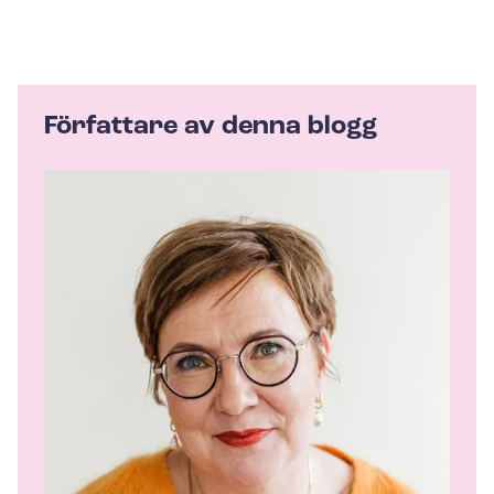
Författare av denna blogg
A
u
t
h
o
r