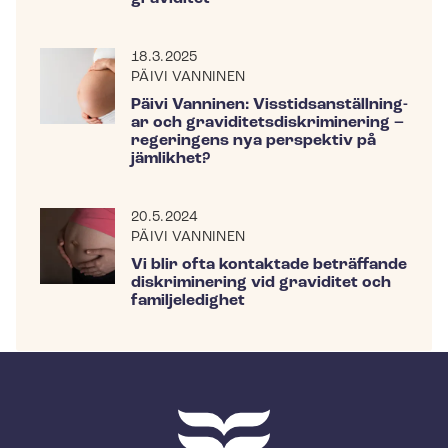
18.3.2025
PÄIVI VANNINEN
Päivi Vanninen: Viss­tids­an­ställ­ning­
ar och gra­vi­di­tets­dis­kri­mi­ne­ring –
regeringens nya perspektiv på
jämlikhet?
20.5.2024
PÄIVI VANNINEN
Vi blir ofta kontaktade beträffande
diskriminering vid graviditet och
familjeledighet