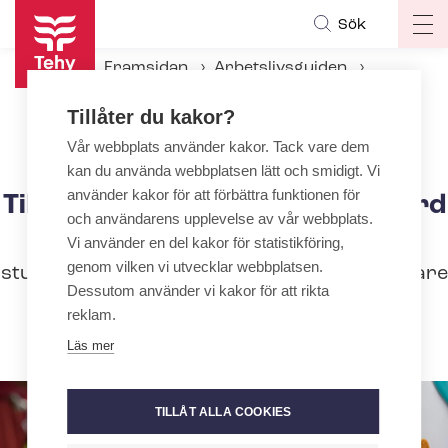
Hoppa
Sök
Op
till
ma
huvudinnehåll
Framsidan
Arbetslivsguiden
na
Under an­ställ­nings­för­hål­lan­det
Tillåter du kakor?
Utbildning och kunnande
Tilläggs­ut­bild­ning inom akutvård
Vår webbplats använder kakor. Tack vare dem
kan du använda webbplatsen lätt och smidigt. Vi
använder kakor för att förbättra funktionen för
Tilläggs­ut­bild­ning inom akutvård
och användarens upplevelse av vår webbplats.
Tilläggs­ut­bild­ning­en i akutvård på 30
Vi använder en del kakor för statistikföring,
genom vilken vi utvecklar webbplatsen.
studiepoäng är särskilt riktad till sjukskötare
Dessutom använder vi kakor för att rikta
som siktar på arbete inom en enhet för
reklam.
akutvård.
Läs mer
TILLÅT ALLA COOKIES