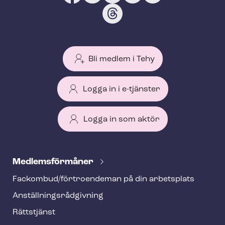
Bli medlem i Tehy
Logga in i e-tjänster
Logga in som aktör
T
e
Med­lems­för­må­ner
h
Fackombud/förtroendeman på din arbetsplats
y
An­ställ­nings­råd­giv­ning
f
o
Rättstjänst