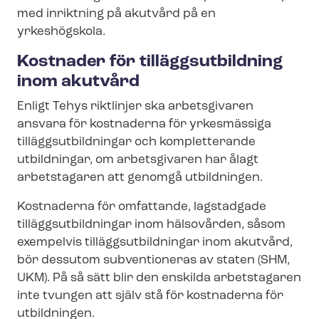
med inriktning på akutvård på en
yrkeshögskola.
Kostnader för tilläggs­ut­bild­ning
inom akutvård
Enligt Tehys riktlinjer ska arbetsgivaren
ansvara för kostnaderna för yrkesmässiga
tilläggs­ut­bild­ning­ar och kompletterande
utbildningar, om arbetsgivaren har ålagt
arbetstagaren att genomgå utbildningen.
Kostnaderna för omfattande, lagstadgade
tilläggs­ut­bild­ning­ar inom hälsovården, såsom
exempelvis tilläggs­ut­bild­ning­ar inom akutvård,
bör dessutom subventioneras av staten (SHM,
UKM). På så sätt blir den enskilda arbetstagaren
inte tvungen att själv stå för kostnaderna för
utbildningen.