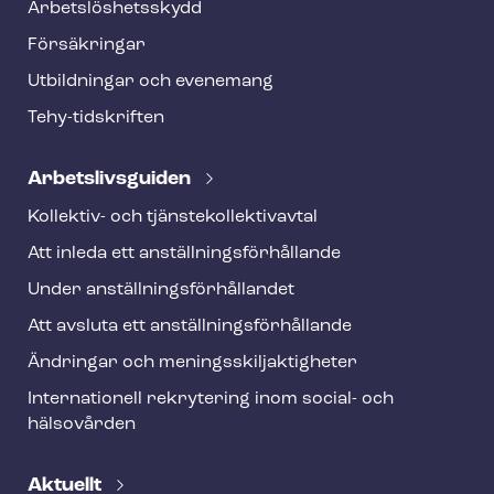
o
Ar­bets­lös­hets­skydd
t
Försäkringar
e
Utbildningar och evenemang
r
Tehy-​tidskriften
Ar­bets­livs­gui­den
Kollektiv- och tjäns­te­kol­lek­tivav­tal
Att inleda ett an­ställ­nings­för­hål­lan­de
Under an­ställ­nings­för­hål­lan­det
Att avsluta ett an­ställ­nings­för­hål­lan­de
Ändringar och me­nings­skilj­ak­tig­he­ter
Internationell rekrytering inom social- och
hälsovården
Aktuellt