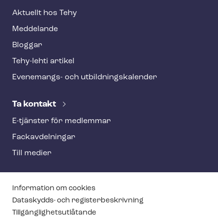
Aktuellt hos Tehy
Meddelande
Bloggar
Tehy-lehti artikel
Evenemangs- och ut­bild­nings­ka­len­der
Ta kontakt
E-tjänster för medlemmar
Fackav­del­ning­ar
Till medier
T
Information om cookies
e
Dataskydds- och re­gis­ter­be­skriv­ning
Till­gäng­lig­hets­ut­lå­tan­de
h