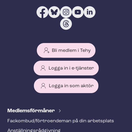
Bli medlem i Tehy
Logga in i e-tjänster
Logga in som aktör
T
e
Med­lems­för­må­ner
h
Fackombud/förtroendeman på din arbetsplats
y
An­ställ­nings­råd­giv­ning