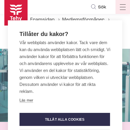
Hoppa
Sök
Op
till
ma
huvudinnehåll
Framsidan
Medlemsförmåner
na
Försäkringar
Tillåter du kakor?
Yrkesmässig ansvarsförsäkring
Vår webbplats använder kakor. Tack vare dem
kan du använda webbplatsen lätt och smidigt. Vi
använder kakor för att förbättra funktionen för
och användarens upplevelse av vår webbplats.
Vi använder en del kakor för statistikföring,
genom vilken vi utvecklar webbplatsen.
Dessutom använder vi kakor för att rikta
reklam.
Läs mer
TILLÅT ALLA COOKIES