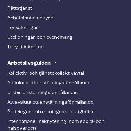
f
o
Rättstjänst
o
Ar­bets­lös­hets­skydd
t
Försäkringar
e
Utbildningar och evenemang
r
Tehy-​tidskriften
Ar­bets­livs­gui­den
Kollektiv- och tjäns­te­kol­lek­tivav­tal
Att inleda ett an­ställ­nings­för­hål­lan­de
Under an­ställ­nings­för­hål­lan­det
Att avsluta ett an­ställ­nings­för­hål­lan­de
Ändringar och me­nings­skilj­ak­tig­he­ter
Internationell rekrytering inom social- och
hälsovården