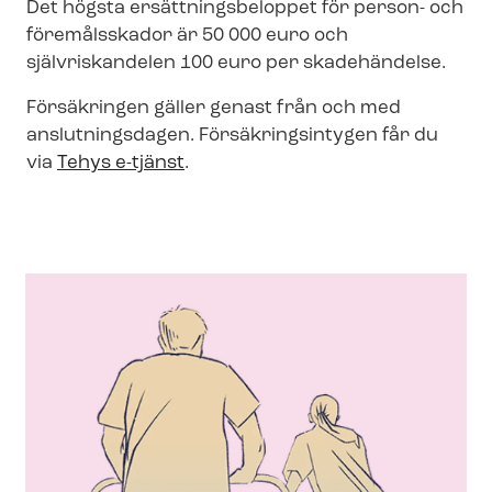
Det högsta er­sätt­nings­be­lop­pet för person- och
föremålsskador är 50 000 euro och
självriskandelen 100 euro per skadehändelse.
Försäkringen gäller genast från och med
anslutningsdagen. För­säk­ringsin­ty­gen får du
via
Tehys e-tjänst
.