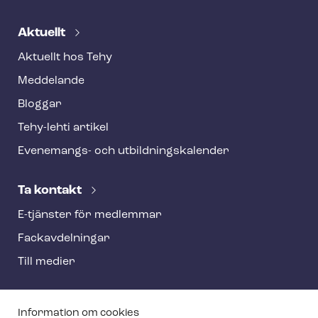
Aktuellt
Aktuellt hos Tehy
Meddelande
Bloggar
Tehy-lehti artikel
Evenemangs- och ut­bild­nings­ka­len­der
Ta kontakt
E-tjänster för medlemmar
Fackav­del­ning­ar
Till medier
T
Information om cookies