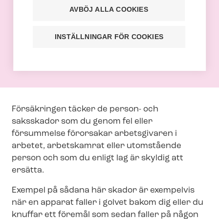
Yrkesmässig
AVBÖJ ALLA COOKIES
ansvarsförsäkring
Försäkringen ingår i arbetstagares och
INSTÄLLNINGAR FÖR COOKIES
studerandemedlems medlemskap.
Försäkringen täcker de person- och
saksskador som du genom fel eller
försummelse förorsakar arbetsgivaren i
arbetet, arbetskamrat eller utomstående
person och som du enligt lag är skyldig att
ersätta.
Exempel på sådana här skador är exempelvis
när en apparat faller i golvet bakom dig eller du
knuffar ett föremål som sedan faller på någon