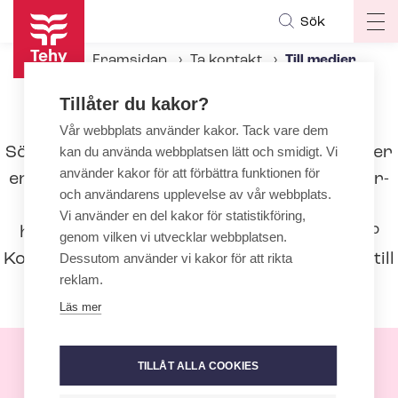
Hoppa
Sök
Op
till
ma
huvudinnehåll
Framsidan
Ta kontakt
Till medier
na
Tillåter du kakor?
Till medier
Vår webbplats använder kakor. Tack vare dem
Söker du någon att intervjua? Letar du efter
kan du använda webbplatsen lätt och smidigt. Vi
använder kakor för att förbättra funktionen för
en sakkunnig? Behöver du bak­grunds­in­for­
och användarens upplevelse av vår webbplats.
ma­tion om anställda inom social- och
Vi använder en del kakor för statistikföring,
hälsovården och små­barnspe­da­go­gi­ken?
genom vilken vi utvecklar webbplatsen.
Kontakta oss, vår kommunikation styr dig till
Dessutom använder vi kakor för att rikta
reklam.
rätt person.
Läs mer
TILLÅT ALLA COOKIES