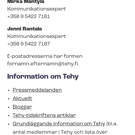
Mirka Mäntylä
Kom­mu­ni­ka­tions­ex­pert
+358 9 5422 7181
Jenni Rantala
Kom­mu­ni­ka­tions­ex­pert
+358 9 5422 7187
E-postadresserna har formen
fornamn.efternamn@tehy.fi
.
Information om Tehy
Pressmeddelanden
Aktuellt
Bloggar
Tehy-tidskriftens artiklar
Grundläggande information om Tehy
(bl.a.
antal medlemmar i Tehy och lista över