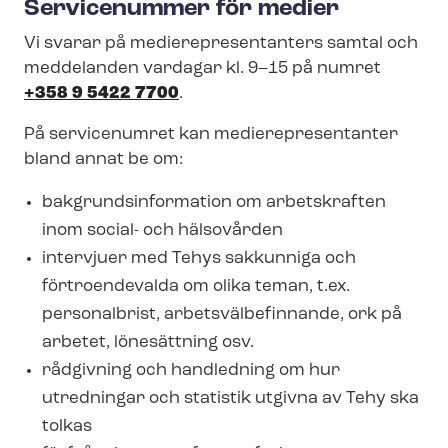
Servicenummer för medier
Vi svarar på me­di­e­re­pre­sen­tan­ters samtal och
meddelanden vardagar kl. 9–15 på numret
+358 9 5422 7700
.
På servicenumret kan me­di­e­re­pre­sen­tan­ter
bland annat be om:
bak­grunds­in­for­ma­tion om arbetskraften
inom social- och hälsovården
intervjuer med Tehys sakkunniga och
förtroendevalda om olika teman, t.ex.
personalbrist, ar­betsväl­be­fin­nan­de, ork på
arbetet, lönesättning osv.
rådgivning och handledning om hur
utredningar och statistik utgivna av Tehy ska
tolkas