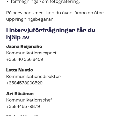
förfrågningar om fotografering.
På servicenumret kan du även lämna en åter­
upp­ring­nings­be­gä­ran.
I in­ter­vju­för­fråg­ning­ar får du
hjälp av
Jaana Reijonaho
Kom­mu­ni­ka­tions­ex­pert
+358 40 356 8409
Lotta Nuotio
Kom­mu­ni­ka­tions­di­rek­tör
+3584578206529
Ari Räsänen
Kom­mu­ni­ka­tions­chef
+358445579879