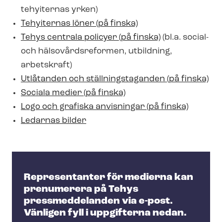
tehyiternas yrken)
Tehyiternas löner (på finska)
Tehys centrala policyer (på finska)
(bl.a. social-
och häl­so­vårds­re­for­men, utbildning,
arbetskraft)
Utlåtanden och ställ­nings­ta­gan­den (på finska)
Sociala medier (på finska)
Logo och grafiska anvisningar (på finska)
Ledarnas bilder
Representanter för medierna kan
prenumerera på Tehys
pressmeddelanden via e-post.
Vänligen fyll i uppgifterna nedan.