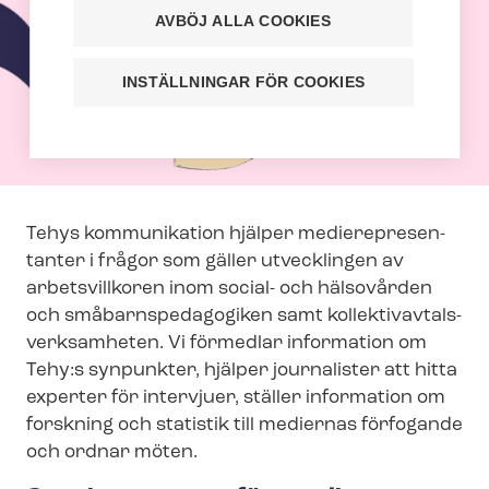
AVBÖJ ALLA COOKIES
INSTÄLLNINGAR FÖR COOKIES
Tehys kommunikation hjälper me­di­e­re­pre­sen­
tan­ter i frågor som gäller utvecklingen av
arbetsvillkoren inom social- och hälsovården
och små­barnspe­da­go­gi­ken samt kol­lek­tivav­tals­
verk­sam­he­ten. Vi förmedlar information om
Tehy:s synpunkter, hjälper journalister att hitta
experter för intervjuer, ställer information om
forskning och statistik till mediernas förfogande
och ordnar möten.