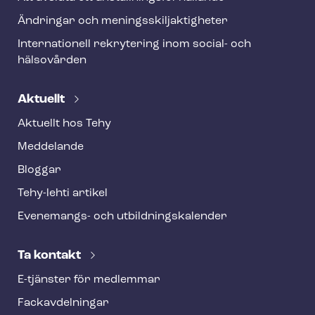
Ändringar och me­nings­skilj­ak­tig­he­ter
Internationell rekrytering inom social- och
hälsovården
Aktuellt
Aktuellt hos Tehy
Meddelande
Bloggar
Tehy-lehti artikel
Evenemangs- och ut­bild­nings­ka­len­der
Ta kontakt
E-tjänster för medlemmar
Fackav­del­ning­ar