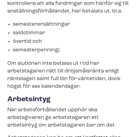
kontrollera att alla fordringar som hänför sig till
an­ställ­nings­för­hål­lan­det, har betalats ut, bl.a.
se­meste­rer­sätt­ning­ar
saldotimmar
övertid och
semesterpenning).
Om slutlönen inte betalas ut i tid har
arbetstagaren rätt till dröjsmålsränta enligt
räntelagen samt full lön för väntetiden, dock
högst för sex kalenderdagar.
Arbetsintyg
När ar­bets­för­hål­lan­det upphör ska
arbetsgivaren ge arbetstagaren ett
arbetsintyg om arbetstagaren ber om det.