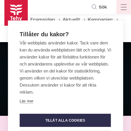
Hoppa
Sök
Op
till
ma
huvudinnehåll
Framsidan
Aktuellt
Kampanjer
na
Knytnäven - Kampanjen mot våld
Tillåter du kakor?
Vår webbplats använder kakor. Tack vare dem
kan du använda webbplatsen lätt och smidigt. Vi
använder kakor för att förbättra funktionen för
och användarens upplevelse av vår webbplats.
Vi använder en del kakor för statistikföring,
genom vilken vi utvecklar webbplatsen.
Dessutom använder vi kakor för att rikta
reklam.
Läs mer
TILLÅT ALLA COOKIES
Knytnäven - Kampanjen mot