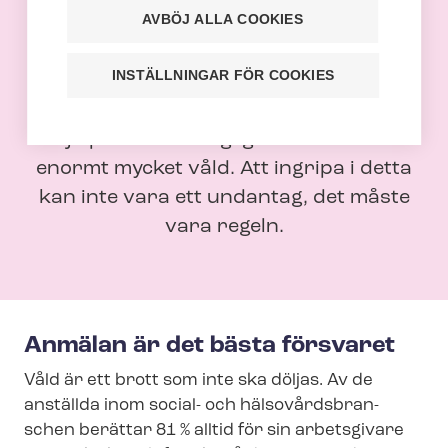
våld
AVBÖJ ALLA COOKIES
69 % av vårdarna har utsatts för fysiskt
INSTÄLLNINGAR FÖR COOKIES
våld eller hot om våld i sitt arbete. Det
är orimligt att man i ett jobb där man
hjälper andra dagligen drabbas av
enormt mycket våld. Att ingripa i detta
kan inte vara ett undantag, det måste
vara regeln.
Anmälan är det bästa försvaret
Våld är ett brott som inte ska döljas. Av de
anställda inom social- och häl­so­vårds­bran­
schen berättar 81 % alltid för sin arbetsgivare