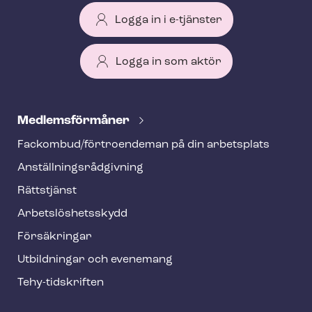
Logga in i e-tjänster
Logga in som aktör
T
e
Med­lems­för­må­ner
h
Fackombud/förtroendeman på din arbetsplats
y
An­ställ­nings­råd­giv­ning
f
o
Rättstjänst
o
Ar­bets­lös­hets­skydd
t
Försäkringar
e
Utbildningar och evenemang
r
Tehy-​tidskriften