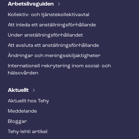
Ar­bets­livs­gui­den
Kollektiv- och tjäns­te­kol­lek­tivav­tal
Att inleda ett an­ställ­nings­för­hål­lan­de
Under an­ställ­nings­för­hål­lan­det
Att avsluta ett an­ställ­nings­för­hål­lan­de
Ändringar och me­nings­skilj­ak­tig­he­ter
Internationell rekrytering inom social- och
hälsovården
Aktuellt
Aktuellt hos Tehy
Meddelande
Bloggar
Tehy-lehti artikel