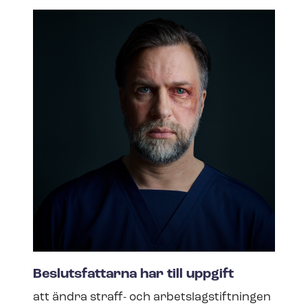
Beslutsfattarna har till uppgift
att ändra straff- och ar­bets­lag­stift­ning­en