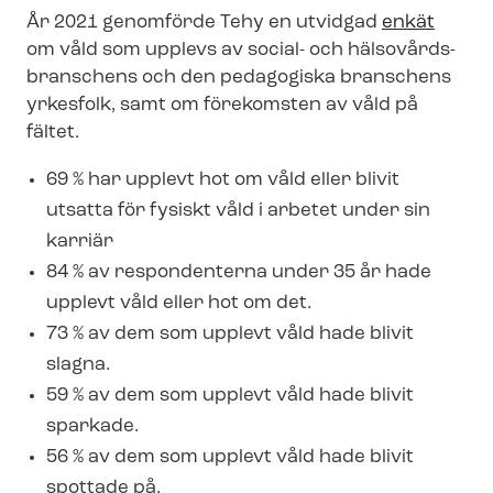
År 2021 genomförde Tehy en utvidgad
enkät
om våld som upplevs av social- och häl­so­vårds­
bran­schens och den pedagogiska branschens
yrkesfolk, samt om förekomsten av våld på
fältet.
69 % har upplevt hot om våld eller blivit
utsatta för fysiskt våld i arbetet under sin
karriär
84 % av respondenterna under 35 år hade
upplevt våld eller hot om det.
73 % av dem som upplevt våld hade blivit
slagna.
59 % av dem som upplevt våld hade blivit
sparkade.
56 % av dem som upplevt våld hade blivit
spottade på.