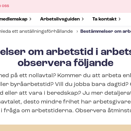
ow
 oss
bmenu
w submenu for
medlemskap
Show submenu for
Ar­bets­livs­gui­den
Show submenu 
Ta kontakt
nleda ett an­ställ­nings­för­hål­lan­de
Bestämmelser om arbet
lser om arbetstid i arbets
observera följande
med på ett nollavtal? Kommer du att arbeta enl
ller byråarbetstid? Vill du jobba bara dagtid?
id eller att vara i beredskap? Ju mer detaljer
savtalet, desto mindre frihet har arbetsgivare
n i fråga om arbetstiderna. Observera åtminsto