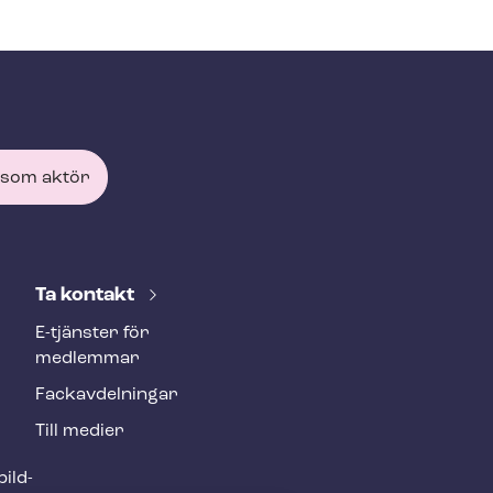
 som aktör
Ta kontakt
E-tjänster för
medlemmar
Fackav­del­ning­ar
Till medier
ild­