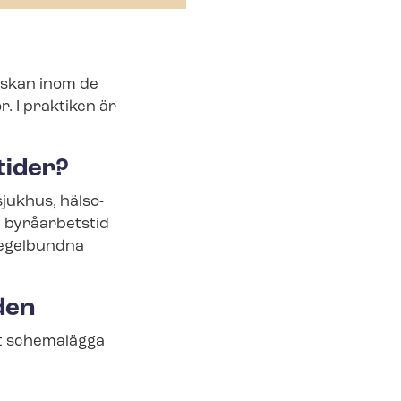
önskan inom de
r. I praktiken är
tider?
jukhus, häl­so­
h byråarbetstid
regelbundna
den
st schemalägga