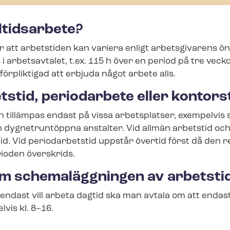
eltidsarbete?
är att arbetstiden kan variera enligt arbetsgivarens 
 arbetsavtalet, t.ex. 115 h över en period på tre vecko
förpliktigad att erbjuda något arbete alls.
tstid, periodarbete eller kontors
 tillämpas endast på vissa arbetsplatser, exempelvis s
ch dygnetruntöppna anstalter. Vid allmän arbetstid oc
id. Vid periodarbetstid uppstår övertid först då den 
rioden överskrids.
om schemaläggningen av arbetsti
ndast vill arbeta dagtid ska man avtala om att enda
vis kl. 8–16.