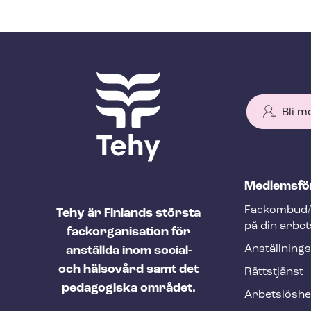
Bli m
T
Med­lems­fö
e
Fackombud/
Tehy är Finlands största
h
på din arbet
fackorganisation för
y
An­ställ­nings
anställda inom social-
f
och hälsovård samt det
Rättstjänst
o
pedagogiska området.
Ar­bets­lös­h
o