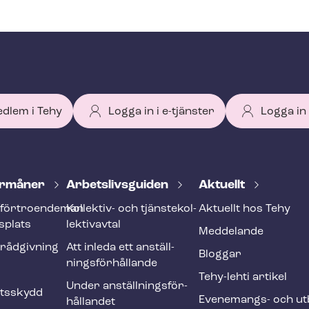
edlem i Tehy
Logga in i e-tjänster
Logga in
r­må­ner
Ar­bets­livs­gui­den
Aktuellt
förtroendeman
Kollektiv- och tjäns­te­kol­
Aktuellt hos Tehy
splats
lek­tivav­tal
Meddelande
­råd­giv­ning
Att inleda ett an­ställ­
Bloggar
nings­för­hål­lan­de
Tehy-lehti artikel
Under an­ställ­nings­för­
ets­skydd
Evenemangs- och ut­b
hål­lan­det