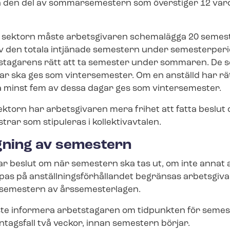
a den del av sommarsemestern som överstiger 12 varda
a sektorn måste arbetsgivaren schemalägga 20 semest
v den totala intjänade semestern under semesterperio
stagarens rätt att ta semester under sommaren. De
r ska ges som vintersemester. Om en anställd har rätt
 minst fem av dessa dagar ges som vintersemester.
ektorn har arbetsgivaren mera frihet att fatta beslut
trar som stipuleras i kollektivavtalen.
ning av semestern
ar beslut om när semestern ska tas ut, om inte annat 
mpas på an­ställ­nings­för­hål­lan­det begränsas arbetsgi
m semestern av årssemesterlagen.
te informera arbetstagaren om tidpunkten för semes
ntagsfall två veckor, innan semestern börjar.