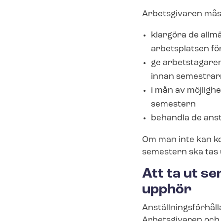
Arbetsgivaren mås
klargöra de allm
arbetsplatsen fö
ge arbetstagaren
innan semestrar
i mån av möjligh
semestern
behandla de anst
Om man inte kan k
semestern ska tas 
Att ta ut sem
upphör
An­ställ­nings­för­h
Arbetsgivaren och