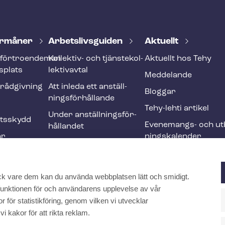
r­må­ner
Ar­bets­livs­gui­den
Aktuellt
förtroendeman
Kollektiv- och tjäns­te­kol­
Aktuellt hos Tehy
splats
lek­tivav­tal
Meddelande
­råd­giv­ning
Att inleda ett an­ställ­
Bloggar
nings­för­hål­lan­de
Tehy-lehti artikel
Under an­ställ­nings­för­
ets­skydd
Evenemangs- och ut­b
hål­lan­det
ar
nings­ka­len­der
Att avsluta ett an­ställ­
r och
nings­för­hål­lan­de
Ändringar och me­nings­
ck vare dem kan du använda webbplatsen lätt och smidigt.
ften
skilj­ak­tig­he­ter
a funktionen för och användarens upplevelse av vår
Internationell
 för statistikföring, genom vilken vi utvecklar
rekrytering inom social-
kakor för att rikta reklam.
och hälsovården