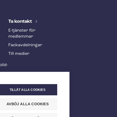
Ta kontakt
E-tjänster för
medlemmar
Fackav­del­ning­ar
Till medier
ild­
TILLÅT ALLA COOKIES
AVBÖJ ALLA COOKIES