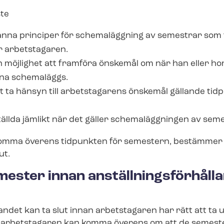
te
änna principer för schemaläggning av semestrar som 
r arbetstagaren.
 möjlighet att framföra önskemål om när han eller hon
na schemaläggs.
et ta hänsyn till arbetstagarens önskemål gällande tid
ällda jämlikt när det gäller schemaläggningen av sem
omma överens tidpunkten för semestern, bestämmer 
ut.
ester innan an­ställ­nings­för­hål­la
ål­lan­det kan ta slut innan arbetstagaren har rätt att ta
 arbetstagaren kan komma överens om att de semes