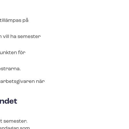
tillämpas på
 vill ha semester
punkten för
estrarna.
arbetsgivaren när
n­det
 ut semester.
terdagar som