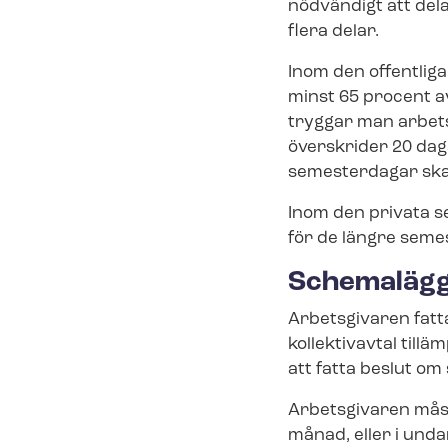
nödvändigt att del
flera delar.
Inom den offentlig
minst 65 procent a
tryggar man arbet
överskrider 20 daga
semesterdagar ska
Inom den privata s
för de längre semes
Schemalägg
Arbetsgivaren fatt
kollektivavtal tillä
att fatta beslut o
Arbetsgivaren mås
månad, eller i unda