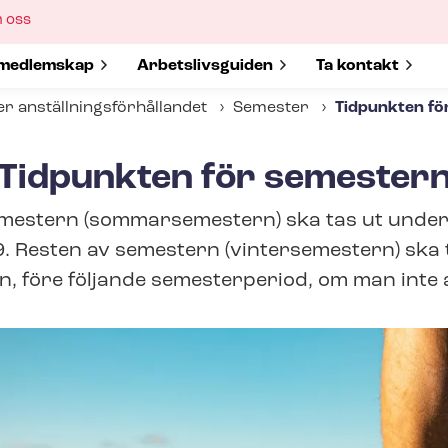
ow
 oss
bmenu
w submenu for
medlemskap
Show submenu for
Ar­bets­livs­gui­den
Show submenu 
Ta kontakt
 an­ställ­nings­för­hål­lan­det
Semester
Tidpunkten fö
Tidpunkten för semester
emestern (sommarsemestern) ska tas ut unde
.9. Resten av semestern (vintersemestern) ska 
, före följande semesterperiod, om man inte 