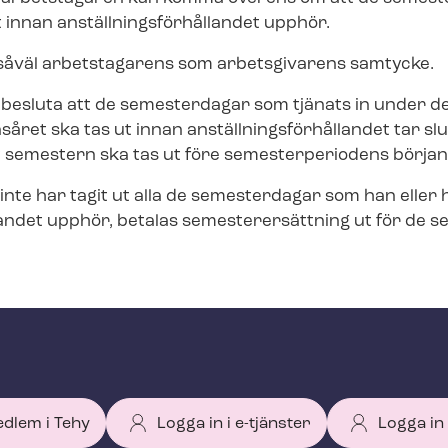
 innan an­ställ­nings­för­hål­lan­det upphör.
d såväl arbetstagarens som arbetsgivarens samtycke.
besluta att de semesterdagar som tjänats in under d
ons­å­ret ska tas ut innan an­ställ­nings­för­hål­lan­det tar 
t semestern ska tas ut före semesterperiodens början (
te har tagit ut alla de semesterdagar som han eller h
ål­lan­det upphör, betalas se­meste­rer­sätt­ning ut för 
edlem i Tehy
Logga in i e-tjänster
Logga in