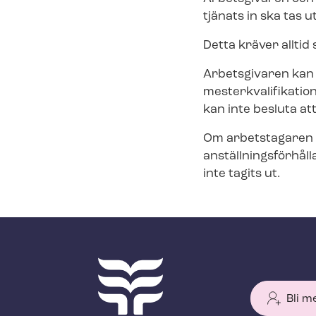
tjänats in ska tas ut
Detta kräver allti
Arbetsgivaren kan 
mester­kva­li­fi­ka­ti
kan inte besluta at
Om arbetstagaren in
an­ställ­nings­för­h
inte tagits ut.
Bli m