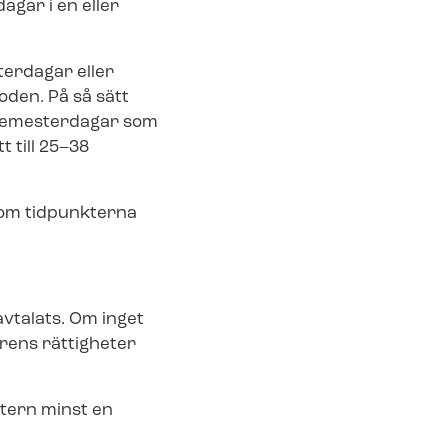
gar i en eller
erdagar eller
den. På så sätt
 semesterdagar som
 till 25–38
 om tidpunkterna
avtalats. Om inget
varens rättigheter
tern minst en