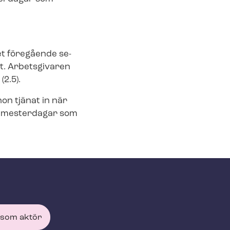
et föregående se­
slut. Arbetsgivaren
2.5).
on tjänat in när
de semesterdagar som
 som aktör