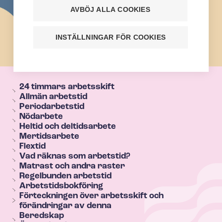
AVBÖJ ALLA COOKIES
INSTÄLLNINGAR FÖR COOKIES
T
e
24 timmars arbetsskift
Allmän arbetstid
h
Periodarbetstid
y
Nödarbete
Heltid och deltidsarbete
s
Mertidsarbete
e
Flextid
c
Vad räknas som arbetstid?
Matrast och andra raster
t
Regelbunden arbetstid
i
Ar­bets­tids­bok­fö­ring
Förteckningen över arbetsskift och
o
förändringar av denna
n
Beredskap