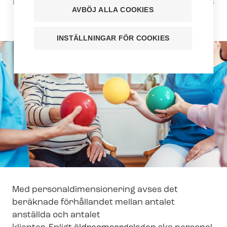
hälsovården som motsvarar klienternas
AVBÖJ ALLA COOKIES
servicebehov.
INSTÄLLNINGAR FÖR COOKIES
Med per­so­nal­di­men­sio­ne­ring avses det
beräknade förhållandet mellan antalet
anställda och antalet