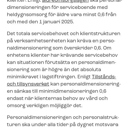
klienter. Enligt
äldreomsorgslagen
ska per­so­nal­
di­men­sio­ne­ring­en för serviceboende med
heldygnsomsorg för äldre vara minst 0,6 från
och med den 1 januari 2025.
Det totala servicebehovet och klientstrukturen
på verk­sam­het­sen­he­ten kan kräva en per­so­
nal­di­men­sio­ne­ring som överskrider 0,6. Om
enhetens klienter har krävande servicebehov
kan situationen förutsätta en per­so­nal­di­men­
sio­ne­ring som är högre än det absoluta
minimikravet i lagstiftningen. Enligt
Tillstånds-
och tillsynsverket
kan per­so­nal­di­men­sio­ne­ring­
en sänkas till mi­ni­mi­di­men­sio­ne­ring­en 0,6
endast när klienternas behov av vård och
omsorg verkligen möjliggör det.
Per­so­nal­di­men­sio­ne­ring­en och per­so­nal­struk­
tu­ren ska under alla tider på dygnet motsvara