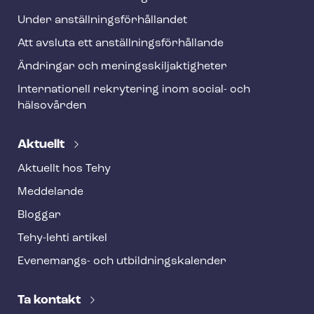
Under an­ställ­nings­för­hål­lan­det
Att avsluta ett an­ställ­nings­för­hål­lan­de
Ändringar och me­nings­skilj­ak­tig­he­ter
Internationell rekrytering inom social- och
hälsovården
Aktuellt
Aktuellt hos Tehy
Meddelande
Bloggar
Tehy-lehti artikel
Evenemangs- och ut­bild­nings­ka­len­der
Ta kontakt