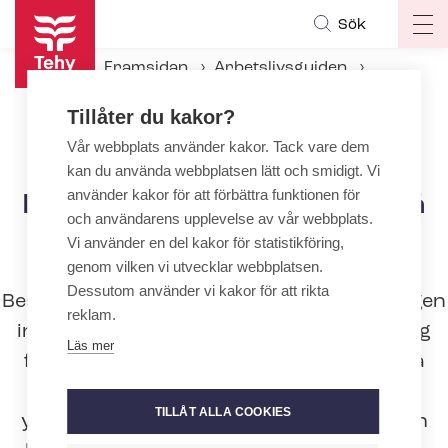
Hoppa
Sök
Op
till
ma
huvudinnehåll
Framsidan
Arbetslivsguiden
na
Under an­ställ­nings­för­hål­lan­det
Tillåter du kakor?
Arbetarskydd
Per­so­nal­di­men­sio­ne­ring­en på serviceboenden med heldygnsomsorg
Vår webbplats använder kakor. Tack vare dem
kan du använda webbplatsen lätt och smidigt. Vi
använder kakor för att förbättra funktionen för
Per­so­nal­di­men­sio­ne­ring­en på
och användarens upplevelse av vår webbplats.
serviceboenden med
Vi använder en del kakor för statistikföring,
heldygnsomsorg
genom vilken vi utvecklar webbplatsen.
Dessutom använder vi kakor för att rikta
Bestämmelser om per­so­nal­di­men­sio­ne­ring­en
reklam.
inom serviceboende med heldygnsomsorg
Läs mer
för äldre finns i äldreomsorgslagen. I alla
arbetsskift ska det finnas ett antal
TILLÅT ALLA COOKIES
yrkesutbildade personer inom social- och