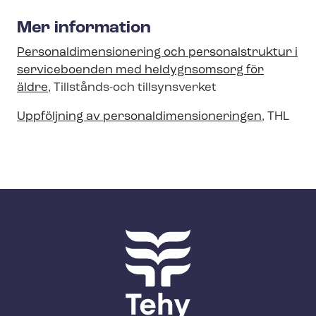
Mer information
Per­so­nal­di­men­sio­ne­ring och personalstruktur i
serviceboenden med heldygnsomsorg för
äldre
,
Tillstånds-och tillsynsverket
Uppföljning av per­so­nal­di­men­sio­ne­ring­en
, THL