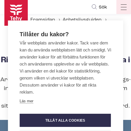
Hoppa
Sök
Op
till
ma
huvudinnehåll
Framsidan
Arbetslivsguiden
na
Under an­ställ­nings­för­hål­lan­det
Tillåter du kakor?
Arbetarskydd
Riktlinjer för hur man ska agera i våldsamma situationer
Vår webbplats använder kakor. Tack vare dem
kan du använda webbplatsen lätt och smidigt. Vi
använder kakor för att förbättra funktionen för
Riktlinjer för hur man ska agera i
och användarens upplevelse av vår webbplats.
våldsamma situationer
Vi använder en del kakor för statistikföring,
genom vilken vi utvecklar webbplatsen.
Arbetsplatserna ska ha tydliga till­vä­ga­gångs­
Dessutom använder vi kakor för att rikta
in­struk­tio­ner i fall av våldssituationer, som
reklam.
beskriver hanteringen av hotfulla
Läs mer
situationer, från första hjälpen till eftervård.
TILLÅT ALLA COOKIES