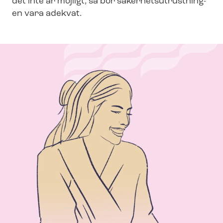
det inte är möjligt, så bör sä­ker­hets­ut­rust­ning­
en vara adekvat.