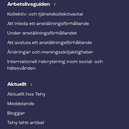
Ar­bets­livs­gui­den
Kollektiv- och tjäns­te­kol­lek­tivav­tal
Att inleda ett an­ställ­nings­för­hål­lan­de
Under an­ställ­nings­för­hål­lan­det
Att avsluta ett an­ställ­nings­för­hål­lan­de
Ändringar och me­nings­skilj­ak­tig­he­ter
Internationell rekrytering inom social- och
hälsovården
Aktuellt
Aktuellt hos Tehy
Meddelande
Bloggar
Tehy-lehti artikel