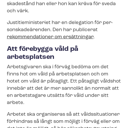
skadestånd han eller hon kan kräva för sveda
och värk.
Ju­sti­ti­e­mi­ni­s­te­ri­et har en delegation för per­
sonska­deä­ren­den. Den har publicerat
rekommendationer om ersättningar
.
Att förebygga våld på
arbetsplatsen
Arbetsgivaren ska i förväg bedöma om det
finns hot om våld på arbetsplatsen och om
hotet om våld är påtagligt. Ett påtagligt våldshot
innebär att det är mer sannolikt än normalt att
en arbetstagare utsätts för våld under sitt
arbete.
Arbetet ska organiseras så att våldssituationer
förhindras så långt som möjligt i förväg eller om