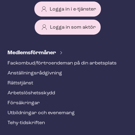
Logga in i e-tjänster
Logga in som aktör
T
e
Med­lems­för­må­ner
h
Fackombud/förtroendeman på din arbetsplats
y
An­ställ­nings­råd­giv­ning
f
o
Rättstjänst
o
Ar­bets­lös­hets­skydd
t
Försäkringar
e
Utbildningar och evenemang
r
Tehy-​tidskriften