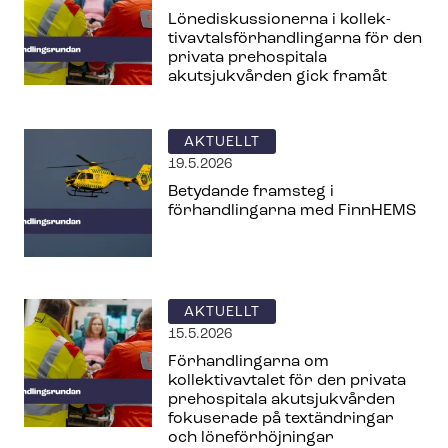
Lö­nedis­kus­sio­ner­na i kol­lek­
tivav­tals­för­hand­ling­ar­na för den
privata prehospitala
akutsjukvården gick framåt
AKTUELLT
19.5.2026
Betydande framsteg i
förhandlingarna med FinnHEMS
AKTUELLT
15.5.2026
Förhandlingarna om
kollektivavtalet för den privata
prehospitala akutsjukvården
fokuserade på textändringar
och löneförhöjningar