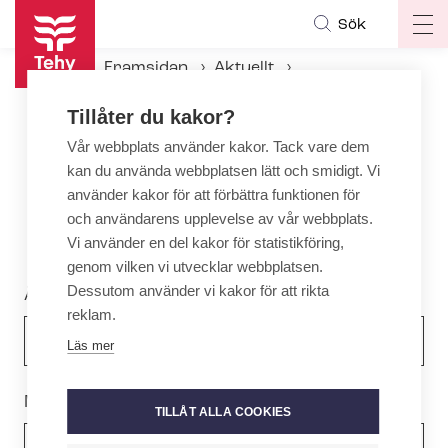
Hoppa
Sök
Op
till
ma
huvudinnehåll
Framsidan
Aktuellt
na
Aktuellt hos Tehy
Tillåter du kakor?
Vår webbplats använder kakor. Tack vare dem
Aktuellt hos Tehy
kan du använda webbplatsen lätt och smidigt. Vi
Här hittar du Tehys aktuella innehåll.
använder kakor för att förbättra funktionen för
och användarens upplevelse av vår webbplats.
Vi använder en del kakor för statistikföring,
genom vilken vi utvecklar webbplatsen.
Block
Dessutom använder vi kakor för att rikta
År
reklam.
Läs mer
Månad
TILLÅT ALLA COOKIES