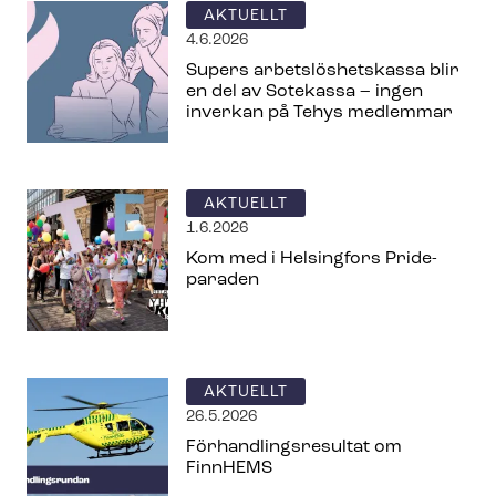
AKTUELLT
4.6.2026
Supers ar­bets­lös­hets­kas­sa blir
en del av Sotekassa – ingen
inverkan på Tehys medlemmar
AKTUELLT
1.6.2026
Kom med i Helsingfors Pride-
paraden
AKTUELLT
26.5.2026
För­hand­lings­re­sul­tat om
FinnHEMS