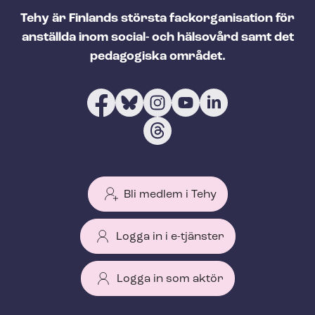
Tehy är Finlands största fackorganisation för
anställda inom social- och hälsovård samt det
pedagogiska området.
Bli medlem i Tehy
Logga in i e-tjänster
Logga in som aktör
T