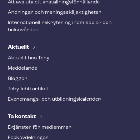
Att avsluta ett an­ställ­nings­för­hål­lan­de
Ändringar och me­nings­skilj­ak­tig­he­ter
Internationell rekrytering inom social- och
hälsovården
Aktuellt
Aktuellt hos Tehy
Meddelande
Bloggar
Tehy-lehti artikel
Evenemangs- och ut­bild­nings­ka­len­der
Ta kontakt
E-tjänster för medlemmar
Fackav­del­ning­ar