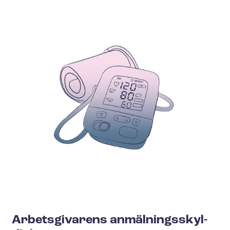
Arbetsgivarens an­mäl­nings­skyl­