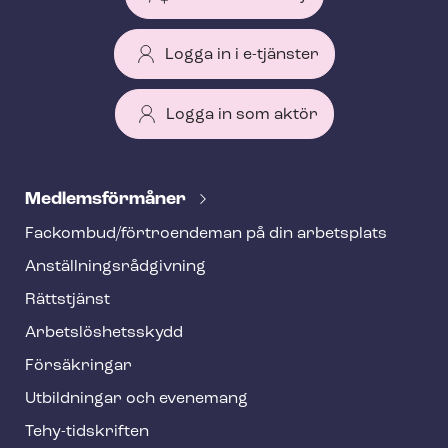
Logga in i e-tjänster
Logga in som aktör
T
e
Med­lems­för­må­ner
h
Fackombud/förtroendeman på din arbetsplats
y
An­ställ­nings­råd­giv­ning
f
o
Rättstjänst
o
Ar­bets­lös­hets­skydd
t
Försäkringar
e
Utbildningar och evenemang
r
Tehy-​tidskriften