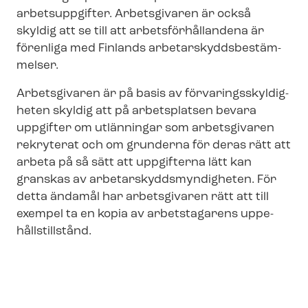
arbetsuppgifter. Arbetsgivaren är också
skyldig att se till att ar­bets­för­hål­lan­de­na är
förenliga med Finlands ar­be­tar­skydds­be­stäm­
mel­ser.
Arbetsgivaren är på basis av för­va­rings­skyl­dig­
he­ten skyldig att på arbetsplatsen bevara
uppgifter om utlänningar som arbetsgivaren
rekryterat och om grunderna för deras rätt att
arbeta på så sätt att uppgifterna lätt kan
granskas av ar­be­tar­skydds­myn­dig­he­ten. För
detta ändamål har arbetsgivaren rätt att till
exempel ta en kopia av arbetstagarens up­pe­
hålls­till­stånd.