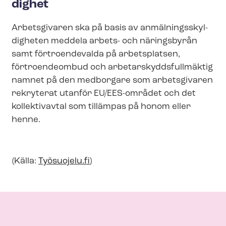
dig­het
Arbetsgivaren ska på basis av an­mäl­nings­skyl­
dig­he­ten meddela arbets- och näringsbyrån
samt förtroendevalda på arbetsplatsen,
förtroendeombud och ar­be­tar­skydds­full­mäk­tig
namnet på den medborgare som arbetsgivaren
rekryterat utanför EU/EES-området och det
kollektivavtal som tillämpas på honom eller
henne.
(Källa:
Työsuojelu.fi
)