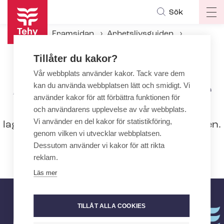
Hoppa
Sök
Op
till
ma
huvudinnehåll
Framsidan
Arbetslivsguiden
na
Internationell rekrytering inom social- och hälsovården
Tillåter du kakor?
Arbetsgivarens skyldigheter
Vår webbplats använder kakor. Tack vare dem
kan du använda webbplatsen lätt och smidigt. Vi
Arbetsgivarens skyldigheter
använder kakor för att förbättra funktionen för
Rekrytering av utlänningar medför
och användarens upplevelse av vår webbplats.
Vi använder en del kakor för statistikföring,
lagstadgade skyldigheter för arbetsgivaren.
genom vilken vi utvecklar webbplatsen.
En bra arbetsgivare sörjer också för
Dessutom använder vi kakor för att rikta
inskolning och språkkunskaper.
reklam.
Läs mer
TILLÅT ALLA COOKIES