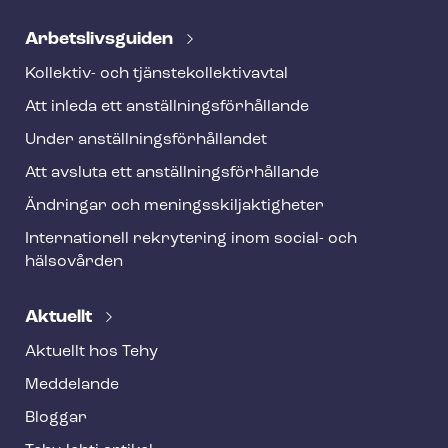
Ar­bets­livs­gui­den
Kollektiv- och tjäns­te­kol­lek­tivav­tal
Att inleda ett an­ställ­nings­för­hål­lan­de
Under an­ställ­nings­för­hål­lan­det
Att avsluta ett an­ställ­nings­för­hål­lan­de
Ändringar och me­nings­skilj­ak­tig­he­ter
Internationell rekrytering inom social- och
hälsovården
Aktuellt
Aktuellt hos Tehy
Meddelande
Bloggar