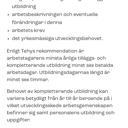
utbildning
ar­bets­be­skriv­ning­en och eventuella
förändringar i denna
arbetets krav
det yrkesmässiga ut­veck­lings­be­ho­vet.
Enligt Tehys rekommendation är
arbetstagarens minsta årliga tilläggs- och
kompletterande utbildning minst sex betalda
arbetsdagar. Ut­bild­nings­da­gar­nas längd är
minst sex timmar.
Behovet av kompletterande utbildning kan
variera betydligt från år till år beroende på i
vilket utvecklingsskede arbetsgemenskapen
befinner sig samt personalens utbildning och
uppgifter.