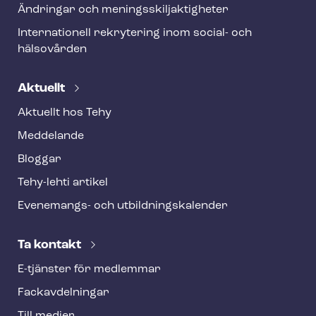
Ändringar och me­nings­skilj­ak­tig­he­ter
Internationell rekrytering inom social- och
hälsovården
Aktuellt
Aktuellt hos Tehy
Meddelande
Bloggar
Tehy-lehti artikel
Evenemangs- och ut­bild­nings­ka­len­der
Ta kontakt
E-tjänster för medlemmar
Fackav­del­ning­ar