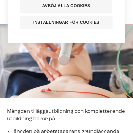
Kompletterande utbildning är vanligtvis
AVBÖJ ALLA COOKIES
avlönad.
INSTÄLLNINGAR FÖR COOKIES
Mängden tilläggs­ut­bild­ning och kompletterande
utbildning beror på
längden på arbetstagarens grundläggande