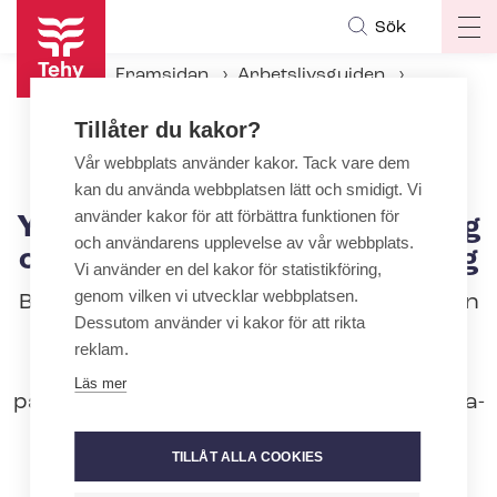
Hoppa
Sök
Op
till
ma
huvudinnehåll
Framsidan
Arbetslivsguiden
na
Under an­ställ­nings­för­hål­lan­det
Tillåter du kakor?
Utbildning och kunnande
Yrkesmässig tilläggs­ut­bild­ning och kompletterande utbildning
Vår webbplats använder kakor. Tack vare dem
kan du använda webbplatsen lätt och smidigt. Vi
använder kakor för att förbättra funktionen för
Yrkesmässig tilläggs­ut­bild­ning
och användarens upplevelse av vår webbplats.
och kompletterande utbildning
Vi använder en del kakor för statistikföring,
genom vilken vi utvecklar webbplatsen.
Behovet av kompletterande utbildning kan
Dessutom använder vi kakor för att rikta
variera mycket från år till år. Mängden
reklam.
tilläggs- och kompletterande utbildning
Läs mer
påverkas av stadierna av ar­bets­ge­men­ska­
pens verk­sam­hets­ut­veck­ling samt
TILLÅT ALLA COOKIES
personalens utbildning och uppgifter.