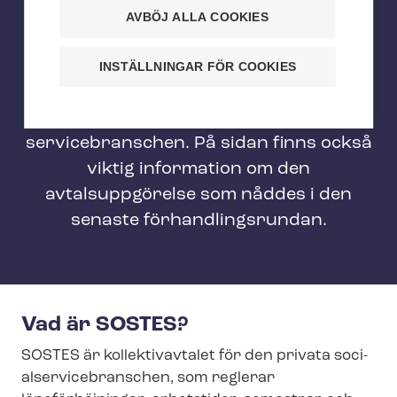
SOSTES - Kollektivavtalet för
AVBÖJ ALLA COOKIES
den privata so­ci­al­ser­
vicebran­schen
INSTÄLLNINGAR FÖR COOKIES
På den här sidan hittar du
kollektivavtalet för den privata so­ci­al­
ser­vicebran­schen. På sidan finns också
viktig information om den
avtalsuppgörelse som nåddes i den
senaste för­hand­lings­run­dan.
Vad är SOSTES?
SOSTES är kollektivavtalet för den privata so­ci­
al­ser­vicebran­schen, som reglerar