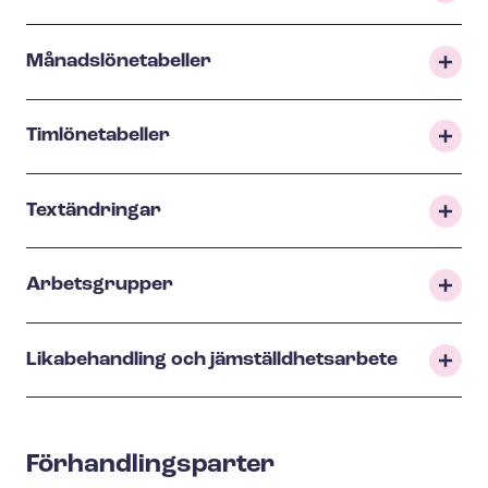
Må­nads­lö­ne­ta­bel­ler
Timlönetabeller
Textändringar
Arbetsgrupper
Likabehandling och jäm­ställd­hets­ar­be­te
För­hand­lings­par­ter