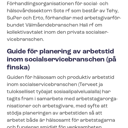
För­hand­lings­or­ga­ni­sa­tio­nen för social- och
hälsovårdssektorn Sote rf som består av Tehy,
SuPer och Erto, förhandlar med ar­bets­gi­var­för­
bun­det Väl­må­en­debran­schen Hali rf om
kollektivavtalet inom den privata so­ci­al­ser­
vicebran­schen.
Guide för planering av arbetstid
inom so­ci­al­ser­vicebran­schen (på
finska)
Guiden för hälsosam och produktiv arbetstid
inom so­ci­al­ser­vicebran­schen (Terveet ja
tulokselliset työajat so­si­aali­pal­velu­a­lal­la) har
tagits fram i samarbete med ar­bets­ta­gar­or­ga­
ni­sa­tio­ner och arbetsgivare, med syfte att
stödja planeringen av arbetstiden så att
arbetet både är hälsosamt för arbetstagarna
och fungerar smidigt för verksamheten.