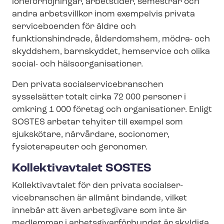
löneförhöjningar, arbetstider, semestrar och
andra arbetsvillkor inom exempelvis privata
serviceboenden för äldre och
funktionshindrade, ålderdomshem, mödra- och
skyddshem, barnskyddet, hemservice och olika
social- och häl­so­or­ga­ni­sa­tio­ner.
Den privata so­ci­al­ser­vicebran­schen
sysselsätter totalt cirka 72 000 personer i
omkring 1 000 företag och organisationer. Enligt
SOSTES arbetar tehyiter till exempel som
sjukskötare, närvårdare, socionomer,
fysioterapeuter och geronomer.
Kollektivavtalet SOSTES
Kollektivavtalet för den privata so­ci­al­ser­
vicebran­schen är allmänt bindande, vilket
innebär att även arbetsgivare som inte är
medlemmar i ar­bets­gi­var­för­bun­det är skyldiga