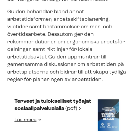
Guiden behandlar bland annat
arbetstidsformer, ar­bets­skifts­pla­ne­ring,
vilotider samt bestämmelser om mer- och
övertidsarbete. Dessutom ger den
rekommendationer om ergonomiska ar­bets­för­
del­ning­ar samt riktlinjer för lokala
arbetstidsavtal. Guiden uppmuntrar till
gemensamma diskussioner om arbetstiden på
arbetsplatserna och bidrar till att skapa tydliga
regler för planeringen av arbetstiden.
Terveet ja tulokselliset työajat
so­si­aali­pal­velu­a­lal­la
(pdf)
Läs mera