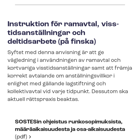
Instruktion för ramavtal, viss­
tids­an­ställ­ning­ar och
deltidsarbete (på finska)
Syftet med denna anvisning är att ge
vägledning i användningen av ramavtal och
kortvariga viss­tids­an­ställ­ning­ar samt att främja
korrekt avtalande om an­ställ­nings­vill­kor i
enlighet med gällande lagstiftning och
kollektivavtal vid varje tidpunkt. Dessutom ska
aktuell rättspraxis beaktas.
SOSTESin ohjeistus runkosopimuksista,
määrä­ai­ka­i­su­u­des­ta ja osa-aikaisuudesta
(pdf)