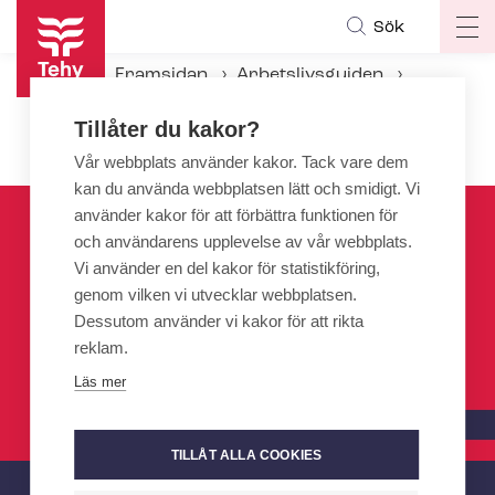
Hoppa
Sök
Op
till
ma
huvudinnehåll
Framsidan
Arbetslivsguiden
na
Kollektiv- och tjäns­te­kol­lek­tivav­tal
Tillåter du kakor?
SOSTES - Kollektivavtalet för den privata so­ci­al­ser­vicebran­schen
Vår webbplats använder kakor. Tack vare dem
kan du använda webbplatsen lätt och smidigt. Vi
använder kakor för att förbättra funktionen för
och användarens upplevelse av vår webbplats.
Vi använder en del kakor för statistikföring,
genom vilken vi utvecklar webbplatsen.
Dessutom använder vi kakor för att rikta
reklam.
Läs mer
TILLÅT ALLA COOKIES