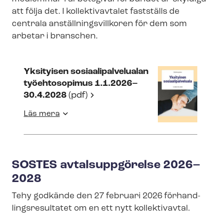
att följa det. I kollektivavtalet fastställs de
centrala an­ställ­nings­vill­ko­ren för dem som
arbetar i branschen.
Yksityisen so­si­aali­pal­velu­a­lan
työehtosopimus 1.1.2026–
30.4.2028
(pdf)
Läs mera
SOSTES avtalsuppgörelse 2026–
2028
Tehy godkände den 27 februari 2026 för­hand­
lings­re­sul­ta­tet om en ett nytt kollektivavtal.