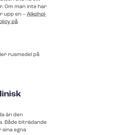
er. Om man inte har
ör upp en –
Alkohol-
licy på
ler rusmedel på
linisk
da än den
öra. Både biträdande
r sina egna