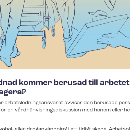
nad kommer berusad till arbetet
agera?
 ar­bets­led­nings­an­sva­ret avvisar den berusade per
ör en vård­hän­vis­nings­dis­kus­sion med honom eller 
lkohol- eller droganvändning i ett tidigt skede. Arbetsp