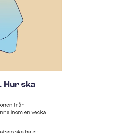
. Hur ska
sonen från
henne inom en vecka
latsen ska ha ett