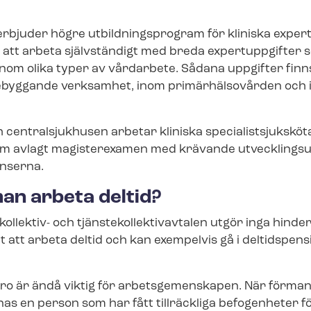
bjuder högre ut­bild­nings­pro­gram för kliniska expert
r att arbeta självständigt med breda expertuppgifter s
inom olika typer av vårdarbete. Sådana uppgifter fin
byggande verksamhet, inom primärhälsovården och inom 
centralsjukhusen arbetar kliniska spe­ci­a­list­sjuk­skö­ta
om avlagt magisterexamen med krävande ut­veck­lings­up
n­ser­na.
an arbeta deltid?
llektiv- och tjäns­te­kol­lek­tivav­ta­len utgör inga hinde
 att arbeta deltid och kan exempelvis gå i deltidspen
o är ändå viktig för arbetsgemenskapen. När förman
nas en person som har fått tillräckliga befogenheter fö