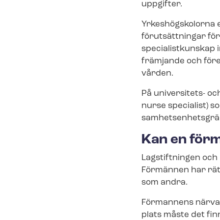
uppgifter.
Yrkeshögskolorna er
förutsättningar fö
specialistkunskap 
främjande och före
vår­den.
På universitets- och 
nurse specialist) s
sam­het­sen­hets­grä
Kan en förm
Lagstiftningen och ko
Förmännen har rätt
som andra.
Förmannens närvar
plats måste det fin