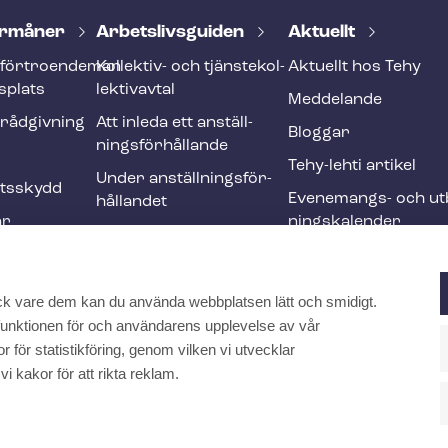
r­må­ner
Ar­bets­livs­gui­den
Aktuellt
förtroendeman
Kollektiv- och tjäns­te­kol­
Aktuellt hos Tehy
splats
lek­tivav­tal
Meddelande
­råd­giv­ning
Att inleda ett an­ställ­
Bloggar
nings­för­hål­lan­de
Tehy-lehti artikel
Under an­ställ­nings­för­
ets­skydd
Evenemangs- och ut­b
hål­lan­det
ar
nings­ka­len­der
Att avsluta ett an­ställ­
r och
nings­för­hål­lan­de
Ändringar och me­nings­
ck vare dem kan du använda webbplatsen lätt och smidigt.
ften
skilj­ak­tig­he­ter
a funktionen för och användarens upplevelse av vår
Internationell
 för statistikföring, genom vilken vi utvecklar
rekrytering inom social-
kakor för att rikta reklam.
och hälsovården