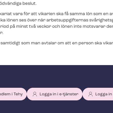
nödvändiga beslut.
ikariat vara för att vikarien ska få samma lön som en 
ka lönen ses över när ar­bets­upp­gif­ter­nas svårighe
period på minst två veckor och lönen inte motsvarar d
r.
 samtidigt som man avtalar om att en person ska vika
edlem i Tehy
Logga in i e-tjänster
Logga in