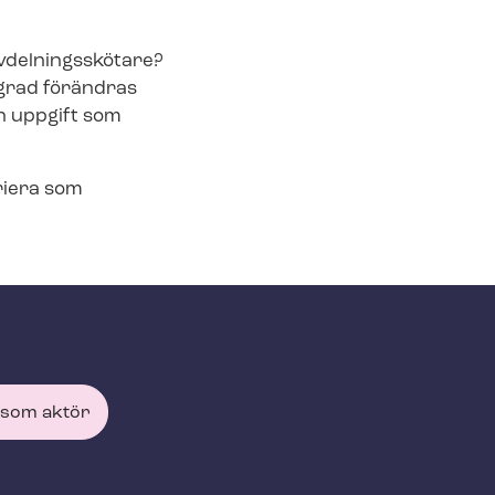
avdelningsskötare?
tsgrad förändras
en uppgift som
riera som
 som aktör