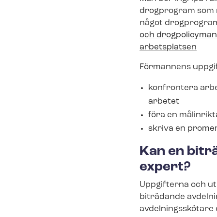
drogprogram som ma
något drogprogram, 
och drogpolicymanu
arbetsplatsen
Förmannens uppgift
konfrontera arb
arbetet
föra en målinrik
skriva en prome
Kan en bitr
expert?
Uppgifterna och ut
biträdande av­del­n
avdelningsskötare 