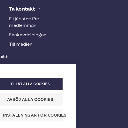
Ta kontakt
E-tjänster för
medlemmar
Fackav­del­ning­ar
Till medier
ild­
TILLÅT ALLA COOKIES
AVBÖJ ALLA COOKIES
INSTÄLLNINGAR FÖR COOKIES