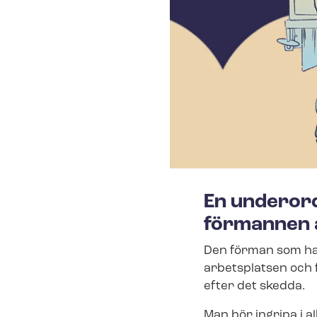
En underord
förmannen 
Den förman som har
arbetsplatsen och f
efter det skedda.
Man bör ingripa i a