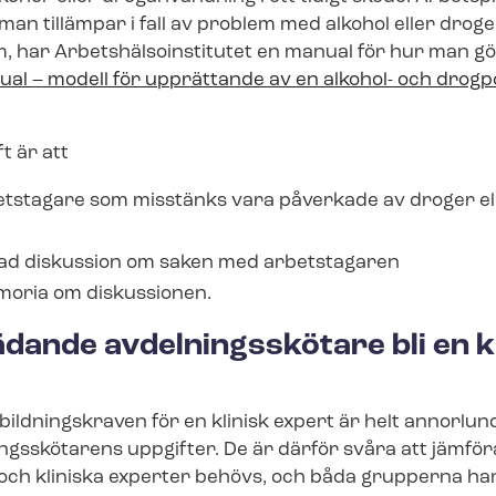
n tillämpar i fall av problem med alkohol eller drog
har Ar­bets­häl­so­in­sti­tu­tet en manual för hur man g
al – modell för upprättande av en alkohol- och drogpo
 är att
etstagare som misstänks vara påverkade av droger el
tad diskussion om saken med arbetstagaren
moria om diskussionen.
ädande avdelningsskötare bli en k
bildningskraven för en klinisk expert är helt annorlun
ings­skö­ta­rens uppgifter. De är därför svåra att jämf
och kliniska experter behövs, och båda grupperna ha