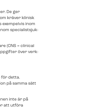
er. De ger
om kräver klinisk
ns exempelvis inom
spe­ci­a­list­sjuk­
­re (CNS = clinical
p­gif­ter över verk­
r för detta.
sion på samma sätt
nen inte är på
r att utföra