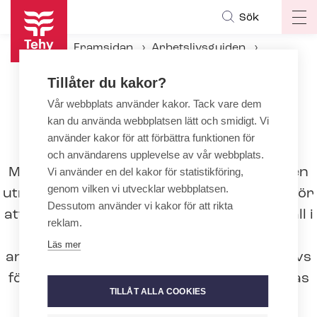
Hoppa
Sök
Op
till
ma
huvudinnehåll
Framsidan
Arbetslivsguiden
na
Under an­ställ­nings­för­hål­lan­det
Tillåter du kakor?
Arbetarskydd
Personlig skyddsutrustning
Vår webbplats använder kakor. Tack vare dem
kan du använda webbplatsen lätt och smidigt. Vi
använder kakor för att förbättra funktionen för
Personlig skyddsutrustning
och användarens upplevelse av vår webbplats.
Med personlig skyddsutrustning avses den
Vi använder en del kakor för statistikföring,
genom vilken vi utvecklar webbplatsen.
utrustning som arbetstagaren använder för
Dessutom använder vi kakor för att rikta
att skydda sig mot sjukdomar och olycksfall i
reklam.
arbetet. Arbetsgivaren ansvarar för att
Läs mer
anskaffa den skyddsutrustning som behövs
för att förhindra att arbetstagarna skadas
TILLÅT ALLA COOKIES
eller blir sjuka.