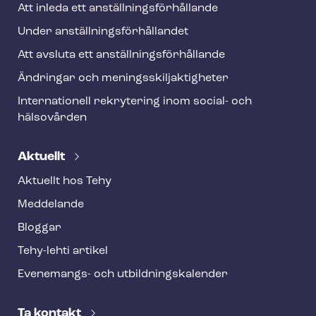
Att inleda ett an­ställ­nings­för­hål­lan­de
Under an­ställ­nings­för­hål­lan­det
Att avsluta ett an­ställ­nings­för­hål­lan­de
Ändringar och me­nings­skilj­ak­tig­he­ter
Internationell rekrytering inom social- och
hälsovården
Aktuellt
Aktuellt hos Tehy
Meddelande
Bloggar
Tehy-lehti artikel
Evenemangs- och ut­bild­nings­ka­len­der
Ta kontakt