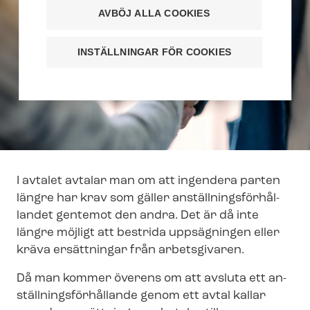
AVBÖJ ALLA COOKIES
INSTÄLLNINGAR FÖR COOKIES
I avtalet avtalar man om att ingendera parten
längre har krav som gäller an­ställ­nings­för­hål­
lan­det gentemot den andra. Det är då inte
längre möjligt att bestrida uppsägningen eller
kräva ersättningar från arbetsgivaren.
Då man kommer överens om att avsluta ett an­
ställ­nings­för­hål­lan­de genom ett avtal kallar