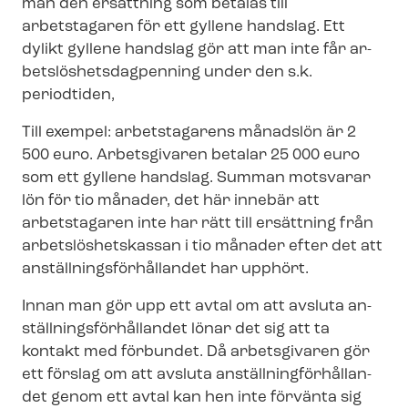
man den ersättning som betalas till
arbetstagaren för ett gyllene handslag. Ett
dylikt gyllene handslag gör att man inte får ar­
bets­lös­hets­dag­pen­ning under den s.k.
periodtiden,
Till exempel: arbetstagarens månadslön är 2
500 euro. Arbetsgivaren betalar 25 000 euro
som ett gyllene handslag. Summan motsvarar
lön för tio månader, det här innebär att
arbetstagaren inte har rätt till ersättning från
ar­bets­lös­hets­kas­san i tio månader efter det att
an­ställ­nings­för­hål­lan­det har upphört.
Innan man gör upp ett avtal om att avsluta an­
ställ­nings­för­hål­lan­det lönar det sig att ta
kontakt med förbundet. Då arbetsgivaren gör
ett förslag om att avsluta an­ställ­ning­för­hål­lan­
det genom ett avtal kan hen inte förvänta sig