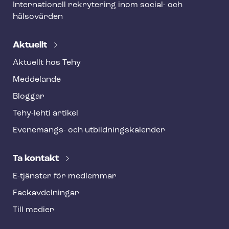
Internationell rekrytering inom social- och
hälsovården
Aktuellt
Aktuellt hos Tehy
Meddelande
Bloggar
Tehy-lehti artikel
Evenemangs- och ut­bild­nings­ka­len­der
Ta kontakt
E-tjänster för medlemmar
Fackav­del­ning­ar
Till medier