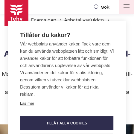
Hoppa
Sök
Op
till
ma
huvudinnehåll
Framsidan
Arbetslivsguiden
na
Att avsluta ett an­ställ­nings­för­hål­lan­de
Tillåter du kakor?
Avtal om att avsluta ett an­ställ­nings­för­hål­lan­de
Vår webbplats använder kakor. Tack vare dem
kan du använda webbplatsen lätt och smidigt. Vi
Avtal om att avsluta ett an­ställ­
använder kakor för att förbättra funktionen för
nings­för­hål­lan­de
och användarens upplevelse av vår webbplats.
Vi använder en del kakor för statistikföring,
Man kan i samförstånd avtala om att an­ställ­
genom vilken vi utvecklar webbplatsen.
nings­för­hål­lan­det ska upphöra. I detta
Dessutom använder vi kakor för att rikta
sammanhang finns det möjlighet att avtala
reklam.
om en summa som ersättning till
Läs mer
arbetstagaren.
TILLÅT ALLA COOKIES