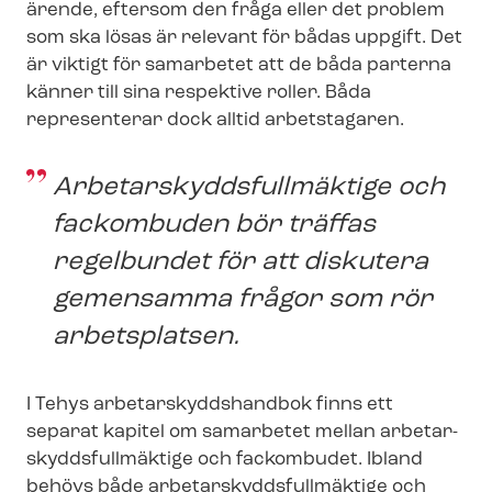
ärende, eftersom den fråga eller det problem
som ska lösas är relevant för bådas uppgift. Det
är viktigt för samarbetet att de båda parterna
känner till sina respektive roller. Båda
representerar dock alltid arbetstagaren.
Ar­be­tar­skydds­full­mäk­ti­ge och
fackombuden bör träffas
regelbundet för att diskutera
gemensamma frågor som rör
arbetsplatsen.
I Tehys ar­be­tar­skydds­hand­bok finns ett
separat kapitel om samarbetet mellan ar­be­tar­
skydds­full­mäk­ti­ge och fackombudet. Ibland
behövs både ar­be­tar­skydds­full­mäk­ti­ge och