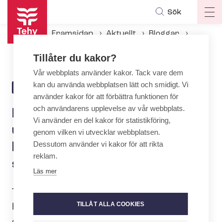
Hoppa
Sök
Op
till
ma
huvudinnehåll
Framsidan
Aktuellt
Bloggar
na
Heli Kannisto: Den uppdaterade ar­be­tar­skydds­hand­bo­ken hjälper i var­dags­si­tu­a­tio­ner på arbetsplatsen
Tillåter du kakor?
Vår webbplats använder kakor. Tack vare dem
kan du använda webbplatsen lätt och smidigt. Vi
1.6.2026 | 12:18
BLOGG
använder kakor för att förbättra funktionen för
och användarens upplevelse av vår webbplats.
Heli Kannisto: Den
Vi använder en del kakor för statistikföring,
uppdaterade ar­be­tar­skydds­
genom vilken vi utvecklar webbplatsen.
Dessutom använder vi kakor för att rikta
hand­bo­ken hjälper i var­dags­
reklam.
si­tu­a­tio­ner på arbetsplatsen
Läs mer
Tehys uppdaterade ar­be­tar­skydds­
TILLÅT ALLA COOKIES
hand­bok hjälper dig att förstå det