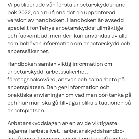
Vi publicerade vår första ar­be­tar­skydds­hand­
bok 2022, och nu finns det en uppdaterad
version av handboken. Handboken är avsedd
speciellt för Tehys ar­be­tar­skydds­full­mäk­ti­ge
och fackombud, men den kan användas av alla
som behöver information om arbetarskydd och
arbetssäkerhet.
Handboken samlar viktig information om
arbetarskydd, arbetssäkerhet,
företagshälsovård, ansvar och samarbete på
arbetsplatsen. Den ger information och
praktiska anvisningar om vad man bör tänka på
och hur man ska gå tillväga i olika situationer på
arbetsplatsen.
Ar­be­tar­skydds­la­gen är en av de viktigaste
lagarna i arbetslivet. I ar­be­tar­skydds­hand­bo­