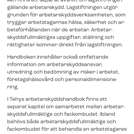
ken finns ett separat avsnitt om lagstiftningen
gällande arbetarskydd. Lagstiftningen utgör
grunden för ar­be­tar­skydds­verk­sam­he­ten, som
tryggar arbetstagarnas hälsa, säkerhet och ar­
bets­för­hål­lan­den när de arbetar. Ar­be­tar­
skydds­full­mäk­ti­ges uppgifter, ställning och
rättigheter kommer direkt från lagstiftningen.
Handboken innehåller också omfattande
information om ar­be­tar­skydds­an­svar,
utredning och bedömning av risker i arbetet,
företagshälsovård och per­so­nal­di­men­sio­ne­
ring.
I Tehys ar­be­tar­skydds­hand­bok finns ett
separat kapitel om samarbetet mellan ar­be­tar­
skydds­full­mäk­ti­ge och fackombudet. Ibland
behövs både ar­be­tar­skydds­full­mäk­ti­ge och
fackombudet för att behandla en arbetstagares