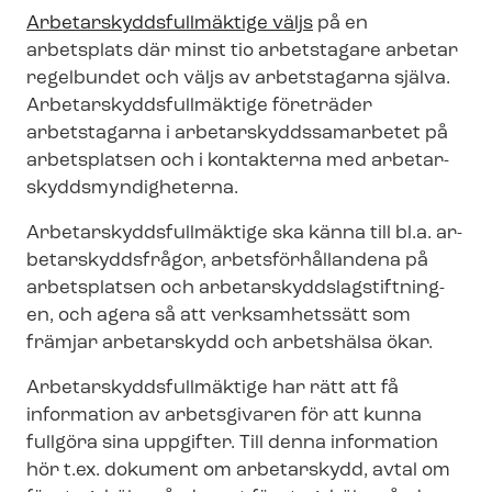
Ar­be­tar­skydds­full­mäk­ti­ge väljs
på en
arbetsplats där minst tio arbetstagare arbetar
regelbundet och väljs av arbetstagarna själva.
Ar­be­tar­skydds­full­mäk­ti­ge företräder
arbetstagarna i ar­be­tar­skydds­sam­ar­be­tet på
arbetsplatsen och i kontakterna med ar­be­tar­
skydds­myn­dig­he­ter­na.
Ar­be­tar­skydds­full­mäk­ti­ge ska känna till bl.a. ar­
be­tar­skydds­frå­gor, ar­bets­för­hål­lan­de­na på
arbetsplatsen och ar­be­tar­skydds­lag­stift­ning­
en, och agera så att verksamhetssätt som
främjar arbetarskydd och arbetshälsa ökar.
Ar­be­tar­skydds­full­mäk­ti­ge har rätt att få
information av arbetsgivaren för att kunna
fullgöra sina uppgifter. Till denna information
hör t.ex. dokument om arbetarskydd, avtal om