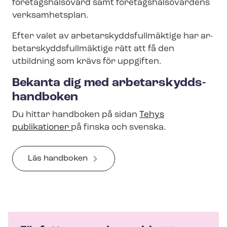
företagshälsovård samt fö­re­tags­häl­so­vår­dens
verksamhetsplan.
Efter valet av ar­be­tar­skydds­full­mäk­ti­ge har ar­
be­tar­skydds­full­mäk­ti­ge rätt att få den
utbildning som krävs för uppgiften.
Bekanta dig med ar­be­tar­skydds­
hand­bo­ken
Du hittar handboken på sidan
Tehys
publikationer
på finska och svenska.
Läs handboken