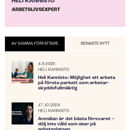
HELI KANNISTO
ARBETSLIVSEXPERT
AV SAMMA FÖRFATTARE
SENASTE NYTT
4.9.2025
HELI KANNISTO
Heli Kannisto: Möjlighet att arbeta
på första parkett som ar­be­tar­
skydds­full­mäk­tig
17.10.2024
HELI KANNISTO
Anmälan är det bästa försvaret –
dölj inte våld som sker på
arbetsplatsen