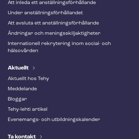
Att inleda ett an­ställ­nings­för­hål­lan­de
Under an­ställ­nings­för­hål­lan­det
Att avsluta ett an­ställ­nings­för­hål­lan­de
Ändringar och me­nings­skilj­ak­tig­he­ter
Internationell rekrytering inom social- och
hälsovården
Aktuellt
Aktuellt hos Tehy
Meddelande
Bloggar
Tehy-lehti artikel
Evenemangs- och ut­bild­nings­ka­len­der
Ta kontakt