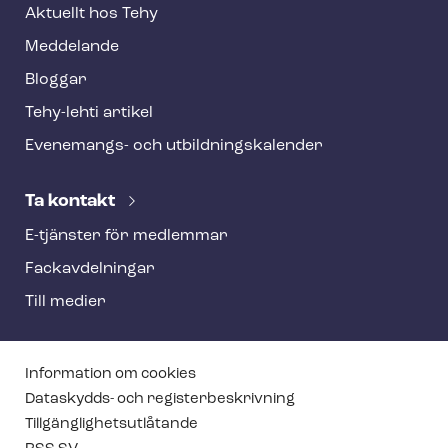
Aktuellt hos Tehy
Meddelande
Bloggar
Tehy-lehti artikel
Evenemangs- och ut­bild­nings­ka­len­der
Ta kontakt
E-tjänster för medlemmar
Fackav­del­ning­ar
Till medier
T
Information om cookies
e
Dataskydds- och re­gis­ter­be­skriv­ning
Till­gäng­lig­hets­ut­lå­tan­de
h