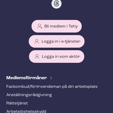
Bli medlem i Tehy
Logga in i e-tjänster
Logga in som aktör
T
e
Med­lems­för­må­ner
h
Fackombud/förtroendeman på din arbetsplats
y
An­ställ­nings­råd­giv­ning
f
o
Rättstjänst
o
Ar­bets­lös­hets­skydd