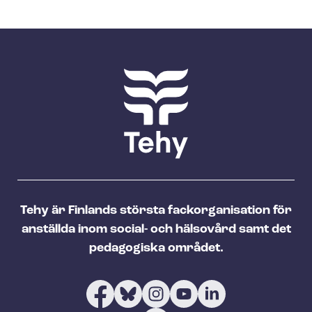
Tehy är Finlands största fackorganisation för
anställda inom social- och hälsovård samt det
pedagogiska området.