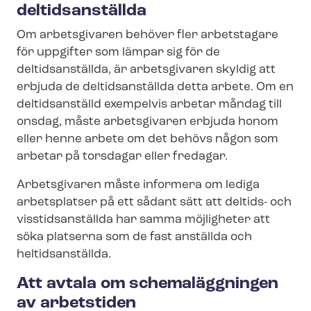
deltidsanställda
Om arbetsgivaren behöver fler arbetstagare
för uppgifter som lämpar sig för de
deltidsanställda, är arbetsgivaren skyldig att
erbjuda de deltidsanställda detta arbete. Om en
deltidsanställd exempelvis arbetar måndag till
onsdag, måste arbetsgivaren erbjuda honom
eller henne arbete om det behövs någon som
arbetar på torsdagar eller fredagar.
Arbetsgivaren måste informera om lediga
arbetsplatser på ett sådant sätt att deltids- och
visstidsanställda har samma möjligheter att
söka platserna som de fast anställda och
heltidsanställda.
Att avtala om schemaläggningen
av arbetstiden