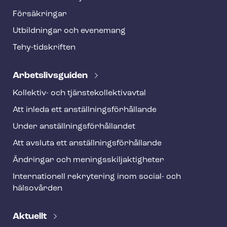
t
Försäkringar
e
Utbildningar och evenemang
r
Tehy-​tidskriften
Ar­bets­livs­gui­den
Kollektiv- och tjäns­te­kol­lek­tivav­tal
Att inleda ett an­ställ­nings­för­hål­lan­de
Under an­ställ­nings­för­hål­lan­det
Att avsluta ett an­ställ­nings­för­hål­lan­de
Ändringar och me­nings­skilj­ak­tig­he­ter
Internationell rekrytering inom social- och
hälsovården
Aktuellt