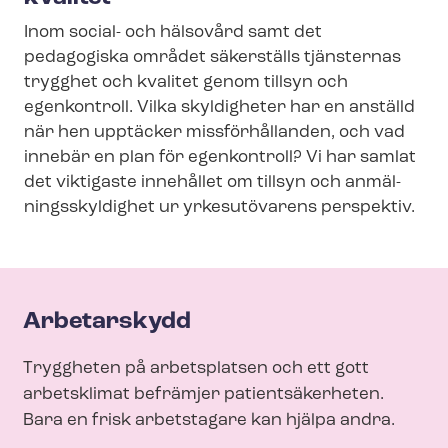
o
n
Inom social- och hälsovård samt det
pedagogiska området säkerställs tjänsternas
m
trygghet och kvalitet genom tillsyn och
e
egenkontroll. Vilka skyldigheter har en anställd
n
när hen upptäcker missförhållanden, och vad
u
innebär en plan för egenkontroll? Vi har samlat
det viktigaste innehållet om tillsyn och an­mäl­
nings­skyl­dig­het ur yrkesutövarens perspektiv.
Arbetarskydd
Tryggheten på arbetsplatsen och ett gott
arbetsklimat befrämjer patientsäkerheten.
Bara en frisk arbetstagare kan hjälpa andra.