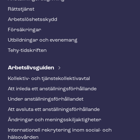
f
o
Rättstjänst
o
Ar­bets­lös­hets­skydd
t
Försäkringar
e
Utbildningar och evenemang
r
Tehy-​tidskriften
Ar­bets­livs­gui­den
Kollektiv- och tjäns­te­kol­lek­tivav­tal
Att inleda ett an­ställ­nings­för­hål­lan­de
Under an­ställ­nings­för­hål­lan­det
Att avsluta ett an­ställ­nings­för­hål­lan­de
Ändringar och me­nings­skilj­ak­tig­he­ter
Internationell rekrytering inom social- och
hälsovården