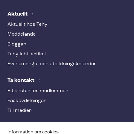
Aktuellt
Aktuellt hos Tehy
Meddelande
Bloggar
Tehy-lehti artikel
Evenemangs- och ut­bild­nings­ka­len­der
Ta kontakt
E-tjänster för medlemmar
Fackav­del­ning­ar
Till medier
T
Information om cookies