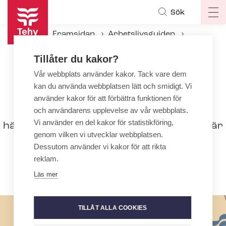
Hoppa
Sök
Op
till
ma
huvudinnehåll
Framsidan
Arbetslivsguiden
na
Under an­ställ­nings­för­hål­lan­det
Tillåter du kakor?
Tillsyn och egenkontroll
Vår webbplats använder kakor. Tack vare dem
kan du använda webbplatsen lätt och smidigt. Vi
Tillsyn och egenkontroll
använder kakor för att förbättra funktionen för
Syftet med tillsynen inom social- och
och användarens upplevelse av vår webbplats.
Vi använder en del kakor för statistikföring,
hälsovården samt små­barnspe­da­go­gi­ken är
genom vilken vi utvecklar webbplatsen.
att garantera högklassiga, lagenliga och
Dessutom använder vi kakor för att rikta
trygga tjänster. Tillsynsformerna är
reklam.
myndighetstillsyn och egenkontroll.
Läs mer
TILLÅT ALLA COOKIES