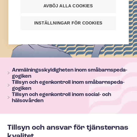
AVBÖJ ALLA COOKIES
INSTÄLLNINGAR FÖR COOKIES
T
e
An­mäl­nings­skyl­dig­he­ten inom små­barnspe­da­
go­gi­ken
h
Tillsyn och egenkontroll inom små­barnspe­da­
y
go­gi­ken
Tillsyn och egenkontroll inom social- och
s
hälsovården
e
c
t
Tillsyn och ansvar för tjänsternas
i
kvalitet