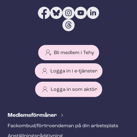
Bli medlem i Tehy
Logga in i e-tjänster
Logga in som aktör
T
e
Med­lems­för­må­ner
h
Fackombud/förtroendeman på din arbetsplats
y
An­ställ­nings­råd­giv­ning