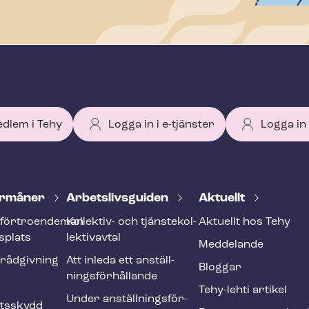
edlem i Tehy
Logga in i e-tjänster
Logga in
r­må­ner
Ar­bets­livs­gui­den
Aktuellt
förtroendeman
Kollektiv- och tjäns­te­kol­
Aktuellt hos Tehy
splats
lek­tivav­tal
Meddelande
­råd­giv­ning
Att inleda ett an­ställ­
Bloggar
nings­för­hål­lan­de
Tehy-lehti artikel
Under an­ställ­nings­för­
ets­skydd