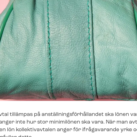
al tillämpas på an­ställ­nings­för­hål­lan­det ska lönen va
anger inte hur stor minimilönen ska vara. När man av
en lön kollektivavtalen anger för ifrågavarande yrke o