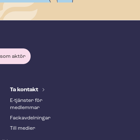
 som aktör
Ta kontakt
E-tjänster för
medlemmar
Fackav­del­ning­ar
Till medier