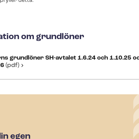
fyller detta.
ation om grundlöner
rns grundlöner SH-avtalet 1.6.24 och 1.10.25 o
26
(pdf)
din egen