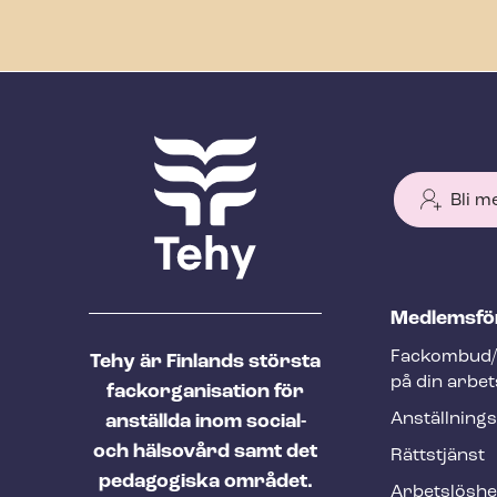
Bli m
T
Med­lems­fö
e
Fackombud/
Tehy är Finlands största
h
på din arbet
fackorganisation för
y
An­ställ­nings
anställda inom social-
f
och hälsovård samt det
Rättstjänst
o
pedagogiska området.
Ar­bets­lös­h