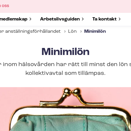
ow
 oss
bmenu
w submenu for
medlemskap
Show submenu for
Ar­bets­livs­gui­den
Show submenu 
Ta kontakt
 an­ställ­nings­för­hål­lan­det
Lön
Minimilön
Minimilön
inom hälsovården har rätt till minst den lön 
kollektivavtal som tillämpas.