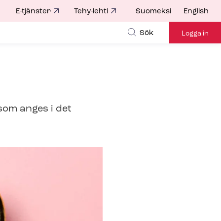
E-tjänster
Tehy-lehti
Suomeksi
English
for
Sök
Logga in
som anges i det