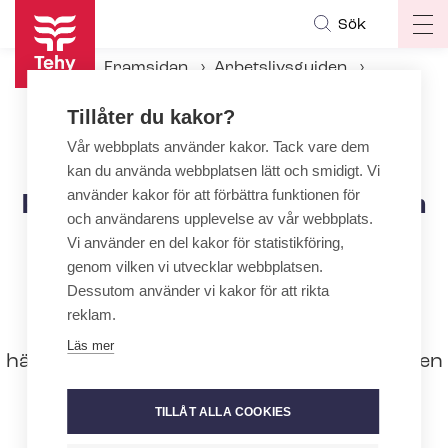
Hoppa
Sök
Op
till
ma
huvudinnehåll
Framsidan
Arbetslivsguiden
na
Under an­ställ­nings­för­hål­lan­det
Tillåter du kakor?
Arbetarskydd
Per­so­nal­di­men­sio­ne­ring inom skolhälsovården och på rådgivningarna
Vår webbplats använder kakor. Tack vare dem
kan du använda webbplatsen lätt och smidigt. Vi
använder kakor för att förbättra funktionen för
Per­so­nal­di­men­sio­ne­ring inom
och användarens upplevelse av vår webbplats.
skolhälsovården och på
Vi använder en del kakor för statistikföring,
rådgivningarna
genom vilken vi utvecklar webbplatsen.
Dessutom använder vi kakor för att rikta
Inom barnrådgivningen är det
reklam.
rekommenderade antalet elever per
Läs mer
hälsovårdare 320 och inom skolhälsovården
460. De nya re­kom­men­da­tio­ner­na
TILLÅT ALLA COOKIES
publicerades 25.4.2023.