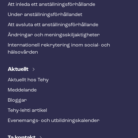
Att inleda ett an­ställ­nings­för­hål­lan­de
Under an­ställ­nings­för­hål­lan­det
Att avsluta ett an­ställ­nings­för­hål­lan­de
Ändringar och me­nings­skilj­ak­tig­he­ter
Internationell rekrytering inom social- och
hälsovården
Aktuellt
Aktuellt hos Tehy
Meddelande
Bloggar
Tehy-lehti artikel
Evenemangs- och ut­bild­nings­ka­len­der
Ta kontakt