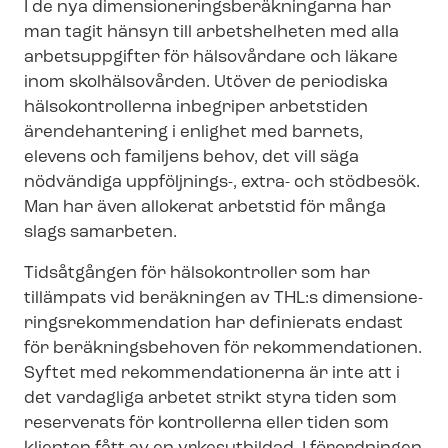
I de nya di­men­sio­ne­rings­be­räk­ning­ar­na har
man tagit hänsyn till arbetshelheten med alla
arbetsuppgifter för hälsovårdare och läkare
inom skolhälsovården. Utöver de periodiska
hälsokontrollerna inbegriper arbetstiden
ärendehantering i enlighet med barnets,
elevens och familjens behov, det vill säga
nödvändiga uppföljnings-, extra- och stödbesök.
Man har även allokerat arbetstid för många
slags samarbeten.
Tidsåtgången för hälsokontroller som har
tillämpats vid beräkningen av THL:s di­men­sio­ne­
rings­re­kom­men­da­tion har definierats endast
för beräkningsbehoven för rekommendationen.
Syftet med re­kom­men­da­tio­ner­na är inte att i
det vardagliga arbetet strikt styra tiden som
reserverats för kontrollerna eller tiden som