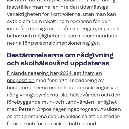
klienten fått av en yrkesutbildad. I förordningen
fastställer man heller inte den tidsmässiga
varaktigheten för kontrollerna, utan man kan
avtala om dem lokalt inom ramarna för den
innehållsmässiga ar­bets­för­del­ning­en, regionala
behov och möjligheterna som re­kom­men­da­tio­
ner­na för per­so­nal­di­men­sio­ne­ring ger.
Bestämmelserna om rådgivning
och skolhälsovård uppdateras
Finlands regering har 2024 lagt fram en
proposition
med förslag till revidering av
bestämmelserna om häl­so­un­der­sök­ning­ar vid
råd­giv­nings­by­rå­er­na, skolhälsovården och den
förebyggande mun- och tandvården i enlighet
med Petteri Orpos regeringsprogram. Avsikten
är att tjänsterna ska utvecklas så att de stöder
familjer och föräldraskap bättre med