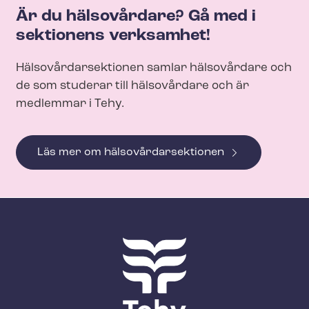
Är du hälsovårdare? Gå med i
sektionens verksamhet!
Häl­so­vår­dar­sek­tio­nen samlar hälsovårdare och
de som studerar till hälsovårdare och är
medlemmar i Tehy.
Läs mer om häl­so­vår­dar­sek­tio­nen