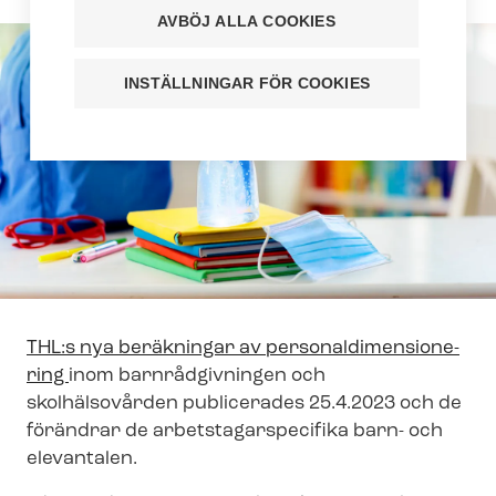
AVBÖJ ALLA COOKIES
INSTÄLLNINGAR FÖR COOKIES
THL:s nya beräkningar av per­so­nal­di­men­sio­ne­
ring
inom barnrådgivningen och
skolhälsovården publicerades 25.4.2023 och de
förändrar de ar­bets­ta­gar­spe­ci­fi­ka barn- och
elevantalen.