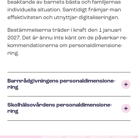
beaktande av barnets bästa och familjernas
individuella situation. Samtidigt främjar man
effektiviteten och utnyttjar digitaliseringen.
Bestämmelserna träder i kraft den 1 januari
2027. Det är ännu inte känt om de påverkar re­
kom­men­da­tio­ner­na om per­so­nal­di­men­sio­ne­
ring.
Barnrådgivningens per­so­nal­di­men­sio­ne­
ring
Skolhälsovårdens per­so­nal­di­men­sio­ne­
ring