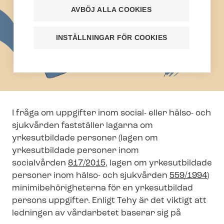
AVBÖJ ALLA COOKIES
INSTÄLLNINGAR FÖR COOKIES
I fråga om uppgifter inom social- eller hälso- och
sjukvården fastställer lagarna om
yrkesutbildade personer (lagen om
yrkesutbildade personer inom
socialvården
817/2015
, lagen om yrkesutbildade
personer inom hälso- och sjukvården
559/1994
)
mi­ni­mi­be­hö­rig­he­ter­na för en yrkesutbildad
persons uppgifter. Enligt Tehy är det viktigt att
ledningen av vårdarbetet baserar sig på