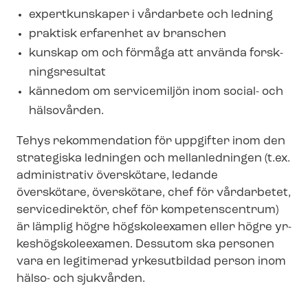
expertkunskaper i vårdarbete och ledning
praktisk erfarenhet av branschen
kunskap om och förmåga att använda forsk­
nings­re­sul­tat
kännedom om servicemiljön inom social- och
hälsovården.
Tehys rekommendation för uppgifter inom den
strategiska ledningen och mellanledningen (t.ex.
administrativ överskötare, ledande
överskötare, överskötare, chef för vårdarbetet,
servicedirektör, chef för kompetenscentrum)
är lämplig högre högskoleexamen eller högre yr­
kes­hög­sko­le­ex­a­men. Dessutom ska personen
vara en legitimerad yrkesutbildad person inom
hälso- och sjukvården.