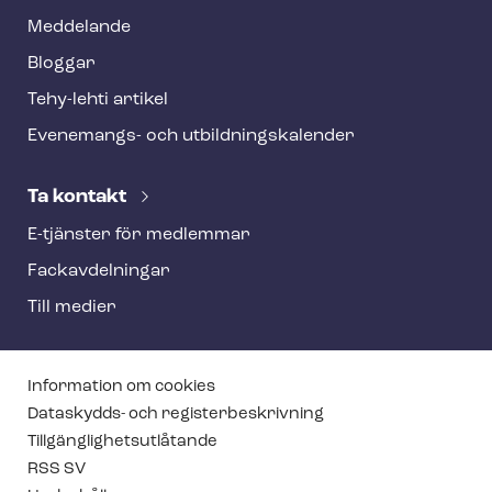
Meddelande
Bloggar
Tehy-lehti artikel
Evenemangs- och ut­bild­nings­ka­len­der
Ta kontakt
E-tjänster för medlemmar
Fackav­del­ning­ar
Till medier
T
Information om cookies
e
Dataskydds- och re­gis­ter­be­skriv­ning
Till­gäng­lig­hets­ut­lå­tan­de
h
RSS SV
y