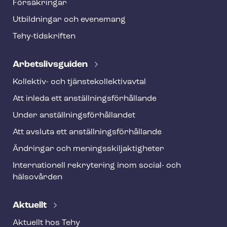
Försäkringar
e
Utbildningar och evenemang
r
Tehy-​tidskriften
Ar­bets­livs­gui­den
Kollektiv- och tjäns­te­kol­lek­tivav­tal
Att inleda ett an­ställ­nings­för­hål­lan­de
Under an­ställ­nings­för­hål­lan­det
Att avsluta ett an­ställ­nings­för­hål­lan­de
Ändringar och me­nings­skilj­ak­tig­he­ter
Internationell rekrytering inom social- och
hälsovården
Aktuellt
Aktuellt hos Tehy