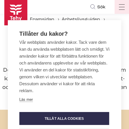
Hoppa
Sök
Op
till
ma
huvudinnehåll
Framsidan
Arbetslivsguiden
na
Under an­ställ­nings­för­hål­lan­det
Tillåter du kakor?
Chefsarbete
Utbildningskrav för chefer
Vår webbplats använder kakor. Tack vare dem
kan du använda webbplatsen lätt och smidigt. Vi
använder kakor för att förbättra funktionen för
Utbildningskrav för chefer
och användarens upplevelse av vår webbplats.
Det anges inte i lag vilka kvalifikationer som
Vi använder en del kakor för statistikföring,
genom vilken vi utvecklar webbplatsen.
krävs för att arbeta med lednings-, expert-
Dessutom använder vi kakor för att rikta
och chefsuppgifter, så det är arbetsgivaren
reklam.
som avgör detta.
Läs mer
TILLÅT ALLA COOKIES