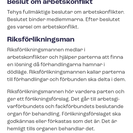
Beslut om arbetskonflikt
Tehys fullmäktige beslutar om arbetskonflikter.
Beslutet binder medlemmarna. Efter beslutet
ges varsel om arbetskonflikt.
Riks­för­lik­nings­man
Riks­för­lik­nings­man­nen medlar i
arbetskonflikter och hjälper parterna att finna
en lösning då förhandlingarna hamnar i
dödläge. Riks­för­lik­nings­man­nen kallar parterna
till förhandlingar och förbunden ska delta i dem.
Riks­för­lik­nings­man­nen hör vardera parten och
ger ett för­lik­nings­för­slag. Det går till ar­bets­gi­
var­för­bun­dets och fackförbundets beslutande
organ för behandling. För­lik­nings­för­sla­get ska
godkännas eller förkastas som det är. Det är
hemligt tills organen behandlar det.