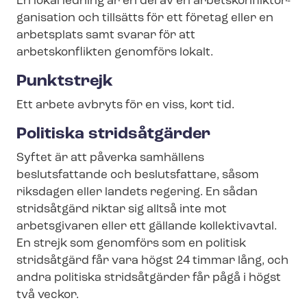
En lokal ledning är en del av en ar­bets­kon­flik­t­or­
ga­ni­sa­tion och tillsätts för ett företag eller en
arbetsplats samt svarar för att
arbetskonflikten genomförs lokalt.
Punktstrejk
Ett arbete avbryts för en viss, kort tid.
Politiska stridsåtgärder
Syftet är att påverka samhällens
beslutsfattande och beslutsfattare, såsom
riksdagen eller landets regering. En sådan
stridsåtgärd riktar sig alltså inte mot
arbetsgivaren eller ett gällande kollektivavtal.
En strejk som genomförs som en politisk
stridsåtgärd får vara högst 24 timmar lång, och
andra politiska stridsåtgärder får pågå i högst
två veckor.