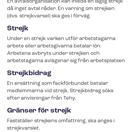
En av­tals­or­ga­ni­sa­tion kan inleda en laglig strejk
då inget avtal råder. En varning om strejken
(dvs. strejkvarsel) ska ges i förväg.
Strejk
Under en strejk varken utför arbetstagarna
arbete eller arbetsgivarna betalar lön.
Arbetena avbryts under strejken och
arbetstagarna avlägsnar sig från arbetsplatsen
Strejkbidrag
En ersättning som fackförbundet betalar
medlemmarna vid strejk. Strejkbidrag söks
efter anvisningar från Tehy.
Gränser för strejk
Fastställer strejkens omfattning, ska anges i
strejkvarslet.