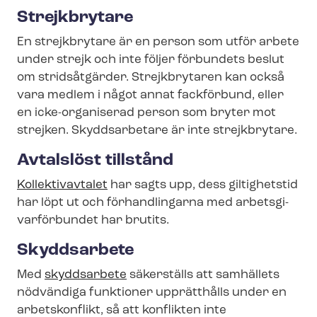
Strejkbrytare
En strejkbrytare är en person som utför arbete
under strejk och inte följer förbundets beslut
om stridsåtgärder. Strejkbrytaren kan också
vara medlem i något annat fackförbund, eller
en icke-organiserad person som bryter mot
strejken. Skyddsarbetare är inte strejkbrytare.
Avtalslöst tillstånd
Kollektivavtalet
har sagts upp, dess giltighetstid
har löpt ut och förhandlingarna med ar­bets­gi­
var­för­bun­det har brutits.
Skyddsarbete
Med
skyddsarbete
säkerställs att samhällets
nödvändiga funktioner upprätthålls under en
arbetskonflikt, så att konflikten inte