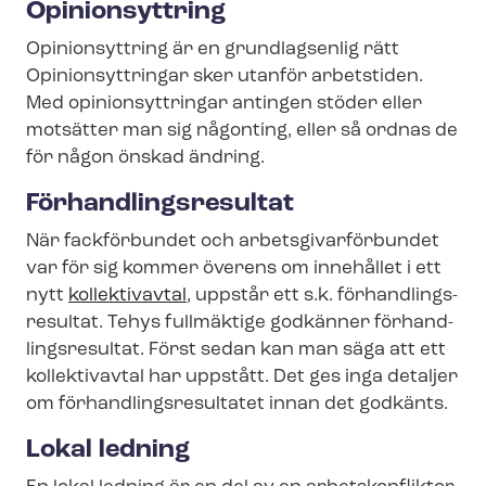
Opinionsyttring
Opinionsyttring är en grundlagsenlig rätt
Opinionsyttringar sker utanför arbetstiden.
Med opinionsyttringar antingen stöder eller
motsätter man sig någonting, eller så ordnas de
för någon önskad ändring.
För­hand­lings­re­sul­tat
När fackförbundet och ar­bets­gi­var­för­bun­det
var för sig kommer överens om innehållet i ett
nytt
kollektivavtal
, uppstår ett s.k. för­hand­lings­
re­sul­tat. Tehys fullmäktige godkänner för­hand­
lings­re­sul­tat. Först sedan kan man säga att ett
kollektivavtal har uppstått. Det ges inga detaljer
om för­hand­lings­re­sul­ta­tet innan det godkänts.
Lokal ledning