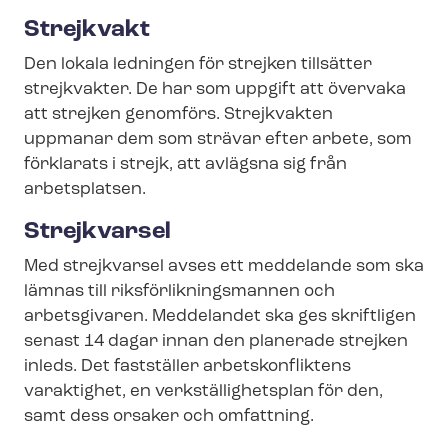
Strejkvakt
Den lokala ledningen för strejken tillsätter
strejkvakter. De har som uppgift att övervaka
att strejken genomförs. Strejkvakten
uppmanar dem som strävar efter arbete, som
förklarats i strejk, att avlägsna sig från
arbetsplatsen.
Strejkvarsel
Med strejkvarsel avses ett meddelande som ska
lämnas till riks­för­lik­nings­man­nen och
arbetsgivaren. Meddelandet ska ges skriftligen
senast 14 dagar innan den planerade strejken
inleds. Det fastställer arbetskonfliktens
varaktighet, en verk­stäl­lig­hets­plan för den,
samt dess orsaker och omfattning.