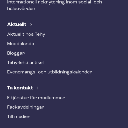
Internationell rekrytering inom social- och
hälsovården
Aktuellt
Aktuellt hos Tehy
Meddelande
Bloggar
Tehy-lehti artikel
Evenemangs- och ut­bild­nings­ka­len­der
Ta kontakt
E-tjänster för medlemmar
Fackav­del­ning­ar
Till medier