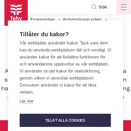
Hoppa
Sök
Op
till
ma
huvudinnehåll
Framsidan
Arbetslivsguiden
na
Ändringar och me­nings­skilj­ak­tig­he­ter
Tillåter du kakor?
Arbetskonflikter och opinionsyttringar
Ar­bets­kon­flikt­ter­mer
Vår webbplats använder kakor. Tack vare dem
kan du använda webbplatsen lätt och smidigt. Vi
använder kakor för att förbättra funktionen för
Ar­bets­kon­flikt­ter­mer
och användarens upplevelse av vår webbplats.
Arbetskonflikter är förknippade med olika
Vi använder en del kakor för statistikföring,
genom vilken vi utvecklar webbplatsen.
slags definitioner och termer Här på sidan
Dessutom använder vi kakor för att rikta
har vi samlat de allmännaste termerna kring
reklam.
arbetskonflikter. Tehy ger alltid närmare
Läs mer
anvisningar för specifika fall.
TILLÅT ALLA COOKIES