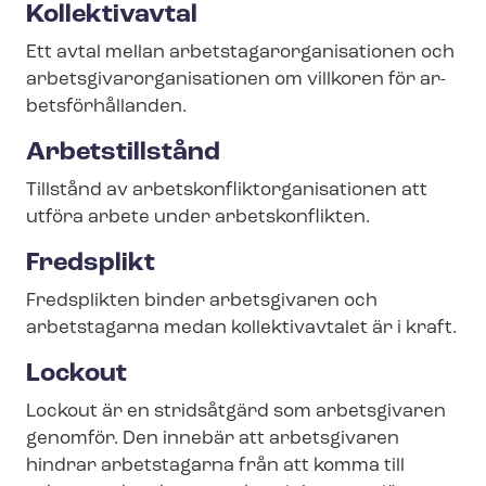
Kollektivavtal
Ett avtal mellan ar­bets­ta­gar­or­ga­ni­sa­tio­nen och
ar­bets­gi­var­or­ga­ni­sa­tio­nen om villkoren för ar­
bets­för­hål­lan­den.
Arbetstillstånd
Tillstånd av ar­bets­kon­flik­t­or­ga­ni­sa­tio­nen att
utföra arbete under arbetskonflikten.
Fredsplikt
Fredsplikten binder arbetsgivaren och
arbetstagarna medan kollektivavtalet är i kraft.
Lockout
Lockout är en stridsåtgärd som arbetsgivaren
genomför. Den innebär att arbetsgivaren
hindrar arbetstagarna från att komma till