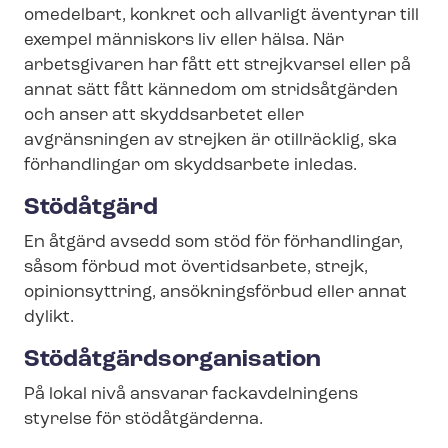
omedelbart, konkret och allvarligt äventyrar till
exempel människors liv eller hälsa. När
arbetsgivaren har fått ett strejkvarsel eller på
annat sätt fått kännedom om stridsåtgärden
och anser att skyddsarbetet eller
avgränsningen av strejken är otillräcklig, ska
förhandlingar om skyddsarbete inledas.
Stödåtgärd
En åtgärd avsedd som stöd för förhandlingar,
såsom förbud mot övertidsarbete, strejk,
opinionsyttring, ansökningsförbud eller annat
dylikt.
Stödåt­gärds­or­ga­ni­sa­tion
På lokal nivå ansvarar fackavdelningens
styrelse för stödåtgärderna.