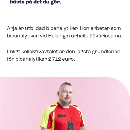
bästa på det du gör.
Arja är utbildad bioanalytiker. Hon arbetar som
bioanalytiker vid Helsingin ur­hei­lu­lääkä­ri­a­se­ma.
Enligt kollektivavtalet är den lägsta grundlönen
för bioanalytiker 2 712 euro.