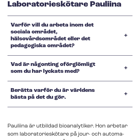
La­bo­ra­to­ri­eskö­ta­re Pauliina
Varför vill du arbeta inom det
sociala området,
hälsovårdsområdet eller det
pedagogiska området?
Vad är någonting oförglömligt
som du har lyckats med?
Berätta varför du är världens
bästa på det du gör.
Pauliina är utbildad bioanalytiker. Hon arbetar
som la­bo­ra­to­ri­eskö­ta­re på jour- och au­to­ma­