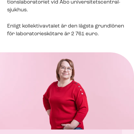
tions­la­bo­ra­to­ri­et vid Åbo uni­ver­si­tets­cen­tral­
sjuk­hus.
Enligt kollektivavtalet är den lägsta grundlönen
för la­bo­ra­to­ri­eskö­ta­re är 2 761 euro.