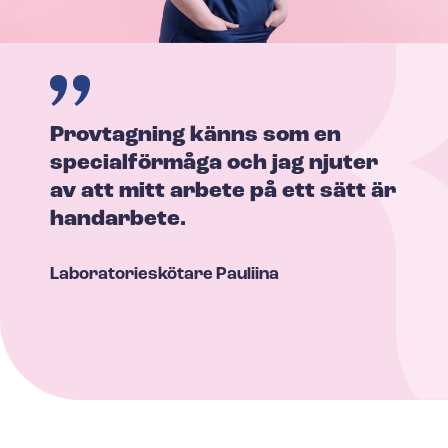
Provtagning känns som en
specialförmåga och jag njuter
av att mitt arbete på ett sätt är
handarbete.
La­bo­ra­to­ri­eskö­ta­re
Pauliina