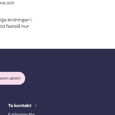
rna och
iga ändringar i
id fastslå hur
 som aktör
Ta kontakt
E-tjänster för