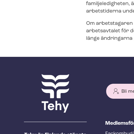
familjeledigheten,
arbetstiderna unde
Om arbetstagaren o
arbetsavtalet för d
länge ändringarna g
Bli m
T
Med­lems­fö
e
Fackombud/