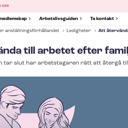
ow
 oss
bmenu
w submenu for
medlemskap
Show submenu for
Ar­bets­livs­gui­den
Show submenu 
Ta kontakt
 an­ställ­nings­för­hål­lan­det
Ledigheter
Att återvända
nda till arbetet efter fami
 tar slut har arbetstagaren rätt att återgå till