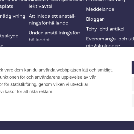
splats
lek­tivav­tal
Meddelande
­råd­giv­ning
Att inleda ett an­ställ­
Bloggar
nings­för­hål­lan­de
Tehy-lehti artikel
Under an­ställ­nings­för­
ets­skydd
Evenemangs- och ut­b
hål­lan­det
ar
nings­ka­len­der
Att avsluta ett an­ställ­
r och
nings­för­hål­lan­de
Ändringar och me­nings­
ck vare dem kan du använda webbplatsen lätt och smidigt.
ften
skilj­ak­tig­he­ter
a funktionen för och användarens upplevelse av vår
Internationell
 för statistikföring, genom vilken vi utvecklar
rekrytering inom social-
kakor för att rikta reklam.
och hälsovården