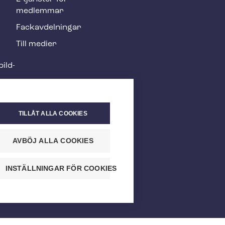
medlemmar
Fackav­del­ning­ar
Till medier
ild­
TILLÅT ALLA COOKIES
AVBÖJ ALLA COOKIES
INSTÄLLNINGAR FÖR COOKIES