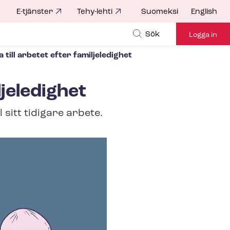
E-tjänster
Tehy-lehti
Suomeksi
English
for
Sök
Logga in
 till arbetet efter familjeledighet
ljeledighet
 sitt tidigare arbete.