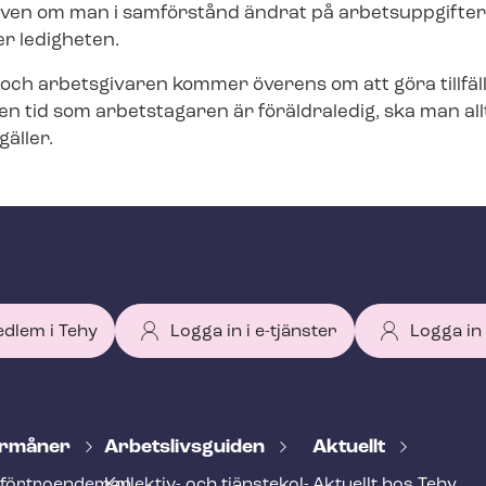
 även om man i samförstånd ändrat på arbetsuppgifte
r ledigheten.
ch arbetsgivaren kommer överens om att göra tillfäll
en tid som arbetstagaren är föräldraledig, ska man allt
äller.
edlem i Tehy
Logga in i e-tjänster
Logga in
r­må­ner
Ar­bets­livs­gui­den
Aktuellt
förtroendeman
Kollektiv- och tjäns­te­kol­
Aktuellt hos Tehy