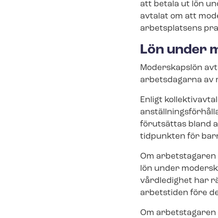
att betala ut lön un
avtalat om att mo­d
arbetsplatsens pra
Lön under mo
Moderskapslön avtal
arbetsdagarna av mo
Enligt kollektivavta
an­ställ­nings­för­h
förutsättas bland 
tidpunkten för barn
Om arbetstagaren a
lön under mo­der­ska
vårdledighet har rät
arbetstiden före de
Om arbetstagaren få