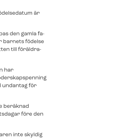
e födelsedatum är
pas den gamla fa­
ör barnets födelse
en till för­äld­ra­
en har
 moderskapspenning
ed undantag för
öre beräknad
betsdagar före den
varen inte skyldig