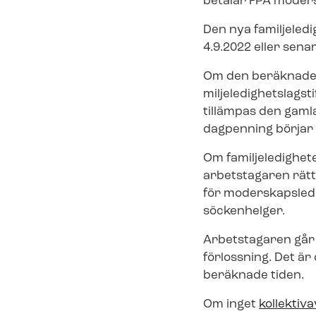
betalar FPA moder
Den nya fa­mil­je­le
4.9.2022 eller senar
Om den beräknade t
mil­je­le­dig­hets­l
tillämpas den gamla fa
dag­pen­ning börjar 
Om familjeledigheten 
arbetstagaren rätt 
för mo­der­skaps­le
söckenhelger.
Arbetstagaren går v
förlossning. Det är 
beräknade tiden.
Om inget
kollektiva