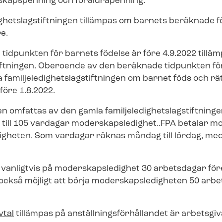
skapspenning och föräldrapenning.
­dig­hets­lag­stift­ning­en tillämpas om barnets beräknad
e.
idpunkten för barnets födelse är före 4.9.2022 tilläm
ag­stift­ning­en. Oberoende av den beräknade tidpunkten f
­mil­je­le­dig­hets­lag­stift­ning­en om barnet föds och rätt
före 1.8.2022.
omfattas av den gamla fa­mil­je­le­dig­hets­lag­stift­ning­
till 105 vardagar mo­der­skaps­le­dig­het..FPA betalar
­dig­he­ten. Som vardagar räknas måndag till lördag, m
anligtvis på mo­der­skaps­le­dig­het 30 arbetsdagar f
också möjligt att börja mo­der­skaps­le­dig­he­ten 50 ar
vtal
tillämpas på an­ställ­nings­för­hål­lan­det är arbetsgi