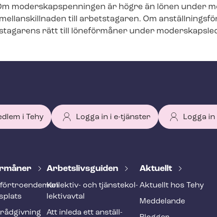
Om mo­der­skaps­pen­ning­en är högre än lönen under mo­d
mellanskillnaden till arbetstagaren. Om an­ställ­nings­för
agarens rätt till löneförmåner under mo­der­skaps­le­di
edlem i Tehy
Logga in i e-tjänster
Logga in
r­må­ner
Ar­bets­livs­gui­den
Aktuellt
förtroendeman
Kollektiv- och tjäns­te­kol­
Aktuellt hos Tehy
splats
lek­tivav­tal
Meddelande
­råd­giv­ning
Att inleda ett an­ställ­