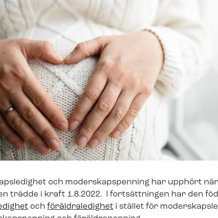
kaps­le­dig­het och moderskapspenning har upphört när de
ing­en trädde i kraft 1.8.2022. I fortsättningen har den 
le­dig­het
och
föräldraledighet
i stället för mo­der­skaps­l