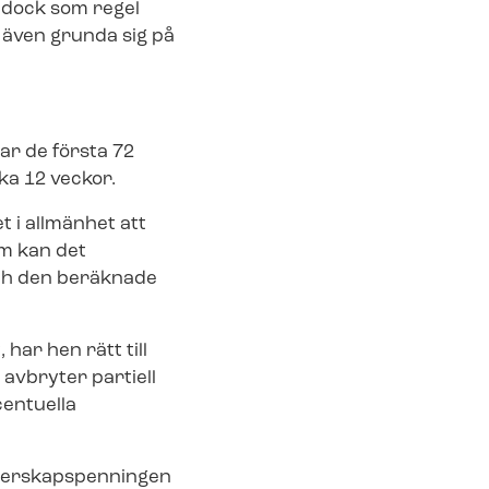
an dock som regel
n även grunda sig på
ar de första 72
rka 12 veckor.
et i allmänhet att
tom kan det
 och den beräknade
ar hen rätt till
m avbryter partiell
centuella
er­skaps­pen­ning­en