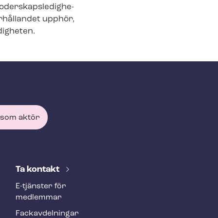
er­skaps­le­dig­he­
­hål­lan­det upphör,
g­he­ten.
 som aktör
Ta kontakt
E-tjänster för
medlemmar
Fackav­del­ning­ar