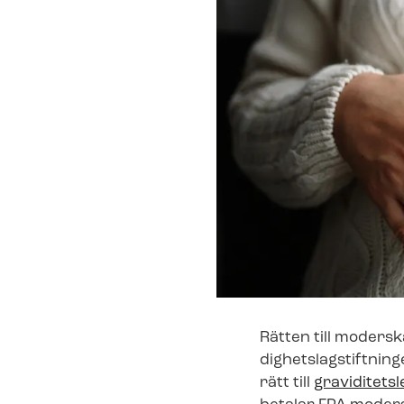
Rätten till mo­der­s
dig­hets­lag­stift­n
rätt till
gra­vi­di­tets­