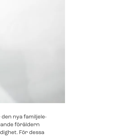
n nya fa­mil­je­le­
födande föräldern
e­dig­het. För dessa