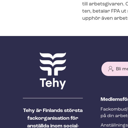
till arbetsgivaren. 
ten, betalar FPA ut 
upphör även arbetst
Bli m
T
Med­lems­fö
e
Fackombud/
Tehy är Finlands största
h
på din arbet
fackorganisation för
y
An­ställ­nings
anställda inom social-