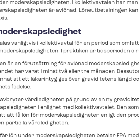
der mo­der­skaps­le­dig­he­ten. I kollektivavtalen har m
er­skaps­le­dig­he­ten är avlönad. Löneutbetalningen ka
xis.
­der­skaps­le­dig­het
as vanligtvis i kollektivavtal för en period som omfatt
­der­skaps­le­dig­he­ten. I praktiken är tidsperioden ci
len är en förutsättning för avlönad mo­der­skaps­le­dig­h
ål­lan­det har varat i minst två eller tre månader. Dessu
annat att ett läkarintyg ges över graviditetens längd
ets födelse.
vbryter vårdledigheten på grund av en ny graviditet, h
ps­le­dig­he­ten i enlighet med kollektivavtalet. Den so
t att få lön för mo­der­skaps­le­dig­he­ten enligt den pro
n partiella vårdledigheten.
r lön under mo­der­skaps­le­dig­he­ten betalar FPA mo­d