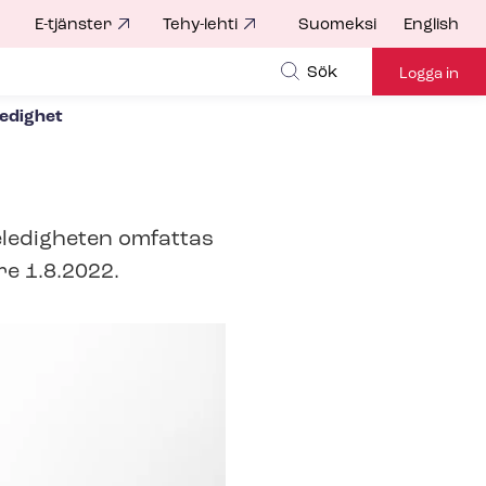
E-tjänster
Tehy-lehti
Suomeksi
English
for
Sök
Logga in
e­dig­het
jeledigheten omfattas
öre 1.8.2022.