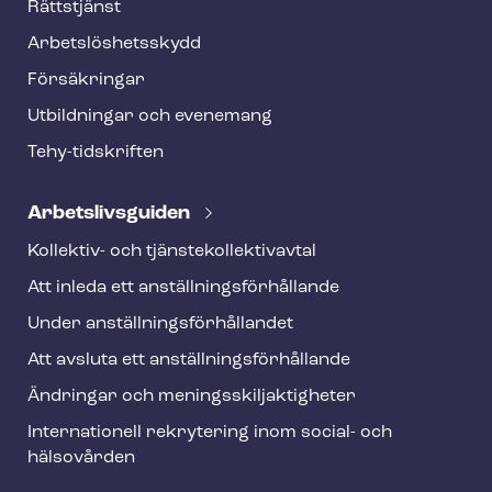
o
Rättstjänst
o
Ar­bets­lös­hets­skydd
t
Försäkringar
e
Utbildningar och evenemang
r
Tehy-​tidskriften
Ar­bets­livs­gui­den
Kollektiv- och tjäns­te­kol­lek­tivav­tal
Att inleda ett an­ställ­nings­för­hål­lan­de
Under an­ställ­nings­för­hål­lan­det
Att avsluta ett an­ställ­nings­för­hål­lan­de
Ändringar och me­nings­skilj­ak­tig­he­ter
Internationell rekrytering inom social- och
hälsovården