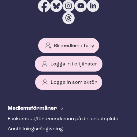
Bli medlem i Tehy
Logga in i e-tjänster
Logga in som aktör
T
e
Med­lems­för­må­ner
h
Fackombud/förtroendeman på din arbetsplats
y
An­ställ­nings­råd­giv­ning
f