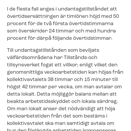
I de flesta fall anges i un­dan­tags­till­stån­det att
över­tids­er­sätt­ning­en är timlönen höjd med 50
procent för de två första övertidstimmarna
som överskrider 24 timmar och med hundra
procent för därpå följande övertidstimmar.
Till un­dan­tags­till­stån­den som beviljats
välfärdsområdena har
Tillstånds-och
tillsynsverket
fogat ett villkor, enligt vilket den
genomsnittliga veckoarbetstiden kan höjas från
kollektivavtalets 38 timmar och 15 minuter till
högst 42 timmar per vecka, om man avtalar om
detta lokalt. Detta möjliggör balans mellan att
beakta arbetstidsskyddet och lokala särdrag.
Om man lokalt anser det nödvändigt att höja
veckoarbetstiden från det som bestäms i
kollektivavtalet ska man samtidigt avtala om
hur den förlängda arbetstiden kompenseras