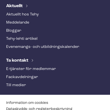
Aktuellt
Aktuellt hos Tehy
Meddelande
Bloggar
Tehy-lehti artikel
Evenemangs- och ut­bild­nings­ka­len­der
Ta kontakt
E-tjänster för medlemmar
Fackav­del­ning­ar
Till medier
T
Information om cookies
Dataskydds- och re­gis­ter­be­skriv­ning