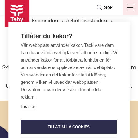
Hoppa
Sök
Op
till
ma
huvudinnehåll
Framsidan
Arbetslivsguiden
na
Under an­ställ­nings­för­hål­lan­det
Arbetstid
Tillåter du kakor?
24 timmars arbetsskift
Vår webbplats använder kakor. Tack vare dem
kan du använda webbplatsen lätt och smidigt. Vi
24 timmars arbetsskift
använder kakor för att förbättra funktionen för
24 timmars arbetsskift används oftast inom
och användarens upplevelse av vår webbplats.
Vi använder en del kakor för statistikföring,
akutvården. Sådana arbetsskift kräver
genom vilken vi utvecklar webbplatsen.
tillstånd från Tillstånds-och tillsynsverket.
Dessutom använder vi kakor för att rikta
reklam.
Läs mer
TILLÅT ALLA COOKIES