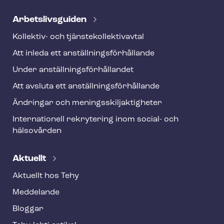
Ar­bets­livs­gui­den
Kollektiv- och tjäns­te­kol­lek­tivav­tal
Att inleda ett an­ställ­nings­för­hål­lan­de
Under an­ställ­nings­för­hål­lan­det
Att avsluta ett an­ställ­nings­för­hål­lan­de
Ändringar och me­nings­skilj­ak­tig­he­ter
Internationell rekrytering inom social- och
hälsovården
Aktuellt
Aktuellt hos Tehy
Meddelande
Bloggar