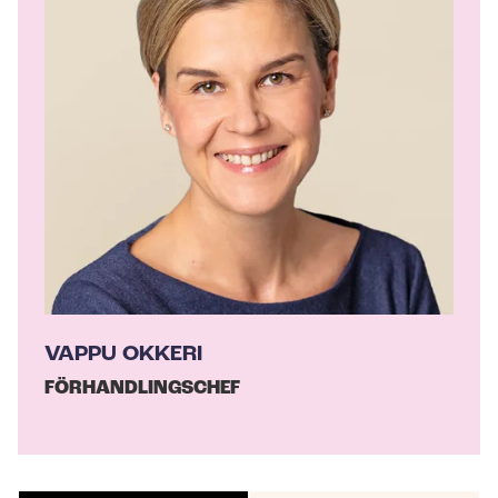
h
o
r
VAPPU OKKERI
FÖRHANDLINGSCHEF