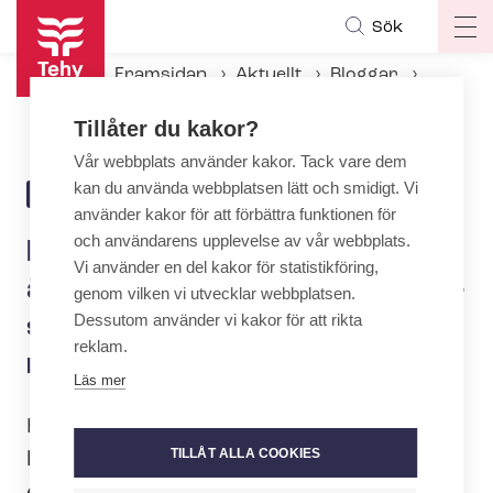
Hoppa
Sök
Op
till
ma
huvudinnehåll
Framsidan
Aktuellt
Bloggar
na
Har du flyttat till Finland och är utbildad för social- och häl­so­vårds­bran­schen? Bli medlem i Tehy!
Tillåter du kakor?
Vår webbplats använder kakor. Tack vare dem
kan du använda webbplatsen lätt och smidigt. Vi
6.10.2025 | 11:04
BLOGG
använder kakor för att förbättra funktionen för
och användarens upplevelse av vår webbplats.
Har du flyttat till Finland och
Vi använder en del kakor för statistikföring,
är utbildad för social- och häl­
genom vilken vi utvecklar webbplatsen.
Dessutom använder vi kakor för att rikta
so­vårds­bran­schen? Bli
reklam.
medlem i Tehy!
Läs mer
Har du flyttat till Finland från ett annat
TILLÅT ALLA COOKIES
land? Har du en bakgrund inom social-