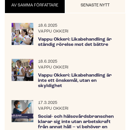
AV SAMMA FÖRFATTARE
SENASTE NYTT
18.6.2025
VAPPU OKKERI
Vappu Okkeri: Likabehandling är
ständig rörelse mot det bättre
18.6.2025
VAPPU OKKERI
Vappu Okkeri: Likabehandling är
inte ett önskemål, utan en
skyldighet
17.3.2025
VAPPU OKKERI
Social- och häl­so­vårds­bran­schen
klarar sig inte utan arbetskraft
från annat håll – vi behöver en