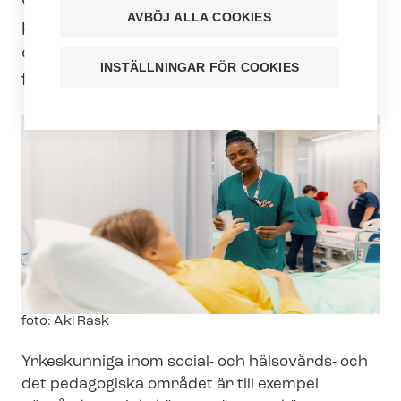
eller hälsobranschen eller det
AVBÖJ ALLA COOKIES
pedagogiska området och arbetar inom
ditt område i Finland? Välkommen till
INSTÄLLNINGAR FÖR COOKIES
fackförbundet Tehy!
Image
foto: Aki Rask
text
Yrkeskunniga inom social- och hälsovårds- och
det pedagogiska området är till exempel