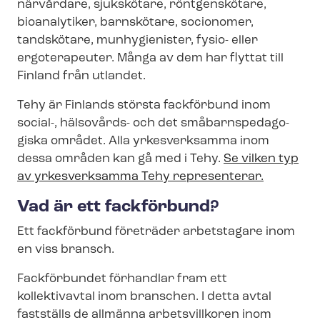
närvårdare, sjukskötare, röntgenskötare,
bioanalytiker, barnskötare, socionomer,
tandskötare, munhygienister, fysio- eller
ergoterapeuter. Många av dem har flyttat till
Finland från utlandet.
Tehy är Finlands största fackförbund inom
social-, hälsovårds- och det små­barnspe­da­go­
gis­ka området. Alla yrkesverksamma inom
dessa områden kan gå med i Tehy.
Se vilken typ
av yrkesverksamma Tehy representerar.
Vad är ett fackförbund?
Ett fackförbund företräder arbetstagare inom
en viss bransch.
Fackförbundet förhandlar fram ett
kollektivavtal inom branschen. I detta avtal
fastställs de allmänna arbetsvillkoren inom