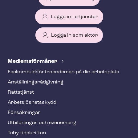
Logga in i e-tjänster
Logga in som aktör
T
e
Med­lems­för­må­ner
h
Fackombud/förtroendeman på din arbetsplats
y
An­ställ­nings­råd­giv­ning
f
o
Rättstjänst
o
Ar­bets­lös­hets­skydd
t
Försäkringar
e
Utbildningar och evenemang
r
Tehy-​tidskriften