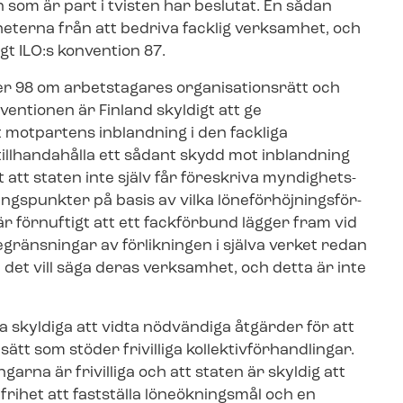
 som är part i tvisten har beslutat. En sådan
gheterna från att bedriva facklig verksamhet, och
gt ILO:s konvention 87.
er 98 om arbetstagares organisationsrätt och
onventionen är Finland skyldigt att ge
ot motpartens inblandning i den fackliga
tillhandahålla ett sådant skydd mot inblandning
 att staten inte själv får föreskriva myn­dig­hets­
spunkter på basis av vilka lö­ne­för­höj­nings­för­
är förnuftigt att ett fackförbund lägger fram vid
 begränsningar av förlikningen i själva verket redan
det vill säga deras verksamhet, och detta är inte
na skyldiga att vidta nödvändiga åtgärder för att
om stöder frivilliga kol­lek­tiv­för­hand­ling­ar.
arna är frivilliga och att staten är skyldig att
r frihet att fastställa löneökningsmål och en