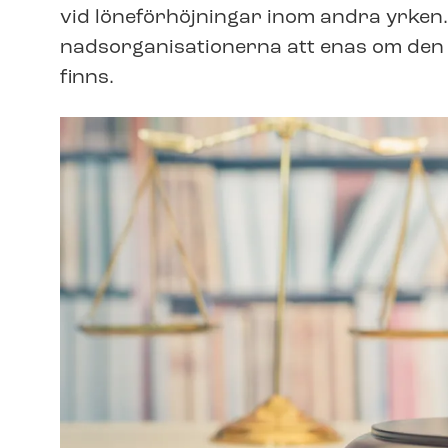
vid löneförhöjningar inom andra yrken.
nads­or­ga­ni­sa­tio­ner­na att enas om d
finns.