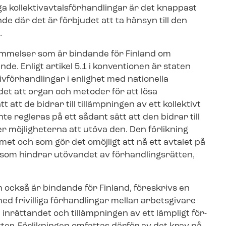
a kol­lek­tivav­tals­för­hand­ling­ar är det knappast
e där det är förbjudet att ta hänsyn till den
.
ämmelser som är bindande för Finland om
an­de. Enligt artikel 5.1 i konventionen är staten
iv­för­hand­ling­ar i enlighet med nationella
 det att organ och metoder för att lösa
 att de bidrar till tillämpningen av ett kollektivt
 inte regleras på ett sådant sätt att den bidrar till
eller möjligheterna att utöva den. Den förlikning
m­met och som gör det omöjligt att nå ett avtalet på
g som hindrar utövandet av för­hand­lings­rät­ten,
om också är bindande för Finland, föreskrivs en
ed frivilliga förhandlingar mellan arbetsgivare
inrättandet och tillämpningen av ett lämpligt för­