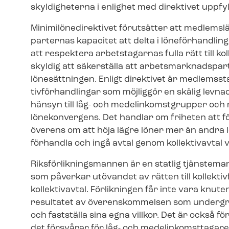
skyldigheterna i enlighet med direktivet uppfylls
Minimilöned
irektivet förutsätter att medlemsl
par­ter­nas kapacitet att delta i löneförhandlinga
att respektera arbetstagarnas fulla rätt till kol­
skyldig att säkerställa att ar­bets­mark­nads­par­
lönesättningen. Enligt direktivet är medlemsstat
tiv­för­hand­ling­ar som möjliggör en skälig le
hänsyn till låg- och me­de­lin­komst­grup­per oc
lönekonvergens. Det handlar om friheten att 
överens om att höja lägre löner mer än andra l
förhandla och ingå avtal genom kollektivavtal 
Riks­för­lik­nings­man­nen är en statlig tjänstema
som påverkar utövandet av rätten till kol­lek­tiv
kollektivavtal. Förlikningen får inte vara knute
resultatet av överenskommelsen som undergräv
och fastställa sina egna villkor. Det är också fö
det försvårar för låg- och me­de­lin­komst­ta­ga