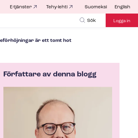
E-tjänster
Tehy-lehti
Suomeksi
English
for
Sök
Logga in
neförhöjningar är ett tomt hot
Författare av denna blogg