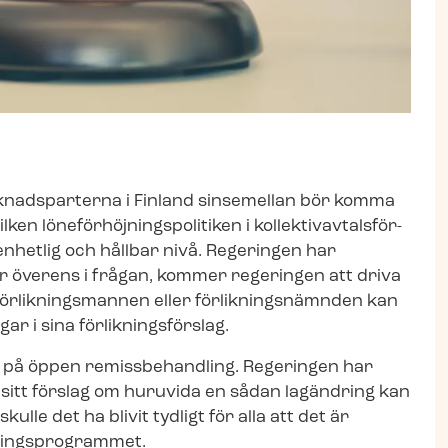
­nads­par­ter­na i Finland sinsemellan bör komma
ö­ne­för­höj­nings­po­li­ti­ken i kol­lek­tivav­tals­för­
 enhetlig och hållbar nivå. Regeringen har
 överens i frågan, kommer regeringen att driva
r­lik­nings­man­nen eller för­lik­nings­nämn­den kan
 i sina för­lik­nings­för­slag.
 nu på öppen remissbehandling. Regeringen har
v sitt förslag om huruvida en sådan lagändring kan
lle det ha blivit tydligt för alla att det är
rings­pro­gram­met.