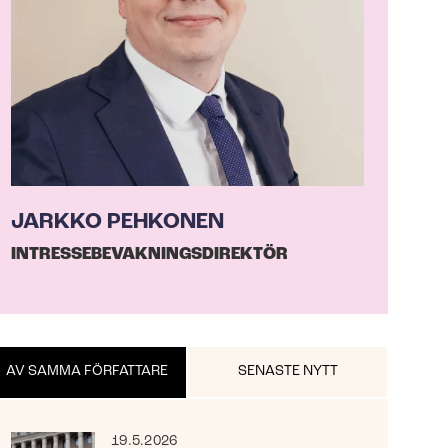
JARKKO PEHKONEN
IN­TRES­SE­BE­VAK­NINGS­DI­REK­TÖR
AV SAMMA FÖRFATTARE
SENASTE NYTT
19.5.2026