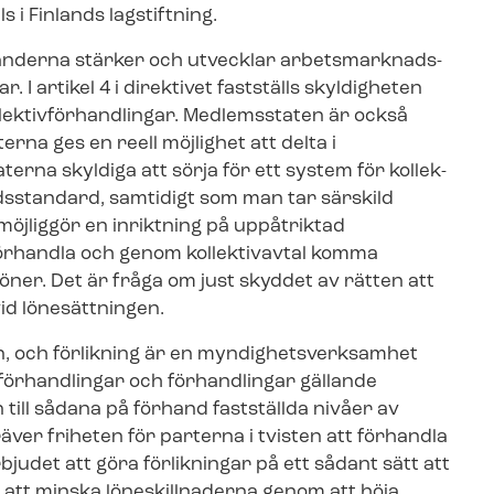
 i Finlands lagstiftning.
änderna stärker och utvecklar ar­bets­mark­nads­
r. I artikel 4 i direktivet fastställs skyldigheten
lek­tiv­för­hand­ling­ar. Medlemsstaten är också
ter­na ges en reell möjlighet att delta i
erna skyldiga att sörja för ett system för kol­lek­
vnadsstandard, samtidigt som man tar särskild
h möjliggör en inriktning på uppåtriktad
förhandla och genom kollektivavtal komma
öner. Det är fråga om just skyddet av rätten att
vid lönesättningen.
n, och förlikning är en myn­dig­hets­verk­sam­het
­för­hand­ling­ar och förhandlingar gällande
n till sådana på förhand fastställda nivåer av
er friheten för parterna i tvisten att förhandla
rbjudet att göra förlikningar på ett sådant sätt att
­re att minska löneskillnaderna genom att höja