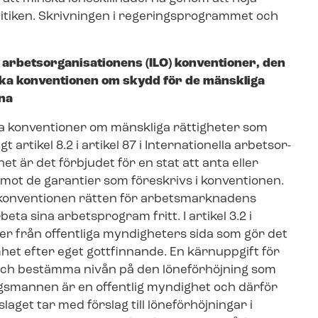
­ti­ken. Skrivningen i re­ge­rings­pro­gram­met och
­bets­or­ga­ni­sa­tio­nens (ILO) konventioner, den
ska konventionen om skydd för de mänskliga
na
lla konventioner om mänskliga rättigheter som
igt artikel 8.2 i artikel 87 i Internationella ar­bets­or­
het är det förbjudet för en stat att anta eller
er mot de garantier som föreskrivs i konventionen.
 i konventionen rätten för arbetsmarknadens
ta sina arbetsprogram fritt. I artikel 3.2 i
der från offentliga myndigheters sida som gör det
het efter eget gottfinnande. En kärnuppgift för
 och bestämma nivån på den löneförhöjning som
ngs­man­nen är en offentlig myndighet och därför
­sla­get tar med förslag till löneförhöjningar i