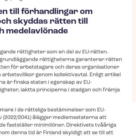
en till förhandlingar om
ch skyddas rätten till
och medelavlönade
gande rättigheter som en del av EU-rätten.
e grundläggande rättigheterna garanterar rätten
ätten för arbetstagare och deras organisationer
rbetsvillkor genom kollektivavtal. Enligt artikel
a är finska staten i egenskap av EU-
gheter, iaktta principerna i stadgan och främja
mare i de rättsliga bestämmelser som EU-​
k­tiv (2022/2041) ålägger medlemsstaterna att
är de fastställer minimilöner. Direktivets
tvååriga
nom denna tid är Finland skyldigt att se till att