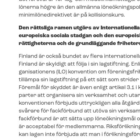
lönerna högre än den allmänna lö­neök­nings­po­li
mi­ni­mi­lö­nedi­rek­ti­vet är på kollisionskurs.
Den rättsliga ramen utgörs av Internationella ar
europeiska sociala stadgan och den europei
rättigheterna och de grundläggande friheter
Finland är också bundet av flera internatione
Finland är skyldigt att följa i sin lagstiftning. Enl
ga­ni­sa­tio­nens (ILO) konvention om föreningsfri
tillämpa sin lagstiftning på ett sätt som strid
Föremål för skyddet är även enligt artikel 3.1
parter att organisera sin verksamhet och utarbe
konventionen förbjuds uttryckligen alla åtgär
svårare för fackförbund att utöva sin verksam
fackförbund är att sätta upp löneökningsmål
är acceptabel för medlemmarna. Riks­för­lik­ni
kan lagen inte förbjuda att man i för­lik­nings­för