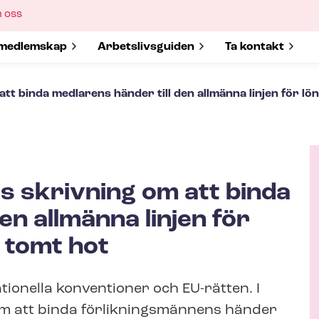
ow
 oss
bmenu
w submenu for
medlemskap
Show submenu for
Ar­bets­livs­gui­den
Show submenu 
Ta kontakt
att binda medlarens händer till den allmänna linjen för lö
ts skrivning om att binda
A
en allmänna linjen för
u
t tomt hot
t
h
o
ationella konventioner och EU-rätten. I
r
 om att binda för­lik­nings­män­nens händer