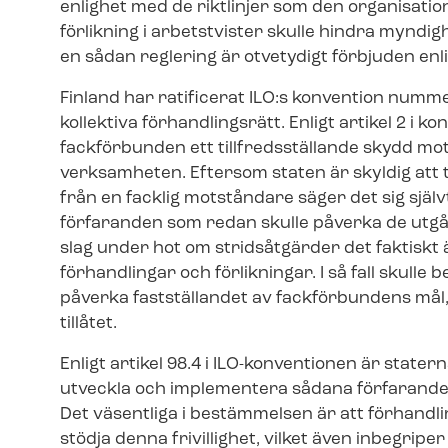
enlighet med de riktlinjer som den organisation
förlikning i arbetstvister skulle hindra myndi
en sådan reglering är otvetydigt förbjuden enli
Finland har ratificerat ILO:s konvention numm
kollektiva förhandlingsrätt. Enligt artikel 2 i k
fackförbunden ett till­freds­stäl­lan­de skydd m
verksamheten. Eftersom staten är skyldig att 
från en facklig motståndare säger det sig självt
för­fa­ran­den som redan skulle påverka de utgång
slag under hot om stridsåtgärder det faktiskt 
förhandlingar och förlikningar. I så fall skulle
påverka fastställandet av fackförbundens mål, 
tillåtet.
Enligt artikel 98.4 i ILO-konventionen är stater
utveckla och implementera sådana förfarandesätt s
Det väsentliga i bestämmelsen är att förhandling
stödja denna frivillighet, vilket även inbegripe