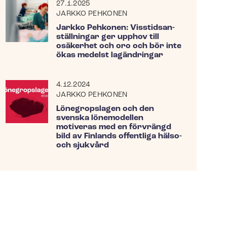
27.1.2025
JARKKO PEHKONEN
Jarkko Pehkonen: Viss­tids­an­
ställ­ning­ar ger upphov till
osäkerhet och oro och bör inte
ökas medelst lagändringar
4.12.2024
JARKKO PEHKONEN
Lönegropslagen och den
svenska lönemodellen
motiveras med en förvrängd
bild av Finlands offentliga hälso-
och sjukvård