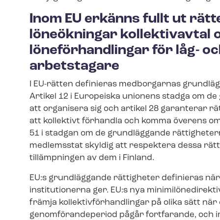
Inom EU erkänns fullt ut rätt
löneökningar kollektivavtal o
löneförhandlingar för låg- 
arbetstagare
I EU-rätten definieras medborgarnas grundläg
Artikel 12 i Europeiska unionens stadga om d
att organisera sig och artikel 28 garanterar r
att kollektivt förhandla och komma överens om a
51 i stadgan om de grundläggande rättighetern
medlemsstat skyldig att respektera dessa rätti
tillämpningen av dem i Finland.
EU:s grundläggande rättigheter definieras när
institutionerna ger. EU:s nya mi­ni­mi­lö­nedi­re
främja kol­lek­tiv­för­hand­ling­ar på olika sätt n
ge­nom­fö­ran­de­pe­ri­od pågår fortfarande, och i