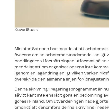
Image
Kuva: iStock
text
Minister Satonen har meddelat att ar­bets­mark
överens om en ar­bets­mark­nadsmo­dell enligt vilken l
hand­ling­ar­na i fortsättningen utformas på en
meddelat att om organisationerna inte kommer
igenom en lagändring enligt vilken varken riks­fö
överskrida den allmänna linjen för lönejusteringar
Denna skrivning i re­ge­rings­pro­gram­met är
såvitt känt inte ens låtit göra en bedömning a
göras i Finland. Om utvärderingen hade gjorts sku
omöjligt att genomföra denna skrivning i re­ge­