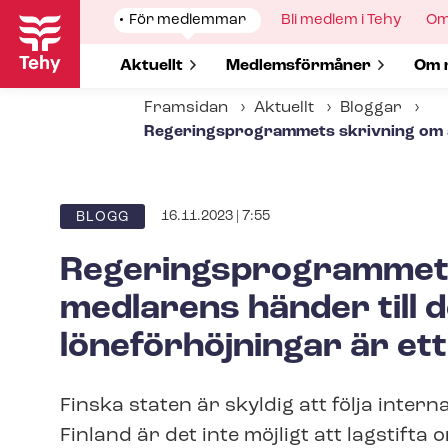
Hoppa
Show
För medlemmar
Show
Bli medlem i Tehy
Sh
Om
till
submenu
submenu
su
for
for
for
huvudinnehåll
Show submenu for
Aktuellt
Show submenu for
Med­lems­för­må­ner
Sho
Om 
Framsidan
Aktuellt
Bloggar
Re­ge­rings­pro­gram­mets skrivning om 
16.11.2023 | 7:55
BLOGG
Re­ge­rings­pro­gram­me
medlarens händer till d
löneförhöjningar är et
Finska staten är skyldig att följa intern
Finland är det inte möjligt att lagstifta