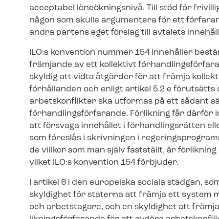
acceptabel löneökningsnivå. Till stöd för frivillig
någon som skulle argumentera för ett förfarand
andra partens eget förslag till avtalets innehåll
ILO:s konvention nummer 154 innehåller best
främjande av ett kollektivt för­hand­lings­för­fa­r
skyldig att vidta åtgärder för att främja kol­lek­t
förhållanden och enligt artikel 5.2 e förutsätts
arbetskonflikter ska utformas på ett sådant sätt
för­hand­lings­för­fa­ran­de. Förlikning får därför
att försvaga innehållet i för­hand­lings­rät­ten 
som föreslås i skrivningen i re­ge­rings­pro­gra
de villkor som man själv fastställt, är förliknin
vilket ILO:s konvention 154 förbjuder.
I artikel 6 i den europeiska sociala stadgan, s
skyldighet för staterna att främja ett system m
och arbetstagare, och en skyldighet att främja 