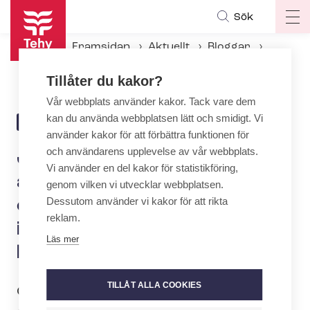
Hoppa
Sök
Op
till
ma
huvudinnehåll
Framsidan
Aktuellt
Bloggar
na
Jarkko Pehkonen: Viss­tids­an­ställ­ning­ar ger upphov till osäkerhet och oro och bör inte ökas medelst lagändringar
Tillåter du kakor?
Vår webbplats använder kakor. Tack vare dem
kan du använda webbplatsen lätt och smidigt. Vi
27.1.2025 | 14:33
BLOGG
använder kakor för att förbättra funktionen för
och användarens upplevelse av vår webbplats.
Jarkko Pehkonen: Viss­tids­
Vi använder en del kakor för statistikföring,
an­ställ­ning­ar ger upphov till
genom vilken vi utvecklar webbplatsen.
Dessutom använder vi kakor för att rikta
osäkerhet och oro och bör
reklam.
inte ökas medelst
Läs mer
lagändringar
TILLÅT ALLA COOKIES
Om den föreslagna lagändringen