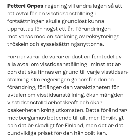
Petteri Orpos
regering vill ändra lagen så att
ett avtal för en viss­tids­an­ställ­ning i
fortsättningen skulle grundlöst kunna
upprättas för högst ett år. Förändringen
motiveras med en sänkning av re­kry­te­rings­
trös­keln och sys­sel­sätt­nings­nyt­tor­na.
För närvarande varar endast en femtedel av
alla avtal om viss­tids­an­ställ­ning i minst ett år
och det ska finnas en grund till varje viss­tids­an­
ställ­ning. Om regeringen genomför denna
förändring, förlänger den varaktigheten för
avtalen om viss­tids­an­ställ­ning, ökar mängden
visstidsanställd arbetskraft och ökar
osäkerheten kring utkomsten. Detta förändrar
medborgarnas beteende till allt mer försiktigt
och det är skadligt för Finland, men det är det
oundvikliga priset för den här politiken.