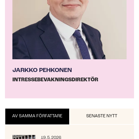
JARKKO PEHKONEN
IN­TRES­SE­BE­VAK­NINGS­DI­REK­TÖR
AV SAMMA FÖRFATTARE
SENASTE NYTT
19.5.2026