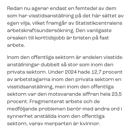
Redan nu agerar endast en femtedel av dem
som har viss­tids­an­ställ­ning på det här sättet av
egen vilja, vilket framgår av Sta­tistik­cen­tra­lens
ar­bets­krafts­un­der­sök­ning. Den vanligaste
orsaken till korttidsjobb är bristen på fast
arbete.
Inom den offentliga sektorn är andelen viss­tids­
an­ställ­ning­ar dubbelt så stor som inom den
privata sektorn. Under 2024 hade 12,7 procent
av arbetstagarna inom den privata sektorn en
viss­tids­an­ställ­ning, men inom den offentliga
sektorn var den motsvarande siffran hela 23,5
procent. Fragmenterat arbete och de
medföljande problemen berör med andra ord i
synnerhet anställda inom den offentliga
sektorn, varav merparten är kvinnor.