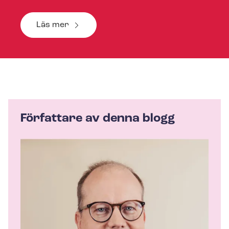
Läs mer
Författare av denna blogg
A
u
t
h
o
r