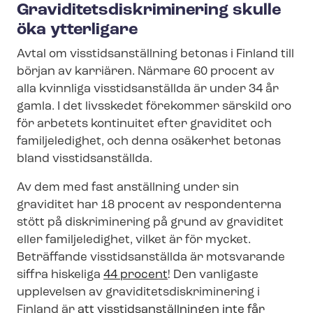
Gra­vi­di­tets­dis­kri­mi­ne­ring skulle
öka ytterligare
Avtal om viss­tids­an­ställ­ning betonas i Finland till
början av karriären. Närmare 60 procent av
alla kvinnliga visstidsanställda är under 34 år
gamla. I det livsskedet förekommer särskild oro
för arbetets kontinuitet efter graviditet och
familjeledighet, och denna osäkerhet betonas
bland visstidsanställda.
Av dem med fast anställning under sin
graviditet har 18 procent av respondenterna
stött på diskriminering på grund av graviditet
eller familjeledighet, vilket är för mycket.
Beträffande visstidsanställda är motsvarande
siffra hiskeliga
44 procent
! Den vanligaste
upplevelsen av gra­vi­di­tets­dis­kri­mi­ne­ring i
Finland är
att viss­tids­an­ställ­ning­en inte får