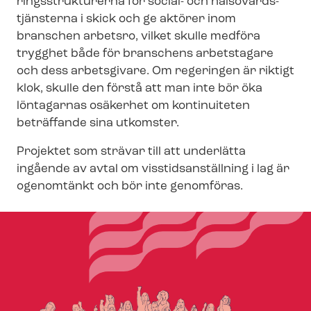
rings­struk­tu­rer­na för social- och häl­so­vårds­
tjäns­ter­na i skick och ge aktörer inom
branschen arbetsro, vilket skulle medföra
trygghet både för branschens arbetstagare
och dess arbetsgivare. Om regeringen är riktigt
klok, skulle den förstå att man inte bör öka
löntagarnas osäkerhet om kontinuiteten
beträffande sina utkomster.
Projektet som strävar till att underlätta
ingående av avtal om viss­tids­an­ställ­ning i lag är
ogenomtänkt och bör inte genomföras.