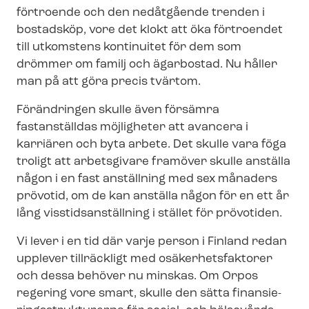
förtroende och den nedåtgående trenden i
bostadsköp, vore det klokt att öka förtroendet
till utkomstens kontinuitet för dem som
drömmer om familj och ägarbostad. Nu håller
man på att göra precis tvärtom.
Förändringen skulle även försämra
fastanställdas möjligheter att avancera i
karriären och byta arbete. Det skulle vara föga
troligt att arbetsgivare framöver skulle anställa
någon i en fast anställning med sex månaders
prövotid, om de kan anställa någon för en ett år
lång viss­tids­an­ställ­ning i stället för prövotiden.
Vi lever i en tid där varje person i Finland redan
upplever tillräckligt med osä­ker­hets­fak­to­rer
och dessa behöver nu minskas. Om Orpos
regering vore smart, skulle den sätta fi­nan­sie­