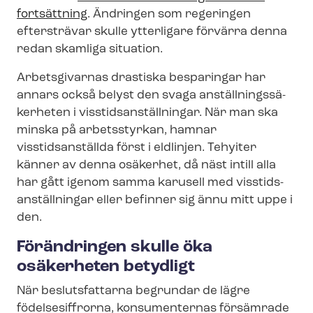
fortsättning
. Ändringen som regeringen
eftersträvar skulle ytterligare förvärra denna
redan skamliga situation.
Arbetsgivarnas drastiska besparingar har
annars också belyst den svaga an­ställ­nings­sä­
ker­he­ten i viss­tids­an­ställ­ning­ar. När man ska
minska på arbetsstyrkan, hamnar
visstidsanställda först i eldlinjen. Tehyiter
känner av denna osäkerhet, då näst intill alla
har gått igenom samma karusell med viss­tids­
an­ställ­ning­ar eller befinner sig ännu mitt uppe i
den.
Förändringen skulle öka
osäkerheten betydligt
När beslutsfattarna begrundar de lägre
födelsesiffrorna, konsumenternas försämrade