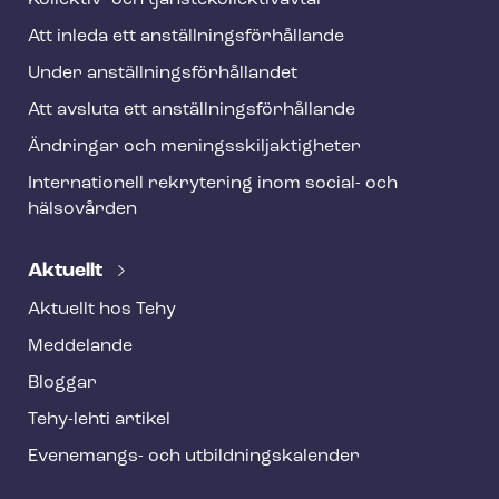
Kollektiv- och tjäns­te­kol­lek­tivav­tal
Att inleda ett an­ställ­nings­för­hål­lan­de
Under an­ställ­nings­för­hål­lan­det
Att avsluta ett an­ställ­nings­för­hål­lan­de
Ändringar och me­nings­skilj­ak­tig­he­ter
Internationell rekrytering inom social- och
hälsovården
Aktuellt
Aktuellt hos Tehy
Meddelande
Bloggar
Tehy-lehti artikel
Evenemangs- och ut­bild­nings­ka­len­der