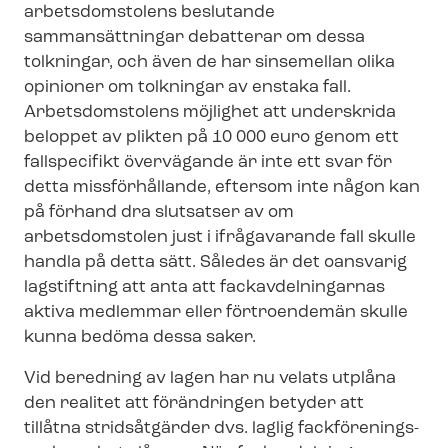
arbetsdomstolens beslutande
sammansättningar debatterar om dessa
tolkningar, och även de har sinsemellan olika
opinioner om tolkningar av enstaka fall.
Arbetsdomstolens möjlighet att underskrida
beloppet av plikten på 10 000 euro genom ett
fallspecifikt övervägande är inte ett svar för
detta missförhållande, eftersom inte någon kan
på förhand dra slutsatser av om
arbetsdomstolen just i ifrågavarande fall skulle
handla på detta sätt. Således är det oansvarig
lagstiftning att anta att fackav­del­ning­ar­nas
aktiva medlemmar eller förtroendemän skulle
kunna bedöma dessa saker.
Vid beredning av lagen har nu velats utplåna
den realitet att förändringen betyder att
tillåtna stridsåtgärder dvs. laglig fack­för­e­nings­