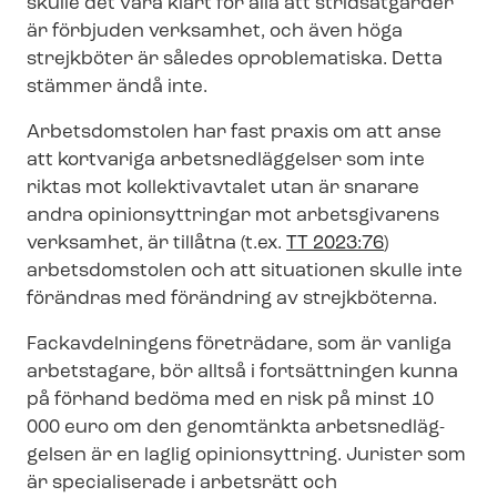
skulle det vara klart för alla att stridsåtgärder
är förbjuden verksamhet, och även höga
strejkböter är således oproblematiska. Detta
stämmer ändå inte.
Arbetsdomstolen har fast praxis om att anse
att kortvariga ar­bets­ned­läg­gel­ser som inte
riktas mot kollektivavtalet utan är snarare
andra opinionsyttringar mot arbetsgivarens
verksamhet, är tillåtna
(t.ex.
TT 2023:76
)
arbetsdomstolen och att situationen skulle inte
förändras med förändring av strejkböterna.
Fackavdelningens företrädare, som är vanliga
arbetstagare, bör alltså i fortsättningen kunna
på förhand bedöma med en risk på minst 10
000 euro om den genomtänkta ar­bets­ned­läg­
gel­sen är en laglig opinionsyttring. Jurister som
är specialiserade i arbetsrätt och