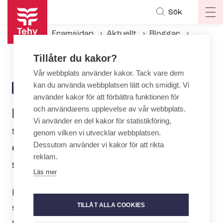
Hoppa
Sök
Op
till
ma
huvudinnehåll
Framsidan
Aktuellt
Bloggar
na
Minimibelopp för strejkböter skulle leda till oerhörd obalans i kol­lek­tivav­tals­sy­ste­met samt orimligheter
Tillåter du kakor?
Vår webbplats använder kakor. Tack vare dem
kan du använda webbplatsen lätt och smidigt. Vi
19.3.2024 | 7:57
BLOGG
använder kakor för att förbättra funktionen för
och användarens upplevelse av vår webbplats.
Minimibelopp för strejkböter
Vi använder en del kakor för statistikföring,
skulle leda till oerhörd
genom vilken vi utvecklar webbplatsen.
Dessutom använder vi kakor för att rikta
obalans i kol­lek­tivav­tals­sy­
reklam.
ste­met samt orimligheter
Läs mer
Regeringen föreslår att strejkböterna
TILLÅT ALLA COOKIES
skulle höjas vid arbetsfredsbrott till