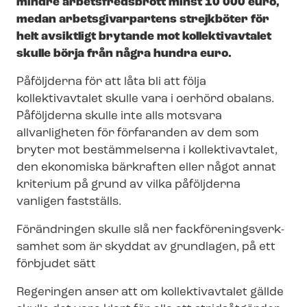
mindre arbetsfredsbrott minst 10 000 euro,
medan ar­bets­gi­var­par­tens strejkböter för
helt avsiktligt brytande mot kollektivavtalet
skulle börja från några hundra euro.
Påföljderna för att låta bli att följa
kollektivavtalet skulle vara i oerhörd obalans.
Påföljderna skulle inte alls motsvara
allvarligheten för förfaranden av dem som
bryter mot bestämmelserna i kollektivavtalet,
den ekonomiska bärkraften eller något annat
kriterium på grund av vilka påföljderna
vanligen fastställs.
Förändringen skulle slå ner fack­för­e­nings­verk­
sam­het som är skyddat av grundlagen, på ett
förbjudet sätt
Regeringen anser att om kollektivavtalet gällde