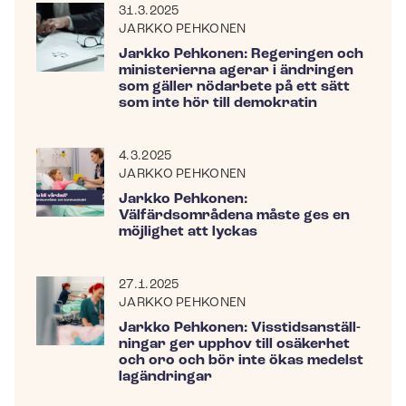
31.3.2025
JARKKO PEHKONEN
Jarkko Pehkonen: Regeringen och
ministerierna agerar i ändringen
som gäller nödarbete på ett sätt
som inte hör till demokratin
4.3.2025
JARKKO PEHKONEN
Jarkko Pehkonen:
Välfärdsområdena måste ges en
möjlighet att lyckas
27.1.2025
JARKKO PEHKONEN
Jarkko Pehkonen: Viss­tids­an­ställ­
ning­ar ger upphov till osäkerhet
och oro och bör inte ökas medelst
lagändringar