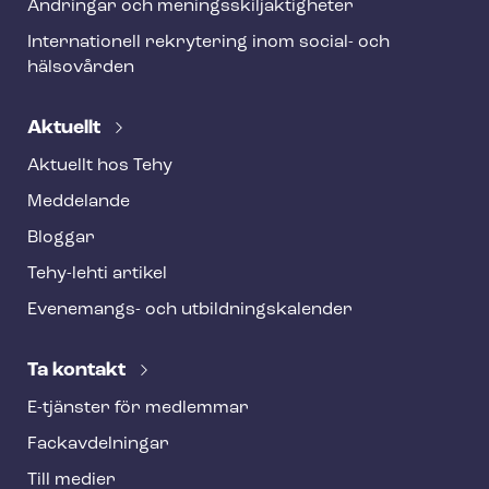
Ändringar och me­nings­skilj­ak­tig­he­ter
Internationell rekrytering inom social- och
hälsovården
Aktuellt
Aktuellt hos Tehy
Meddelande
Bloggar
Tehy-lehti artikel
Evenemangs- och ut­bild­nings­ka­len­der
Ta kontakt
E-tjänster för medlemmar
Fackav­del­ning­ar
Till medier