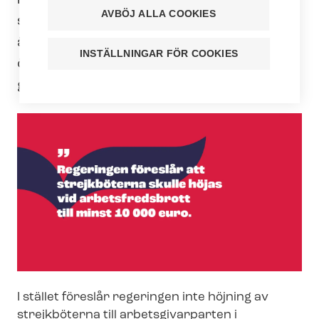
minst 10 000 euro. Arbetsdomstolen
AVBÖJ ALLA COOKIES
skulle kunna döma plikten som mindre
än detta endast genom ett fallspecifikt
INSTÄLLNINGAR FÖR COOKIES
övervägande och på mycket strikta
grunder.
I stället föreslår regeringen inte höjning av
strejkböterna till arbetsgivarparten i