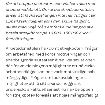
för att stoppa protesten och väcker talan mot
arbetsfredsbrott. Om ar­bets­freds­dom­sto­len
anser att fackavdelningen inte har fullgjort sin
upp­sikts­skyl­dig­het som den skulle ha gjort,
skulle man utgå från att fackavdelningen ska
betala strejkböter på 10 000
–
150 000 euro i
fortsättningen.
Arbetsdomstolen har dömt strejkböter i frågor
om arbetsfred med korta motiveringar och
snabbt gjorda slutsatser även i de situationer
där fackavdelningens möjligheter att påverka
ar­bets­ned­läg­gel­sen har varit motstridiga och
mångtydiga. Frågan om fackavdelningens
möjligheter att få sitt ärende noggrant
undersökt är aktuell senast nu när beloppen
för strejkböter föreslås att höjas mångtiofaldigt.