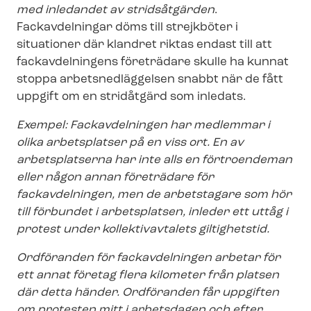
med inledandet av stridsåtgärden
.
Fackavdelningar döms till strejkböter i
situationer där klandret riktas endast till att
fackavdelningens företrädare skulle ha kunnat
stoppa ar­bets­ned­läg­gel­sen snabbt när de fått
uppgift om en stridåtgärd som inledats.
Exempel: Fackavdelningen har medlemmar i
olika arbetsplatser på en viss ort. En av
arbetsplatserna har inte alls en förtroendeman
eller någon annan företrädare för
fackavdelningen, men de arbetstagare som hör
till förbundet i arbetsplatsen, inleder ett uttåg i
protest under kollektivavtalets giltighetstid.
Ordföranden för fackavdelningen arbetar för
ett annat företag flera kilometer från platsen
där detta händer. Ordföranden får uppgiften
om protesten mitt i arbetsdagen och efter