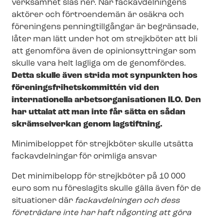
verk­sam­het slås ner. När fackavdelningens
aktörer och förtroendemän är osäkra och
föreningens penningtillgångar är begränsade,
låter man lätt under hot om strejkböter att bli
att genomföra även de opinionsyttringar som
skulle vara helt lagliga om de genomfördes.
Detta skulle även strida mot synpunkten hos
för­e­nings­fri­hets­kom­mit­tén vid den
internationella ar­bets­or­ga­ni­sa­tio­nen ILO. Den
har uttalat att man inte får sätta en sådan
skrämselverkan genom lagstiftning.
Minimibeloppet för strejkböter skulle utsätta
fackavdelningar för orimliga ansvar
Det minimibelopp för strejkböter på 10 000
euro som nu föreslagits skulle gälla även för de
situationer där
fackavdelningen och dess
företrädare inte har haft någonting att göra