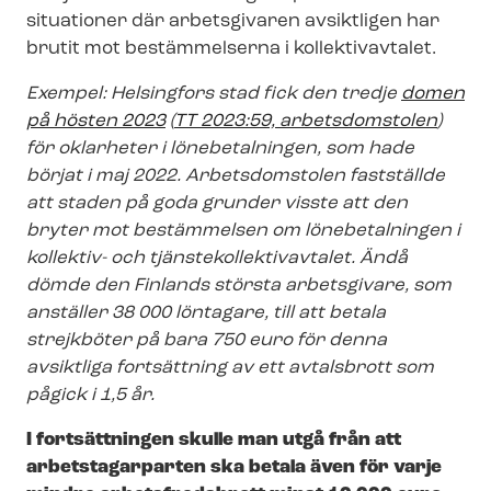
situationer där arbetsgivaren avsiktligen har
brutit mot bestämmelserna i kollektivavtalet.
Exempel: Helsingfors stad fick den tredje
domen
på hösten 2023
(
TT 2023:59, arbetsdomstolen
)
för oklarheter i lönebetalningen, som hade
börjat i maj 2022. Arbetsdomstolen fastställde
att staden på goda grunder visste att den
bryter mot bestämmelsen om lönebetalningen i
kollektiv- och tjäns­te­kol­lek­tivav­ta­let. Ändå
dömde den Finlands största arbetsgivare, som
anställer 38 000 löntagare, till att betala
strejkböter på bara 750 euro för denna
avsiktliga fortsättning av ett avtalsbrott som
pågick i 1,5 år.
I fortsättningen skulle man utgå från att
arbetstagarparten ska betala även för varje