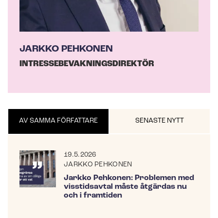
JARKKO PEHKONEN
IN­TRES­SE­BE­VAK­NINGS­DI­REK­TÖR
AV SAMMA FÖRFATTARE
SENASTE NYTT
19.5.2026
JARKKO PEHKONEN
Jarkko Pehkonen: Problemen med
visstidsavtal måste åtgärdas nu
och i framtiden