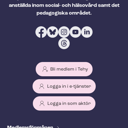
anställda inom social- och hälsovård samt det
pedagogiska området.
Bli medlem i Tehy
Logga in i e-tjänster
Logga in som aktör
T
e
Med­lems­för­må­ner