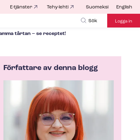
E-tjänster
Tehy-lehti
Suomeksi
English
for
Sök
Logga in
samma tårtan – se receptet!
Författare av denna blogg