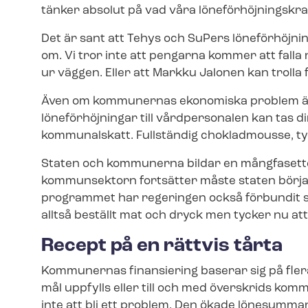
tänker absolut på vad våra lö­ne­för­höj­nings­k
Det är sant att Tehys och SuPers lö­ne­för­höj­ni
om. Vi tror inte att pengarna kommer att falla 
ur väggen. Eller att Markku Jalonen kan trolla
Även om kommunernas ekonomiska problem är e
löneförhöjningar till vårdpersonalen kan tas 
kommunalskatt. Fullständig chokladmousse, ty
Staten och kommunerna bildar en mångfasett
kommunsektorn fortsätter måste staten börja del
pro­gram­met har regeringen också förbundit sig
alltså beställt mat och dryck men tycker nu a
Recept på en rättvis tårta
Kommunernas finansiering baserar sig på flera 
mål uppfylls eller till och med överskrids kom
inte att bli ett problem. Den ökade lönesumma