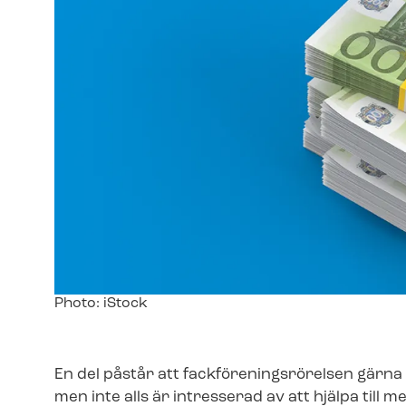
Image
Photo: iStock
text
En del påstår att fack­för­e­nings­rö­rel­sen gär
men inte alls är intresserad av att hjälpa till m