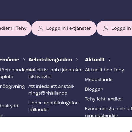
edlem i Tehy
Logga in i e-tjänster
Logga in
r­må­ner
Ar­bets­livs­gui­den
Aktuellt
förtroendeman
Kollektiv- och tjäns­te­kol­
Aktuellt hos Tehy
splats
lek­tivav­tal
Meddelande
­råd­giv­ning
Att inleda ett an­ställ­
Bloggar
nings­för­hål­lan­de
Tehy-lehti artikel
Under an­ställ­nings­för­
ets­skydd
Evenemangs- och ut­b
hål­lan­det
ar
nings­ka­len­der
Att avsluta ett an­ställ­
r och
nings­för­hål­lan­de