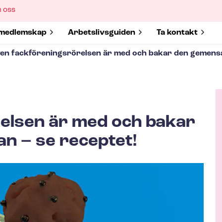
ow
 oss
bmenu
w submenu for
medlemskap
Show submenu for
Ar­bets­livs­gui­den
Show submenu 
Ta kontakt
en fack­för­e­nings­rö­rel­sen är med och bakar den gemen
­rel­sen är med och bakar
A
 – se receptet!
u
t
h
o
r