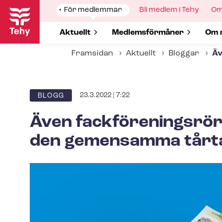
Hoppa
Show
För medlemmar
Show
Bli medlem i Tehy
Sh
Om
till
submenu
submenu
su
for
for
for
huvudinnehåll
Show submenu for
Aktuellt
Show submenu for
Med­lems­för­må­ner
Sho
Om 
Framsidan
Aktuellt
Bloggar
Äv
23.3.2022 | 7:22
BLOGG
Även fack­för­e­nings­rö
den gemensamma tårtan