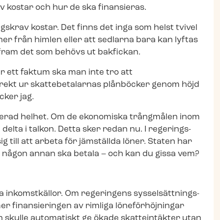
rav kostar och hur de ska finansieras.
ngs­krav kostar. Det finns det inga som helst tvivel
ner från himlen eller att sedlarna bara kan lyftas
 fram det som behövs ut bakfickan.
tt faktum ska man inte tro att
direkt ur skattebetalarnas plånböcker genom höjd
cker jag.
erad helhet. Om de ekonomiska trångmålen inom
ta i talkon. Detta sker redan nu. I re­ge­rings­
 till att arbeta för jämställda löner. Staten har
tt någon annan ska betala – och kan du gissa vem?
inkomstkällor. Om regeringens sys­sel­sätt­nings­
mer finansieringen av rimliga löneförhöjningar
n skulle automatiskt ge ökade skatteintäkter utan