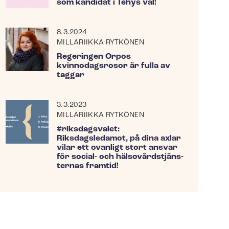
som kandidat i Tehys val!
8.3.2024
MILLARIIKKA RYTKÖNEN
Regeringen Orpos
kvinnodagsrosor är fulla av
taggar
3.3.2023
MILLARIIKKA RYTKÖNEN
#riksdagsvalet:
Riksdagsledamot, på dina axlar
vilar ett ovanligt stort ansvar
för social- och häl­so­vårds­tjäns­
ter­nas framtid!