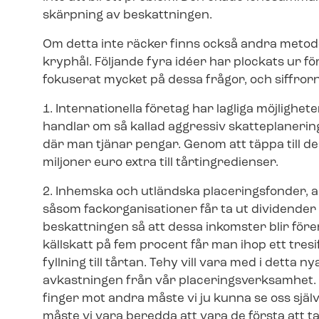
skärpning av beskattningen.
Om detta inte räcker finns också andra metoder
kryphål. Följande fyra idéer har plockats ur f
fokuserat mycket på dessa frågor, och siffrorna g
1. Internationella företag har lagliga möjlighete
handlar om så kallad aggressiv skatteplanerin
där man tjänar pengar. Genom att täppa till d
miljoner euro extra till tårtingredienser.
2. Inhemska och utländska placeringsfonder, a
såsom fack­or­ga­ni­sa­tio­ner får ta ut dividen
beskattningen så att dessa inkomster blir förem
källskatt på fem procent får man ihop ett tresif
fyllning till tårtan. Tehy vill vara med i detta 
avkastningen från vår pla­ce­rings­verk­sam­het.
finger mot andra måste vi ju kunna se oss själv
måste vi vara beredda att vara de första att ta 