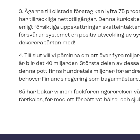
3. Ägarna till olistade företag kan lyfta 75 pro
har tillräckliga nettotillgångar. Denna kuriositet
enligt försiktiga uppskattningar skatteintäkt
försvårar systemet en positiv utveckling av sy
dekorera tårtan med!
4. Till slut vill vi påminna om att över fyra milj
år blir det 40 miljarder. Största delen av dessa
denna pott finns hundratals miljoner för andra 
behöver Finlands regering som bagarmästare
Så här bakar vi inom fack­för­e­nings­rö­rel­sen v
tårtkalas, för med ett förbättrat hälso- och sju