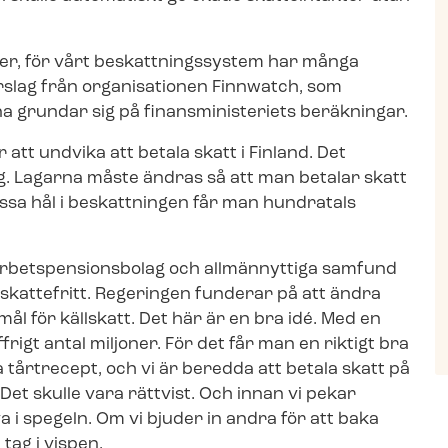
, för vårt be­skatt­nings­sy­stem har många
örslag från organisationen Finnwatch, som
rundar sig på fi­nans­mi­ni­s­te­ri­ets beräkningar.
r att undvika att betala skatt i Finland. Det
g. Lagarna måste ändras så att man betalar skatt
essa hål i beskattningen får man hundratals
r­betspen­sions­bo­lag och allmännyttiga samfund
der skattefritt. Regeringen funderar på att ändra
ål för källskatt. Det här är en bra idé. Med en
frigt antal miljoner. För det får man en riktigt bra
nya tårtrecept, och vi är beredda att betala skatt på
 Det skulle vara rättvist. Och innan vi pekar
a i spegeln. Om vi bjuder in andra för att baka
tag i vispen.