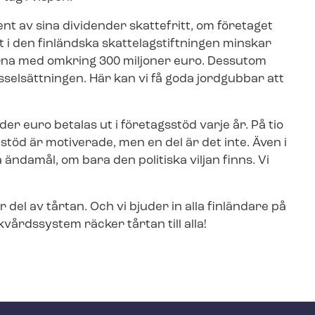
cent av sina dividender skattefritt, om företaget
 i den finländska skat­te­lag­stift­ning­en minskar
erna med omkring 300 miljoner euro. Dessutom
sselsättningen. Här kan vi få goda jordgubbar att
arder euro betalas ut i företagsstöd varje år. På tio
 stöd är motiverade, men en del är det inte. Även i
ändamål, om bara den politiska viljan finns. Vi
.
år del av tårtan. Och vi bjuder in alla finländare på
kvårdssystem räcker tårtan till alla!