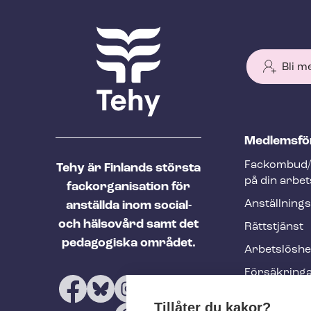
Bli m
T
Med­lems­fö
e
Fackombud/
Tehy är Finlands största
h
på din arbet
fackorganisation för
y
An­ställ­nings
anställda inom social-
f
och hälsovård samt det
Rättstjänst
o
pedagogiska området.
Ar­bets­lös­h
o
Försäkring
t
Utbildninga
e
Tillåter du kakor?