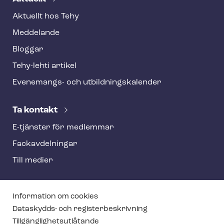
Aktuellt hos Tehy
Meddelande
Bloggar
Tehy-lehti artikel
Evenemangs- och ut­bild­nings­ka­len­der
Ta kontakt
E-tjänster för medlemmar
Fackav­del­ning­ar
Till medier
T
Information om cookies
e
Dataskydds- och re­gis­ter­be­skriv­ning
Till­gäng­lig­hets­ut­lå­tan­de