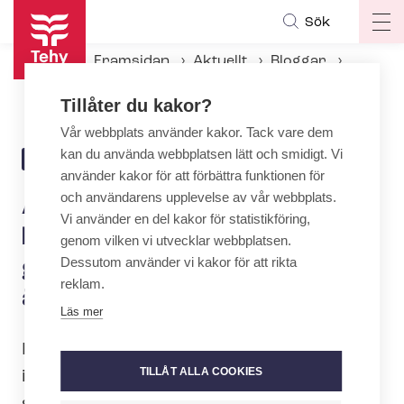
Hoppa
Sök
Op
till
ma
huvudinnehåll
Framsidan
Aktuellt
Bloggar
na
Är det något fel inom den kommunala små­barnspe­da­go­gi­ken om arbetsskift ändras plötsligt?
Tillåter du kakor?
Vår webbplats använder kakor. Tack vare dem
kan du använda webbplatsen lätt och smidigt. Vi
28.4.2026 | 12:14
BLOGG
använder kakor för att förbättra funktionen för
och användarens upplevelse av vår webbplats.
Är det något fel inom den
Vi använder en del kakor för statistikföring,
kommunala små­barnspe­da­
genom vilken vi utvecklar webbplatsen.
Dessutom använder vi kakor för att rikta
go­gi­ken om arbetsskift
reklam.
ändras plötsligt?
Läs mer
I mitt arbete med Tehys
TILLÅT ALLA COOKIES
intressebevakning möter jag alltför ofta