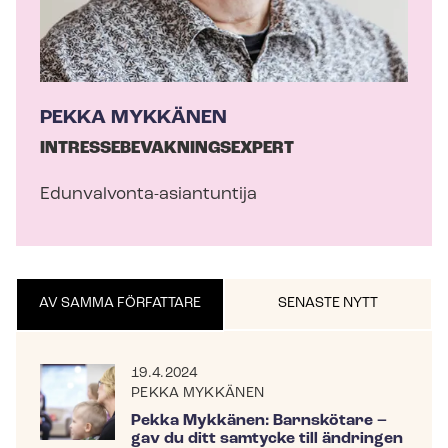
PEKKA MYKKÄNEN
IN­TRES­SE­BE­VAK­NINGS­EX­PERT
Edunvalvonta-​asiantuntija
AV SAMMA FÖRFATTARE
SENASTE NYTT
19.4.2024
PEKKA MYKKÄNEN
Pekka Mykkänen: Barnskötare –
gav du ditt samtycke till ändringen