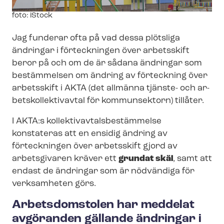
Image
foto: iStock
text
Jag funderar ofta på vad dessa plötsliga
ändringar i förteckningen över arbetsskift
beror på och om de är sådana ändringar som
bestämmelsen om ändring av förteckning över
arbetsskift i AKTA (det allmänna tjänste- och ar­
betskol­lek­tivav­tal för kommunsektorn) tillåter.
I AKTA:s kol­lek­tivav­tals­be­stäm­mel­se
konstateras att en ensidig ändring av
förteckningen över arbetsskift gjord av
arbetsgivaren kräver ett
grundat skäl
, samt att
endast de ändringar som är nödvändiga för
verksamheten görs.
Arbetsdomstolen har meddelat
avgöranden gällande ändringar i