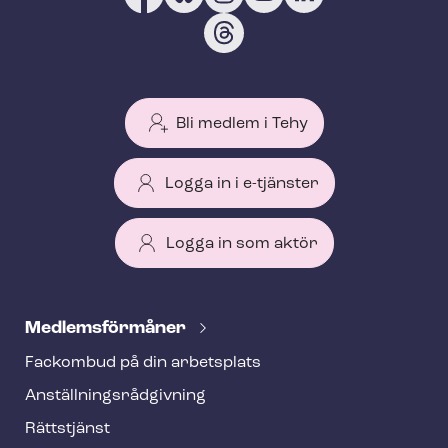
Bli medlem i Tehy
Logga in i e-tjänster
Logga in som aktör
T
e
Med­lems­för­må­ner
h
Fackombud på din arbetsplats
y
An­ställ­nings­råd­giv­ning
f
o
Rättstjänst