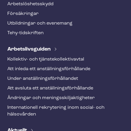
o
Ar­bets­lös­hets­skydd
t
Försäkringar
e
Utbildningar och evenemang
r
Tehy-​tidskriften
Ar­bets­livs­gui­den
Kollektiv- och tjäns­te­kol­lek­tivav­tal
Att inleda ett an­ställ­nings­för­hål­lan­de
Under an­ställ­nings­för­hål­lan­det
Att avsluta ett an­ställ­nings­för­hål­lan­de
Ändringar och me­nings­skilj­ak­tig­he­ter
Internationell rekrytering inom social- och
hälsovården
Aktuellt