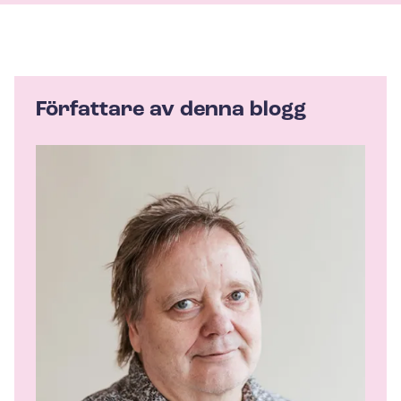
Författare av denna blogg
A
u
t
h
o
r