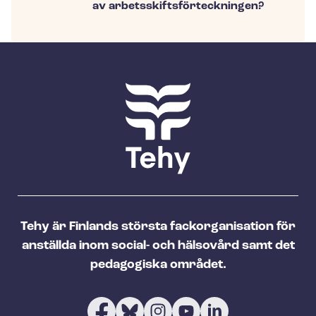
av ar­bets­skifts­för­teck­ning­en?
Tehy är Finlands största fackorganisation för
anställda inom social- och hälsovård samt det
pedagogiska området.