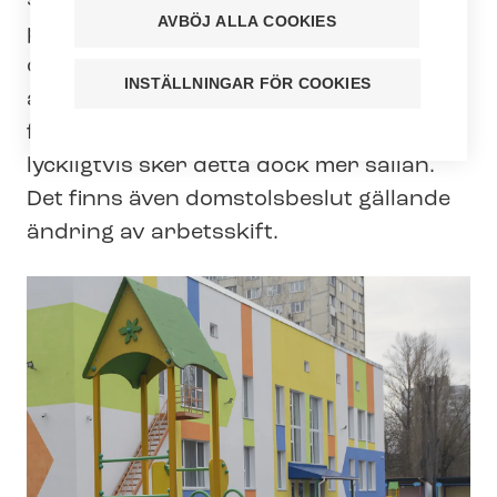
situationer där en medlems arbetsskift
AVBÖJ ALLA COOKIES
plötsligt har ändrats. Ibland har man till
och med låtit bli att meddela den
INSTÄLLNINGAR FÖR COOKIES
arbetstagare som ändringen i
förteckningen över arbetsskift gällde –
lyckligtvis sker detta dock mer sällan.
Det finns även domstolsbeslut gällande
ändring av arbetsskift.