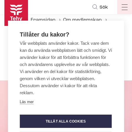
Hoppa
Sök
Op
till
ma
huvudinnehåll
Framsidan
Om medlemskap
na
Val av fackombud
Tillåter du kakor?
Vår webbplats använder kakor. Tack vare dem
Val av fackom­bud
kan du använda webbplatsen lätt och smidigt. Vi
I valet av fackombud väljer tehyiter
använder kakor för att förbättra funktionen för
och användarens upplevelse av vår webbplats.
fackombud på arbetsplatsen.
Vi använder en del kakor för statistikföring,
genom vilken vi utvecklar webbplatsen.
Dessutom använder vi kakor för att rikta
reklam.
Läs mer
TILLÅT ALLA COOKIES