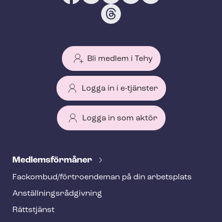
Bli medlem i Tehy
Logga in i e-tjänster
Logga in som aktör
T
e
Med­lems­för­må­ner
h
Fackombud/förtroendeman på din arbetsplats
y
An­ställ­nings­råd­giv­ning
f
o
Rättstjänst