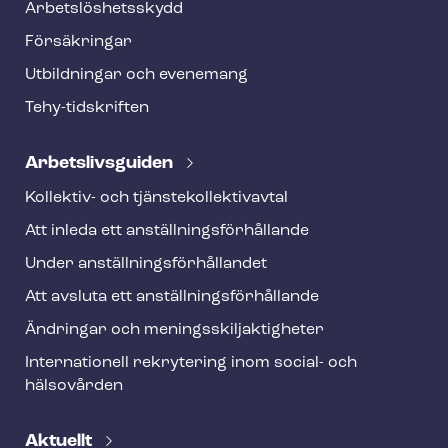
o
Ar­bets­lös­hets­skydd
t
Försäkringar
e
Utbildningar och evenemang
r
Tehy-​tidskriften
Ar­bets­livs­gui­den
Kollektiv- och tjäns­te­kol­lek­tivav­tal
Att inleda ett an­ställ­nings­för­hål­lan­de
Under an­ställ­nings­för­hål­lan­det
Att avsluta ett an­ställ­nings­för­hål­lan­de
Ändringar och me­nings­skilj­ak­tig­he­ter
Internationell rekrytering inom social- och
hälsovården
Aktuellt