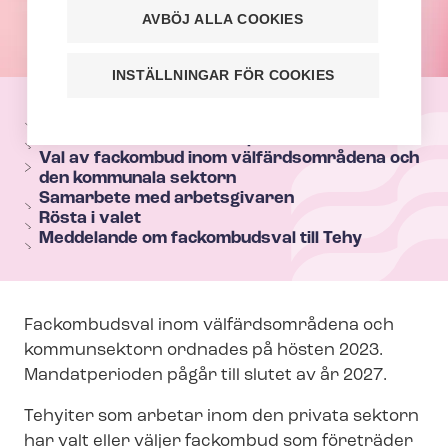
AVBÖJ ALLA COOKIES
INSTÄLLNINGAR FÖR COOKIES
T
e
Bli fackombud – du har förändringskraft!
Fackombudsval inom den privata sektorn
h
Val av fackombud inom välfärdsområdena och
y
den kommunala sektorn
Samarbete med arbetsgivaren
s
Rösta i valet
e
Meddelande om fackombudsval till Tehy
c
t
i
Fackombudsval inom välfärdsområdena och
o
kommunsektorn ordnades på hösten 2023.
n
Mandatperioden pågår till slutet av år 2027.
m
Tehyiter som arbetar inom den privata sektorn
e
har valt eller väljer fackombud som företräder