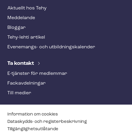
Aktuellt hos Tehy
Meddelande
Bloggar
Tehy-lehti artikel
Evenemangs- och ut­bild­nings­ka­len­der
Ta kontakt
E-tjänster för medlemmar
Fackav­del­ning­ar
Till medier
T
Information om cookies
e
Dataskydds- och re­gis­ter­be­skriv­ning
Till­gäng­lig­hets­ut­lå­tan­de
h