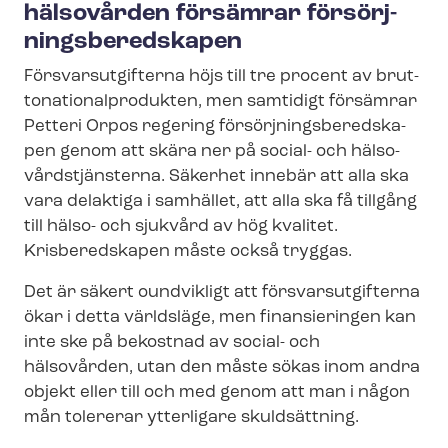
hälsovården försämrar för­sörj­
nings­be­red­ska­pen
För­svars­ut­gif­ter­na höjs till tre procent av brut­
to­na­tio­nal­pro­duk­ten, men samtidigt försämrar
Petteri Orpos regering för­sörj­nings­be­red­ska­
pen genom att skära ner på social- och häl­so­
vårds­tjäns­ter­na. Säkerhet innebär att alla ska
vara delaktiga i samhället, att alla ska få tillgång
till hälso- och sjukvård av hög kvalitet.
Krisberedskapen måste också tryggas.
Det är säkert oundvikligt att för­svars­ut­gif­ter­na
ökar i detta världsläge, men finansieringen kan
inte ske på bekostnad av social- och
hälsovården, utan den måste sökas inom andra
objekt eller till och med genom att man i någon
mån tolererar ytterligare skuldsättning.