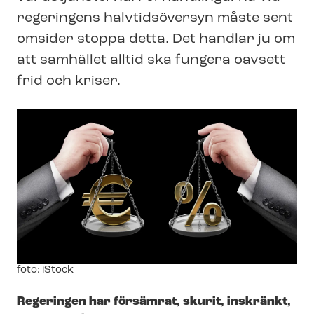
regeringens halvtidsöversyn måste sent
omsider stoppa detta. Det handlar ju om
att samhället alltid ska fungera oavsett
frid och kriser.
Image
foto: iStock
text
Regeringen har försämrat, skurit, inskränkt,