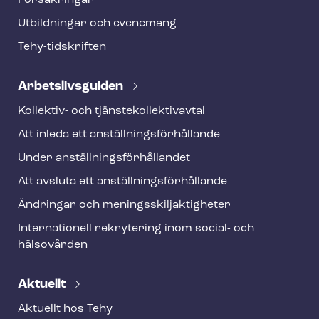
Försäkringar
e
Utbildningar och evenemang
r
Tehy-​tidskriften
Ar­bets­livs­gui­den
Kollektiv- och tjäns­te­kol­lek­tivav­tal
Att inleda ett an­ställ­nings­för­hål­lan­de
Under an­ställ­nings­för­hål­lan­det
Att avsluta ett an­ställ­nings­för­hål­lan­de
Ändringar och me­nings­skilj­ak­tig­he­ter
Internationell rekrytering inom social- och
hälsovården
Aktuellt
Aktuellt hos Tehy