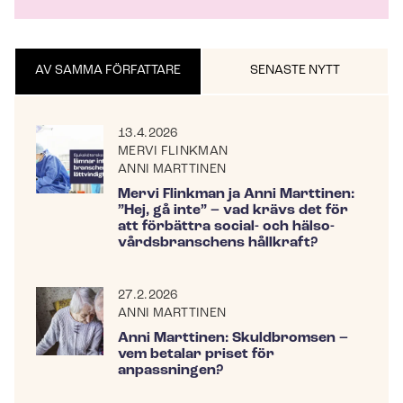
AV SAMMA FÖRFATTARE
SENASTE NYTT
13.4.2026
MERVI FLINKMAN
ANNI MARTTINEN
Mervi Flinkman ja Anni Marttinen:
”Hej, gå inte” – vad krävs det för
att förbättra social- och häl­so­
vårds­bran­schens hållkraft?
27.2.2026
ANNI MARTTINEN
Anni Marttinen: Skuldbromsen –
vem betalar priset för
anpassningen?