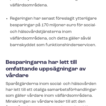
välfärdsområdena.
Regeringen har senast föreslagit ytterligare
besparingar på 170 miljoner euro för social-
och häl­so­vårds­tjäns­ter­na inom
välfärdsområdena, och detta gäller såväl
barnskyddet som funk­tions­hin­der­ser­vicen.
Besparingarna har lett till
omfattande uppsägningar av
vårdare
Sparåtgärderna inom social- och hälsovården
har lett till ett otaliga sam­ar­bets­för­hand­ling­ar
som gäller vårdare inom välfärdsområdena.
Minskningen av vårdare leder till att den