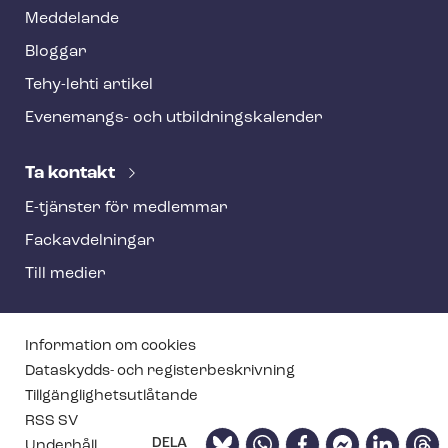
Meddelande
Bloggar
Tehy-lehti artikel
Evenemangs- och ut­bild­nings­ka­len­der
Ta kontakt
E-tjänster för medlemmar
Fackav­del­ning­ar
Till medier
T
Information om cookies
e
Dataskydds- och re­gis­ter­be­skriv­ning
Till­gäng­lig­hets­ut­lå­tan­de
h
RSS SV
y
Bluesky
WhatsApp
Facebook
Facebook
LinkedIn
Thre
DELA
Underhåll