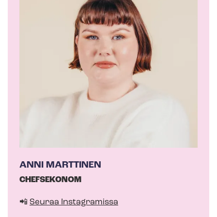
h
o
r
ANNI MARTTINEN
CHEFSEKONOM
📲
Seuraa Instagramissa