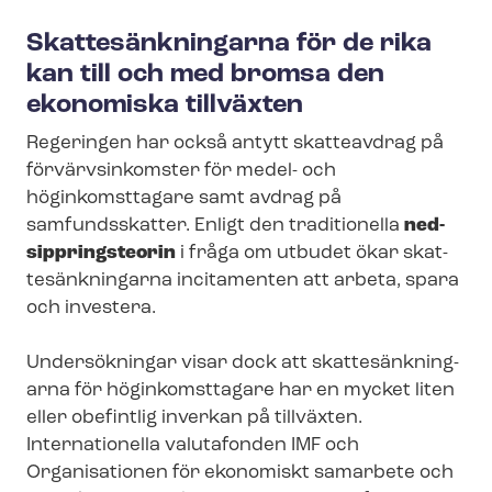
Skat­te­sänk­ning­ar­na för de rika
kan till och med bromsa den
ekonomiska tillväxten
Regeringen har också antytt skatteavdrag på
förvärvsinkomster för medel- och
höginkomsttagare samt avdrag på
samfundsskatter. Enligt den traditionella
ned­
sipp­ring­s­te­o­rin
i fråga om utbudet ökar skat­
te­sänk­ning­ar­na incitamenten att arbeta, spara
och investera.
Undersökningar visar dock att skat­te­sänk­ning­
ar­na för höginkomsttagare har en mycket liten
eller obefintlig inverkan på tillväxten.
Internationella valutafonden IMF och
Organisationen för ekonomiskt samarbete och