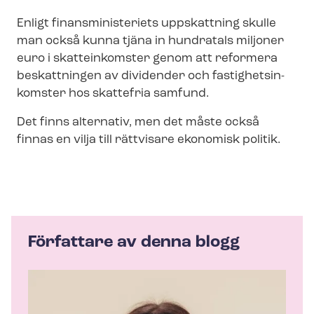
Enligt fi­nans­mi­ni­s­te­ri­ets uppskattning skulle
man också kunna tjäna in hundratals miljoner
euro i skatteinkomster genom att reformera
beskattningen av dividender och fas­tig­hets­in­
koms­ter hos skattefria samfund.
Det finns alternativ, men det måste också
finnas en vilja till rättvisare ekonomisk politik.
Författare av denna blogg
A
u
t