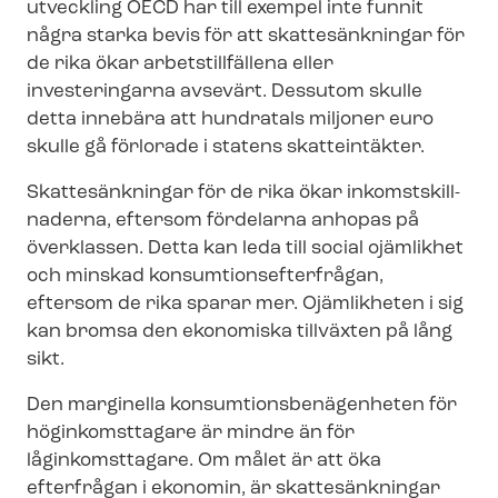
utveckling OECD har till exempel inte funnit
några starka bevis för att skattesänkningar för
de rika ökar arbetstillfällena eller
investeringarna avsevärt. Dessutom skulle
detta innebära att hundratals miljoner euro
skulle gå förlorade i statens skatteintäkter.
Skattesänkningar för de rika ökar in­komst­skill­
na­der­na, eftersom fördelarna anhopas på
överklassen. Detta kan leda till social ojämlikhet
och minskad kon­sum­tions­ef­ter­frå­gan,
eftersom de rika sparar mer. Ojämlikheten i sig
kan bromsa den ekonomiska tillväxten på lång
sikt.
Den marginella kon­sum­tions­be­nä­gen­he­ten för
höginkomsttagare är mindre än för
låginkomsttagare. Om målet är att öka
efterfrågan i ekonomin, är skattesänkningar