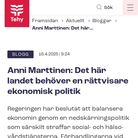
Hoppa
Sök
Op
till
ma
huvudinnehåll
Framsidan
Aktuellt
Bloggar
na
Anni Marttinen: Det här landet behöver en rättvisare ekonomisk politik
16.4.2025 | 9:24
BLOGG
Anni Marttinen: Det här
landet behöver en rättvisare
ekonomisk politik
Regeringen har beslutat att balansera
ekonomin genom en ned­skär­nings­po­li­tik
som särskilt straffar social- och häl­so­
vårds­tjäns­ter­na. Förhandlingarna vid