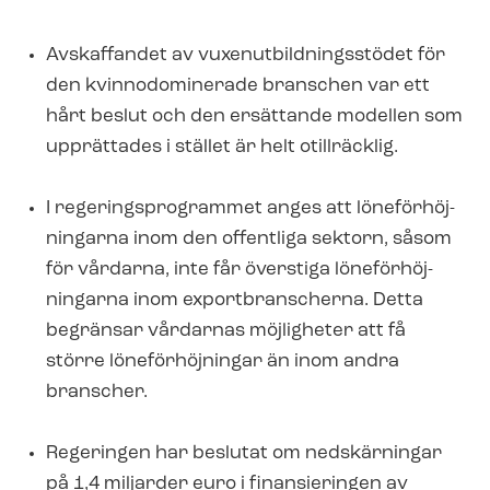
Avskaffandet av vux­en­ut­bild­nings­stö­det för
den kvinnodominerade branschen var ett
hårt beslut och den ersättande modellen som
upprättades i stället är helt otillräcklig.
I re­ge­rings­pro­gram­met anges att lö­ne­för­höj­
ning­ar­na inom den offentliga sektorn, såsom
för vårdarna, inte får överstiga lö­ne­för­höj­
ning­ar­na inom exportbranscherna. Detta
begränsar vårdarnas möjligheter att få
större löneförhöjningar än inom andra
branscher.
Regeringen har beslutat om nedskärningar
på 1,4 miljarder euro i finansieringen av