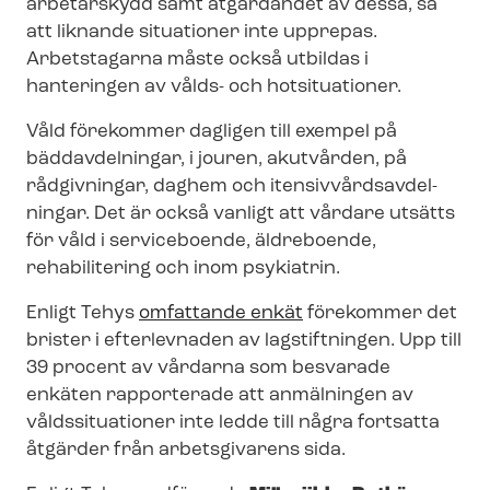
arbetarskydd samt åtgärdandet av dessa, så
att liknande situationer inte upprepas.
Arbetstagarna måste också utbildas i
hanteringen av vålds- och hotsituationer.
Våld förekommer dagligen till exempel på
bäddavdelningar, i jouren, akutvården, på
rådgivningar, daghem och iten­siv­vårds­av­del­
ning­ar. Det är också vanligt att vårdare utsätts
för våld i serviceboende, äldreboende,
rehabilitering och inom psykiatrin.
Enligt Tehys
omfattande enkät
förekommer det
brister i efterlevnaden av lagstiftningen. Upp till
39 procent av vårdarna som besvarade
enkäten rapporterade att anmälningen av
våldssituationer inte ledde till några fortsatta
åtgärder från arbetsgivarens sida.