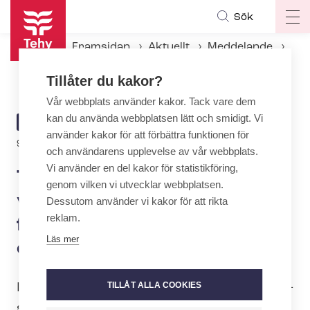
Hoppa
Sök
Op
till
ma
huvudinnehåll
Framsidan
Aktuellt
Meddelande
na
Tehy: Arbetsgivarna måste vidta åtgärder för att förebygga våld inom social- och häl­so­vårds­bran­schen
Tillåter du kakor?
Vår webbplats använder kakor. Tack vare dem
kan du använda webbplatsen lätt och smidigt. Vi
ARTICLE
MEDDELANDE
använder kakor för att förbättra funktionen för
CATEGORY
9.10.2023 | 8:00
och användarens upplevelse av vår webbplats.
Vi använder en del kakor för statistikföring,
Tehy: Arbetsgivarna måste
genom vilken vi utvecklar webbplatsen.
vidta åtgärder för att
Dessutom använder vi kakor för att rikta
reklam.
förebygga våld inom social-
Läs mer
och häl­so­vårds­bran­schen
TILLÅT ALLA COOKIES
I höst driver social- och häl­so­vårds­bran­
schens och det pedagogiska områdets