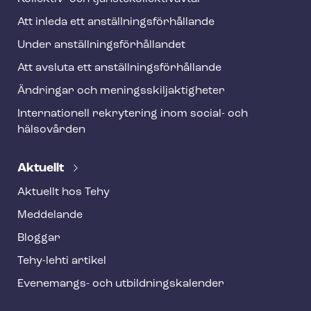
Att inleda ett an­ställ­nings­för­hål­lan­de
Under an­ställ­nings­för­hål­lan­det
Att avsluta ett an­ställ­nings­för­hål­lan­de
Ändringar och me­nings­skilj­ak­tig­he­ter
Internationell rekrytering inom social- och
hälsovården
Aktuellt
Aktuellt hos Tehy
Meddelande
Bloggar
Tehy-lehti artikel
Evenemangs- och ut­bild­nings­ka­len­der