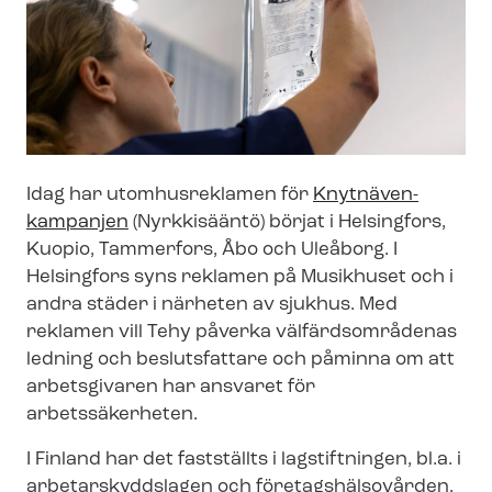
Idag har utomhusreklamen för
Knytnäven-​
kampanjen
(Nyrkkisääntö) börjat i Helsingfors,
Kuopio, Tammerfors, Åbo och Uleåborg. I
Helsingfors syns reklamen på Musikhuset och i
andra städer i närheten av sjukhus. Med
reklamen vill Tehy påverka välfärdsområdenas
ledning och beslutsfattare och påminna om att
arbetsgivaren har ansvaret för
arbetssäkerheten.
I Finland har det fastställts i lagstiftningen, bl.a. i
ar­be­tar­skydds­la­gen och fö­re­tags­häl­so­vår­den,