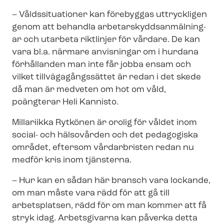
– Våldssituationer kan förebyggas uttryckligen
genom att behandla ar­be­tar­skydds­an­mäl­ning­
ar och utarbeta riktlinjer för vårdare. De kan
vara bl.a. närmare anvisningar om i hurdana
förhållanden man inte får jobba ensam och
vilket till­vä­ga­gångs­sät­tet är redan i det skede
då man är medveten om hot om våld,
poängterar Heli Kannisto.
Millariikka Rytkönen är orolig för våldet inom
social- och hälsovården och det pedagogiska
området, eftersom vårdarbristen redan nu
medför kris inom tjänsterna.
– Hur kan en sådan här bransch vara lockande,
om man måste vara rädd för att gå till
arbetsplatsen, rädd för om man kommer att få
stryk idag. Arbetsgivarna kan påverka detta