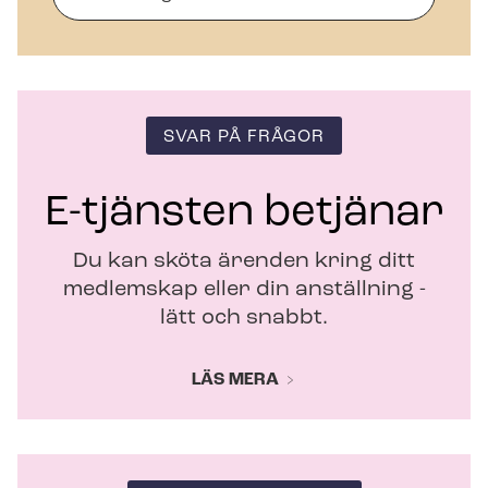
n
y
t
t
f
ö
SVAR PÅ FRÅGOR
n
s
t
E-tjänsten betjänar
e
r
Du kan sköta ärenden kring ditt
medlemskap eller din anställning -
lätt och snabbt.
LÄS MERA