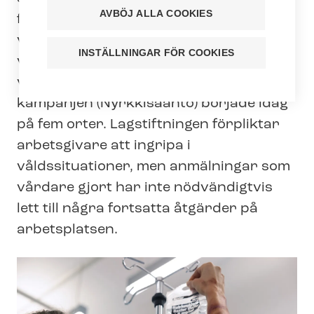
AVBÖJ ALLA COOKIES
fackorganisation Tehy en kampanj mot
våld inom vårdsektorn – 69 procent av
INSTÄLLNINGAR FÖR COOKIES
vårdarna har upplevt våld eller hot om
våld. Utomhusreklamen för Knytnäven-​
kampanjen (Nyrkkisääntö) började idag
på fem orter. Lagstiftningen förpliktar
arbetsgivare att ingripa i
våldssituationer, men anmälningar som
vårdare gjort har inte nödvändigtvis
lett till några fortsatta åtgärder på
arbetsplatsen.