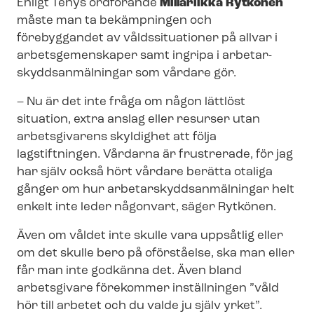
Enligt Tehys ordförande
Millariikka Rytkönen
måste man ta bekämpningen och
förebyggandet av våldssituationer på allvar i
arbetsgemenskaper samt ingripa i ar­be­tar­
skydds­an­mäl­ning­ar som vårdare gör.
– Nu är det inte fråga om någon lättlöst
situation, extra anslag eller resurser utan
arbetsgivarens skyldighet att följa
lagstiftningen. Vårdarna är frustrerade, för jag
har själv också hört vårdare berätta otaliga
gånger om hur ar­be­tar­skydds­an­mäl­ning­ar helt
enkelt inte leder någonvart, säger Rytkönen.
Även om våldet inte skulle vara uppsåtlig eller
om det skulle bero på oförståelse, ska man eller
får man inte godkänna det. Även bland
arbetsgivare förekommer inställningen ”våld
hör till arbetet och du valde ju själv yrket”.