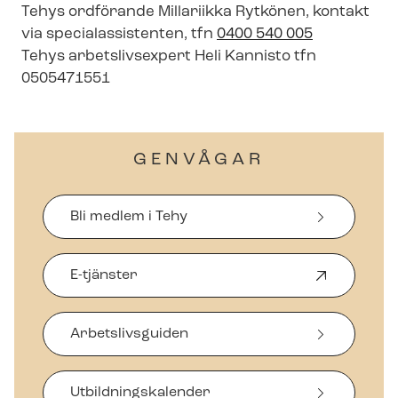
Tehys ordförande Millariikka Rytkönen, kontakt
via spe­ci­a­las­si­sten­ten, tfn
0400 540 005
Tehys arbetslivsexpert Heli Kannisto tfn
0505471551
GENVÅGAR
Bli medlem i Tehy
E-tjänster
Ö
p
p
Arbetslivsguiden
n
a
s
i
Ut­bild­nings­ka­len­der