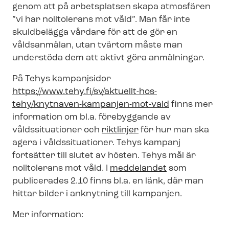
genom att på arbetsplatsen skapa atmosfären
”vi har nolltolerans mot våld”. Man får inte
skuldbelägga vårdare för att de gör en
våldsanmälan, utan tvärtom måste man
understöda dem att aktivt göra anmälningar.
På Tehys kampanjsidor
https://www.tehy.fi/sv/aktuellt-hos-
tehy/knytnaven-​kampanjen-mot-vald
finns mer
information om bl.a. förebyggande av
våldssituationer och
riktlinjer
för hur man ska
agera i våldssituationer. Tehys kampanj
fortsätter till slutet av hösten. Tehys mål är
nolltolerans mot våld. I
meddelandet
som
publicerades 2.10 finns bl.a. en länk, där man
hittar bilder i anknytning till kampanjen.
Mer information: