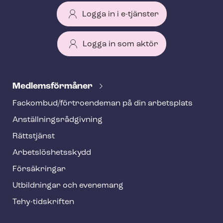
Logga in i e-tjänster
Logga in som aktör
T
e
Med­lems­för­må­ner
h
Fackombud/förtroendeman på din arbetsplats
y
An­ställ­nings­råd­giv­ning
f
o
Rättstjänst
o
Ar­bets­lös­hets­skydd
t
Försäkringar
e
Utbildningar och evenemang
r
Tehy-​tidskriften