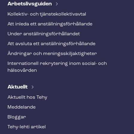
Ar­bets­livs­gui­den
Kollektiv- och tjäns­te­kol­lek­tivav­tal
Att inleda ett an­ställ­nings­för­hål­lan­de
Under an­ställ­nings­för­hål­lan­det
Att avsluta ett an­ställ­nings­för­hål­lan­de
Ändringar och me­nings­skilj­ak­tig­he­ter
Internationell rekrytering inom social- och
hälsovården
Aktuellt
Aktuellt hos Tehy
Meddelande
Bloggar
Tehy-lehti artikel