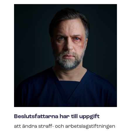
Beslutsfattarna har till uppgift
att ändra straff- och ar­bets­lag­stift­ning­en