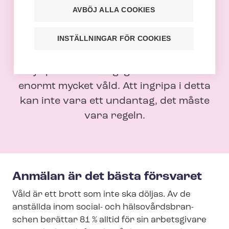
våld
AVBÖJ ALLA COOKIES
69 % av vårdarna har utsatts för fysiskt
INSTÄLLNINGAR FÖR COOKIES
våld eller hot om våld i sitt arbete. Det
är orimligt att man i ett jobb där man
hjälper andra dagligen drabbas av
enormt mycket våld. Att ingripa i detta
kan inte vara ett undantag, det måste
vara regeln.
Anmälan är det bästa försvaret
Våld är ett brott som inte ska döljas. Av de
anställda inom social- och häl­so­vårds­bran­
schen berättar 81 % alltid för sin arbetsgivare