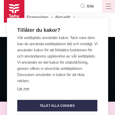
Hoppa
Sök
Op
till
ma
huvudinnehåll
Framsidan
Aktuellt
na
Knytnäven - Kampanjen mot våld
Tillåter du kakor?
Vår webbplats använder kakor. Tack vare dem
kan du använda webbplatsen lätt och smidigt. Vi
använder kakor för att förbättra funktionen för
och användarens upplevelse av vår webbplats.
Vi använder en del kakor för statistikföring,
genom vilken vi utvecklar webbplatsen.
Dessutom använder vi kakor för att rikta
reklam.
Läs mer
TILLÅT ALLA COOKIES
Knytnäven - Kampanjen mot