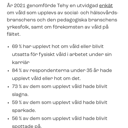
År 2021 genomförde Tehy en utvidgad
enkät
om våld som upplevs av social- och häl­so­vårds­
bran­schens och den pedagogiska branschens
yrkesfolk, samt om förekomsten av våld på
fältet.
69 % har upplevt hot om våld eller blivit
utsatta för fysiskt våld i arbetet under sin
karriär
84 % av respondenterna under 35 år hade
upplevt våld eller hot om det.
73 % av dem som upplevt våld hade blivit
slagna.
59 % av dem som upplevt våld hade blivit
sparkade.
56 % av dem som upplevt våld hade blivit
spottade på.