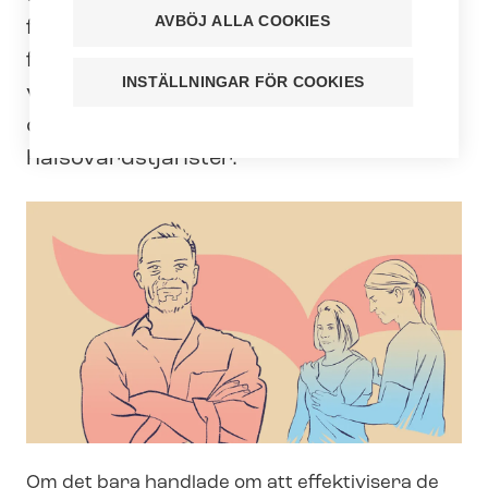
AVBÖJ ALLA COOKIES
fortsätta. Hela social- och häl­so­vårds­re­
for­mens syfte är ju att effektivisera
INSTÄLLNINGAR FÖR COOKIES
verksamheten. Finländarna blir äldre
och därmed ökar behovet av social- och
häl­so­vårds­tjäns­ter.
Om det bara handlade om att effektivisera de