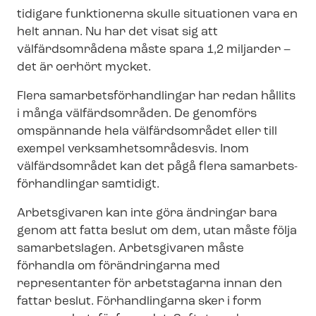
tidigare funktionerna skulle situationen vara en
helt annan. Nu har det visat sig att
välfärdsområdena måste spara 1,2 miljarder –
det är oerhört mycket.
Flera sam­ar­bets­för­hand­ling­ar har redan hållits
i många välfärdsområden. De genomförs
omspännande hela välfärdsområdet eller till
exempel verk­sam­hets­om­rå­des­vis. Inom
välfärdsområdet kan det pågå flera sam­ar­bets­
för­hand­ling­ar samtidigt.
Arbetsgivaren kan inte göra ändringar bara
genom att fatta beslut om dem, utan måste följa
samarbetslagen. Arbetsgivaren måste
förhandla om förändringarna med
representanter för arbetstagarna innan den
fattar beslut. Förhandlingarna sker i form