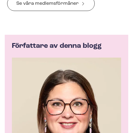
Se våra medlemsförmåner
Författare av denna blogg
A
u
t
h
o
r