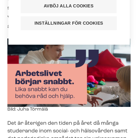
AVBÖJ ALLA COOKIES
sin yrkesexamen och glömmer bort en
viktig sak. Till hjälp har jag ett tips som
INSTÄLLNINGAR FÖR COOKIES
är förvånansvärt enkelt att genomföra!
Image
Bild: Juha Törmälä
text
Det är återigen den tiden på året då många
studerande inom social- och hälsovården samt