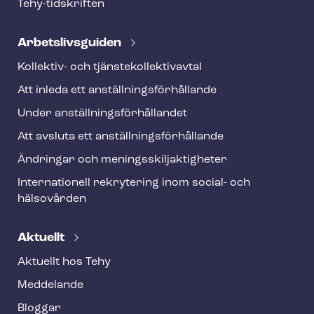
Tehy-​tidskriften
Ar­bets­livs­gui­den
Kollektiv- och tjäns­te­kol­lek­tivav­tal
Att inleda ett an­ställ­nings­för­hål­lan­de
Under an­ställ­nings­för­hål­lan­det
Att avsluta ett an­ställ­nings­för­hål­lan­de
Ändringar och me­nings­skilj­ak­tig­he­ter
Internationell rekrytering inom social- och
hälsovården
Aktuellt
Aktuellt hos Tehy
Meddelande
Bloggar