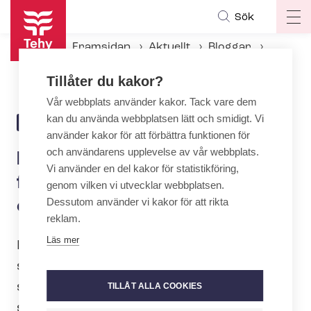
Hoppa
Sök
Op
till
ma
huvudinnehåll
Framsidan
Aktuellt
Bloggar
na
Den viktigaste minneslistan för den som utexamineras till ett yrke innehåller en punkt
Tillåter du kakor?
Vår webbplats använder kakor. Tack vare dem
kan du använda webbplatsen lätt och smidigt. Vi
27.4.2026 | 12:15
BLOGG
använder kakor för att förbättra funktionen för
och användarens upplevelse av vår webbplats.
Den viktigaste minneslistan
Vi använder en del kakor för statistikföring,
för den som utexamineras till
genom vilken vi utvecklar webbplatsen.
Dessutom använder vi kakor för att rikta
ett yrke innehåller en punkt
reklam.
Läs mer
I mitt arbete träffar jag många
studerande och personer som inleder
sin yrkeskarriär, och jag märker ofta
TILLÅT ALLA COOKIES
samma sak: man är ivrig över att ha fått