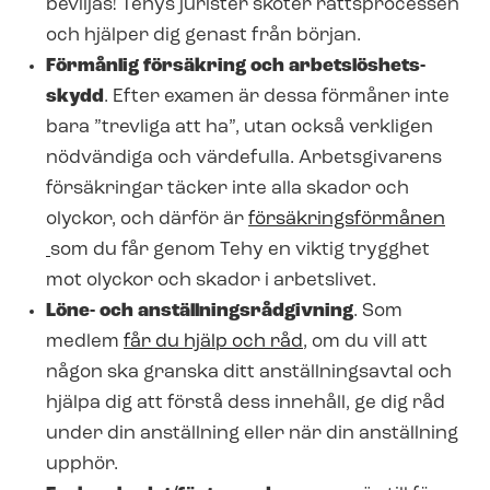
beviljas! Tehys jurister sköter rättsprocessen
och hjälper dig genast från början.
Förmånlig försäkring och ar­bets­lös­hets­
skydd
. Efter examen är dessa förmåner inte
bara ”trevliga att ha”, utan också verkligen
nödvändiga och värdefulla. Arbetsgivarens
försäkringar täcker inte alla skador och
olyckor, och därför är
för­säk­rings­för­må­nen
som du får genom Tehy en viktig trygghet
mot olyckor och skador i arbetslivet.
Löne- och an­ställ­nings­råd­giv­ning
. Som
medlem
får du hjälp och råd
, om du vill att
någon ska granska ditt anställningsavtal och
hjälpa dig att förstå dess innehåll, ge dig råd
under din anställning eller när din anställning
upphör.