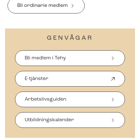
Bli ordinarie medlem
GENVÅGAR
Bli medlem i Tehy
E-tjänster
Ö
p
p
Arbetslivsguiden
n
a
s
i
Ut­bild­nings­ka­len­der
n
y
t