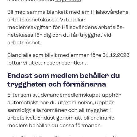
Bli med samma blankett medlem i Hälsovårdens
ar­bets­lös­hets­kas­sa. Vi betalar
medlemsavgiften för Hälsovårdens ar­bets­lös­
hets­kas­sa för dig och du får trygghet vid
arbetslöshet.
Bland alla som blivit medlemmar före 31.12.2023
lottar vi ut ett
resepresentkort
.
Endast som medlem behåller du
tryggheten och förmånerna
Eftersom stu­de­ran­de­med­lem­ska­pet upphör
automatiskt när du utexamineras, upphör
samtidigt alla förmåner och all trygghet i
arbetslivet. Endast genom att bli ordinarie
medlem behåller du dessa förmåner: