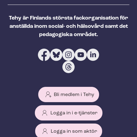
Tehy är Finlands största fackorganisation för
anställda inom social- och hälsovård samt det
pedagogiska området.
Bli medlem i Tehy
Logga in i e-tjänster
Logga in som aktör