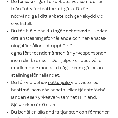
De
försäkringar
för arbetslivet som du får
från Tehy fortsätter att gälla. De är
nödvändiga i ditt arbete och ger skydd vid
olycksfall.
Du får hjälp
när du ingår arbetsavtal, under
ditt an­ställ­nings­för­hål­lan­de och när an­ställ­
nings­för­hål­lan­det upphör. De
egna
förtroendemännen
är yrkespersoner
inom din bransch. De hjälper endast våra
medlemmar med alla frågor som gäller an­
ställ­nings­för­hål­lan­det.
Du får vid behov
rättshjälp
vid tviste- och
brottmål som rör arbets- eller tjäns­te­för­hål­
lan­den eller yrkesverksamhet i Finland.
Självrisken är 0 euro.
Du behåller alla andra tjänster och förmåner.