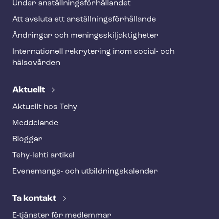
Under an­ställ­nings­för­hål­lan­det
Att avsluta ett an­ställ­nings­för­hål­lan­de
Ändringar och me­nings­skilj­ak­tig­he­ter
Internationell rekrytering inom social- och
hälsovården
Aktuellt
Aktuellt hos Tehy
Meddelande
Bloggar
Tehy-lehti artikel
Evenemangs- och ut­bild­nings­ka­len­der
Ta kontakt
E-tjänster för medlemmar