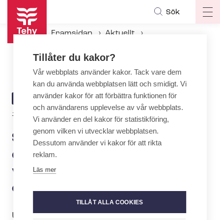
Hoppa
Sök
Op
till
ma
huvudinnehåll
Framsidan
Aktuellt
na
Aktuellt hos Tehy
Tillåter du kakor?
Studerande, utexamineras du snart till ett yrke? Läs varför det är viktigt att bli ordinarie medlem
Vår webbplats använder kakor. Tack vare dem
kan du använda webbplatsen lätt och smidigt. Vi
använder kakor för att förbättra funktionen för
ARTICLE
AKTUELLT
och användarens upplevelse av vår webbplats.
CATEGORY
1.12.2023 | 9:00
Vi använder en del kakor för statistikföring,
genom vilken vi utvecklar webbplatsen.
Studerande, utexamineras
Dessutom använder vi kakor för att rikta
du snart till ett yrke? Läs
reklam.
varför det är viktigt att bli
Läs mer
ordinarie medlem
TILLÅT ALLA COOKIES
Utexamineras du snart till ett yrke eller