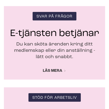
t
f
ö
SVAR PÅ FRÅGOR
n
s
t
E-tjänsten betjänar
e
r
Du kan sköta ärenden kring ditt
medlemskap eller din anställning -
lätt och snabbt.
LÄS MERA
STÖD FÖR ARBETSLIV