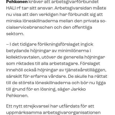
Pehkonen
kräver att ar­bets­gi­var­för­bun­det
HALI rf tar sitt ansvar. Arbetsgivarsidan måste
nu visa att den verkligen har förbundit sig att
minska löneskillnaderna mellan den privata so­
ci­al­ser­vicebran­schen och den offentliga
sektorn.
– I det tidigare för­lik­nings­för­sla­get ingick
betydande höjningar av minimilönerna i
kollektivavtalen, utöver de generella höjningar
som riktades till alla arbetstagare. Förslaget
innehöll också höjningar av tjäns­teårs­tilläg­gen,
särskilt för erfarna vårdare. De skulle ha rättat
till de största löneskillnaderna och bör nu ligga
till grund för en lösning, säger Jarkko
Pehkonen.
Ett nytt strejkvarsel har utfärdats för att
uppmärksamma ar­bets­gi­var­or­ga­ni­sa­tio­nen