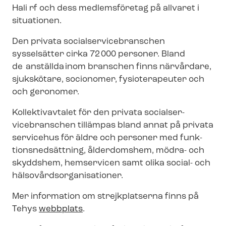
Hali rf och dess medlemsföretag på allvaret i
situationen.
Den privata so­ci­al­ser­vicebran­schen
sysselsätter cirka 72 000 personer. Bland
de anställda inom branschen finns närvårdare,
sjukskötare, socionomer, fysioterapeuter och
och geronomer.
Kollektivavtalet för den privata so­ci­al­ser­
vicebran­schen tillämpas bland annat på privata
servicehus för äldre och personer med funk­
tions­ned­sätt­ning, ålderdomshem, mödra- och
skyddshem, hemservicen samt olika social- och
häl­so­vårds­or­ga­ni­sa­tio­ner.
Mer information om strejkplatserna finns på
Tehys
webbplats
.