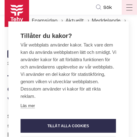
Hoppa
Sök
Op
till
ma
huvudinnehåll
Framsidan
Aktuellt
Meddelande
na
Tehy: Ett till strejkvarsel för den privata so­ci­al­ser­vicebran­schen
Tillåter du kakor?
Vår webbplats använder kakor. Tack vare dem
kan du använda webbplatsen lätt och smidigt. Vi
ARTICLE
MEDDELANDE
använder kakor för att förbättra funktionen för
CATEGORY
23.2.2026 | 14:00
och användarens upplevelse av vår webbplats.
Vi använder en del kakor för statistikföring,
Tehy: Ett till strejkvarsel för
genom vilken vi utvecklar webbplatsen.
den privata so­ci­al­ser­
Dessutom använder vi kakor för att rikta
reklam.
vicebran­schen
Läs mer
Sote ry, för­hand­lings­or­ga­ni­sa­tio­nen för
social- och hälsovårdssektorn, som
TILLÅT ALLA COOKIES
består av Tehy, SuPer och Erto, har