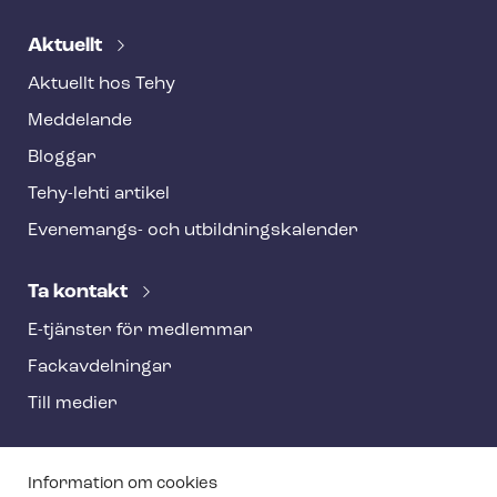
Aktuellt
Aktuellt hos Tehy
Meddelande
Bloggar
Tehy-lehti artikel
Evenemangs- och ut­bild­nings­ka­len­der
Ta kontakt
E-tjänster för medlemmar
Fackav­del­ning­ar
Till medier
T
Information om cookies