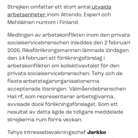
Strejken omfattar ett stort antal
utvalda
arbetsenheter
inom Attendo, Esperi och
Mehiläinen runtom i Finland.
Medlingen av arbetskonflikten inom den privata
so­ci­al­ser­vicebran­schen inleddes den 2 februari
2026. Riks­för­lik­nings­man­nen lämnade lördagen
den 14 februari ett för­lik­nings­för­slag i
arbetskonflikten om kollektivavtalet för den
privata so­ci­al­ser­vicebran­schen. Tehy och de
flesta ar­bets­ta­gar­or­ga­ni­sa­tio­ner­na
accepterade lösningen. Väl­må­en­debran­schen
Hali rf, som representerar arbetsgivarna,
avvisade dock för­lik­nings­för­sla­get. Som ett
resultat av detta ägde de tidigare meddelade
strejkerna rum förra veckan.
Tehys in­tres­se­be­vak­nings­chef
Jarkko