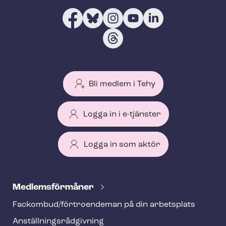
Bli medlem i Tehy
Logga in i e-tjänster
Logga in som aktör
T
e
Med­lems­för­må­ner
h
Fackombud/förtroendeman på din arbetsplats
y
An­ställ­nings­råd­giv­ning
f