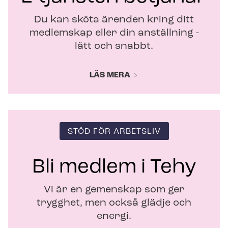
r
Du kan sköta ärenden kring ditt
medlemskap eller din anställning -
lätt och snabbt.
LÄS MERA
STÖD FÖR ARBETSLIV
Bli medlem i Tehy
Vi är en gemenskap som ger
trygghet, men också glädje och
energi.