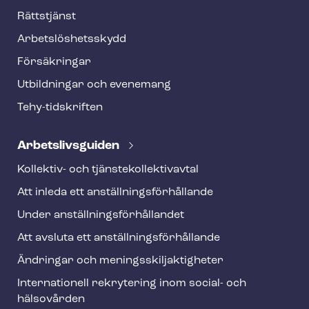
o
Rättstjänst
o
Ar­bets­lös­hets­skydd
t
Försäkringar
e
Utbildningar och evenemang
r
Tehy-​tidskriften
Ar­bets­livs­gui­den
Kollektiv- och tjäns­te­kol­lek­tivav­tal
Att inleda ett an­ställ­nings­för­hål­lan­de
Under an­ställ­nings­för­hål­lan­det
Att avsluta ett an­ställ­nings­för­hål­lan­de
Ändringar och me­nings­skilj­ak­tig­he­ter
Internationell rekrytering inom social- och
hälsovården