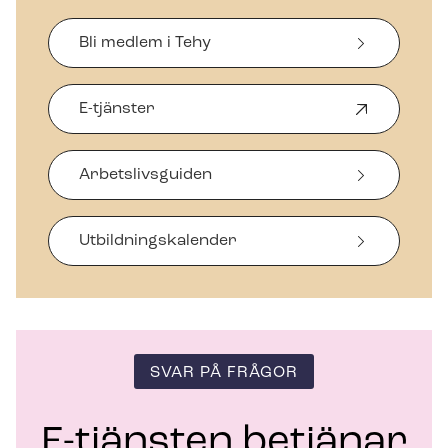
Bli medlem i Tehy
E-tjänster
Ö
p
p
Arbetslivsguiden
n
a
s
i
Ut­bild­nings­ka­len­der
n
y
t
t
f
ö
SVAR PÅ FRÅGOR
n
s
t
E-tjänsten betjänar
e