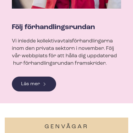
Följ för­hand­lings­run­dan
Vi inledde kol­lek­tivav­tals­för­hand­ling­ar­na
inom den privata sektorn i november. Följ
vår webbplats för att hålla dig uppdaterad
hur för­hand­lings­run­dan framskrider.
Läs mer
GENVÅGAR