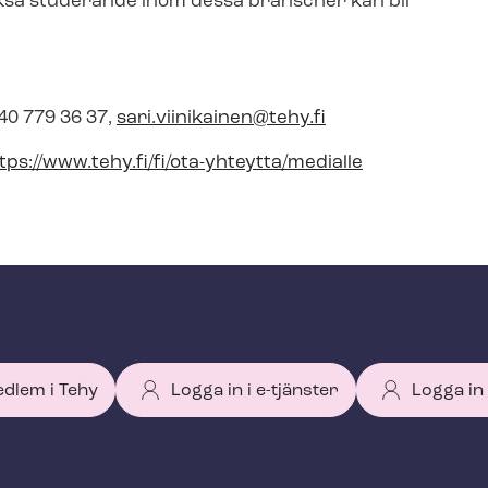
kså studerande inom dessa branscher kan bli
40 779 36 37,
sari.viinikainen@tehy.fi
tps://www.tehy.fi/fi/ota-yhteytta/medialle
edlem i Tehy
Logga in i e-tjänster
Logga in