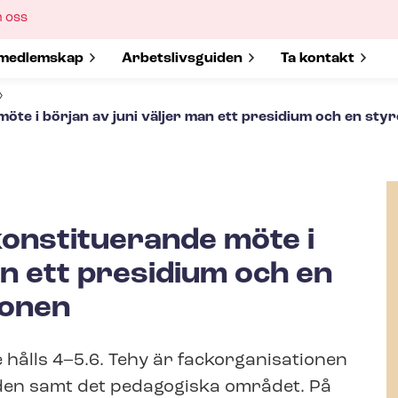
ow
 oss
bmenu
w submenu for
medlemskap
Show submenu for
Ar­bets­livs­gui­den
Show submenu 
Ta kontakt
öte i början av juni väljer man ett presidium och en styr
konstituerande möte i
an ett presidium och en
ionen
lls 4–5.6. Tehy är fack­or­ga­ni­sa­tio­nen
rden samt det pedagogiska området. På