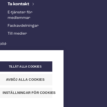
Ta kontakt
E-tjänster för
medlemmar
Fackav­del­ning­ar
Till medier
ild­
TILLÅT ALLA COOKIES
AVBÖJ ALLA COOKIES
INSTÄLLNINGAR FÖR COOKIES