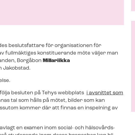
es beslutsfattare för organisationen för
v fullmäktiges konstituerande möte väljer man
randen, Borgåbon
Millariikka
n Jakobstad.
lse.
 följa besluten på Tehys webbplats
i avsnittet som
nnas tal som hålls på mötet, bilder som kan
ssutom kommer där att finnas en inspelning av
vlagt en examen inom social- och häl­so­vårds­