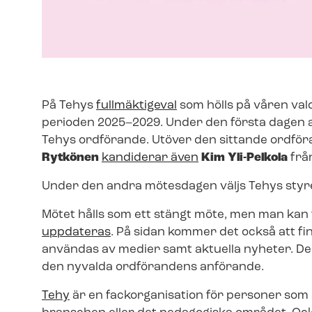
På Tehys
fullmäktigeval
som hölls på våren vald
perioden 2025–2029. Under den första dagen a
Tehys ordförande. Utöver den sittande ordfö
Rytkönen
kandiderar även
Kim Yli-Pelkola
frå
Under den andra mötesdagen väljs Tehys styre
Mötet hålls som ett stängt möte, men man kan
uppdateras
. På sidan kommer det också att fi
användas av medier samt aktuella nyheter. De
den nyvalda ordförandens anförande.
Tehy
är en fackorganisation för personer som a