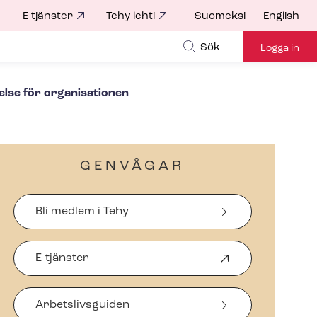
E-tjänster
Tehy-lehti
Suomeksi
English
for
Sök
Logga in
else för organisationen
GENVÅGAR
Bli medlem i Tehy
E-tjänster
Ö
p
p
Arbetslivsguiden
n