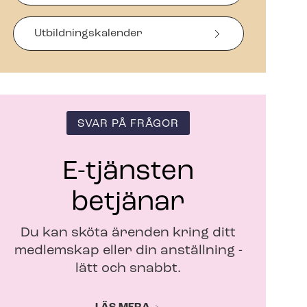
a
s
i
Ut­bild­nings­ka­len­der
n
y
t
t
f
ö
SVAR PÅ FRÅGOR
n
s
t
E-tjänsten
e
r
betjänar
Du kan sköta ärenden kring ditt
medlemskap eller din anställning -
lätt och snabbt.