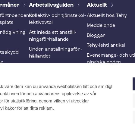
r­må­ner
Ar­bets­livs­gui­den
Aktuellt
förtroendeman
Kollektiv- och tjäns­te­kol­
Aktuellt hos Tehy
splats
lek­tivav­tal
Meddelande
­råd­giv­ning
Att inleda ett an­ställ­
Bloggar
nings­för­hål­lan­de
Tehy-lehti artikel
Under an­ställ­nings­för­
ets­skydd
Evenemangs- och ut­b
hål­lan­det
ar
nings­ka­len­der
Att avsluta ett an­ställ­
r och
nings­för­hål­lan­de
Ändringar och me­nings­
ck vare dem kan du använda webbplatsen lätt och smidigt.
ften
skilj­ak­tig­he­ter
a funktionen för och användarens upplevelse av vår
Internationell
 för statistikföring, genom vilken vi utvecklar
rekrytering inom social-
kakor för att rikta reklam.
och hälsovården