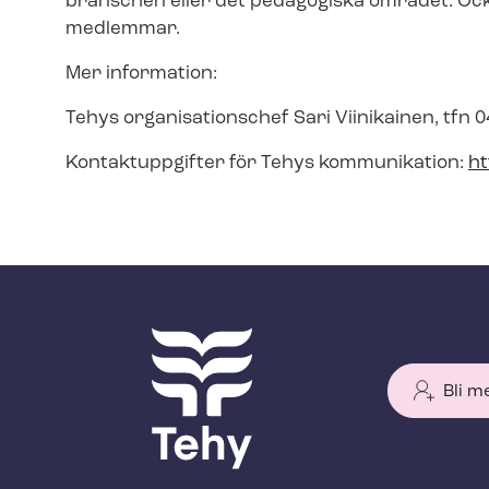
bran­schen eller det pedagogiska området. Oc
medlemmar.
Mer information:
Tehys organisationschef Sari Viinikainen, tfn 0
Kontaktuppgifter för Tehys kommunikation:
ht
Bli m