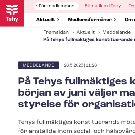
Hoppa
Show
För medlemmar
Show
Bli medlem i Tehy
Sh
Om
till
submenu
submenu
su
for
for
for
huvudinnehåll
Show submenu for
Aktuellt
Show submenu for
Med­lems­för­må­ner
Sho
Om 
Framsidan
Aktuellt
Meddelande
På Tehys fullmäktiges konstituerande m
28.5.2025 | 11:26
ARTICLE
MEDDELANDE
CATEGORY
På Tehys fullmäktiges 
början av juni väljer m
styrelse för organisat
Tehys fullmäktiges konstituerande möte hå
för anställda inom social- och hälsovå